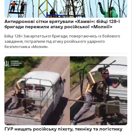
Антидронові сітки врятували «Хамві»: бійці 128-ї
бригади пережили атаку російської «Молнії»
Бійці 128-ї Закарпатської бригади, повертаючись із бойового
завдання, потрапили під атаку російського ударного
безпілотника «Молнія».
ГУР нищать російську піхоту, техніку та логістику