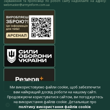
Зауваження та пропозиції по роботі сайту надсилайте на адресу:
webmaster@armyinform.com.ua
Ми використовуємо файли cookie, щоб забезпечити
вам найкращий досвід роботи на нашому сайті.
Продовжуючи користуватися сайтом, ви погоджуєтесь
press@armyinform.com.ua
на використання файлів cookie. Детальніше про
політику використання файлів cookie
.