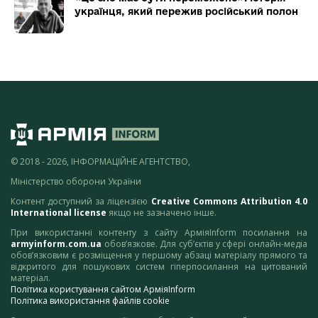
українця, який пережив російський полон
© 2018 - 2026, ІНФОРМАЦІЙНЕ АГЕНТСТВО,
Міністерство оборони України
Контент доступний за ліцензією
Creative Commons Attribution 4.0
International license
якщо не зазначено інше.
При використанні контенту з сайту АрміяInform посилання на
armyinform.com.ua
обов’язкове. Для суб’єктів у сфері онлайн-медіа
обов’язковим є розміщення у першому абзаці матеріалу прямого та
відкритого для пошукових систем гіперпосилання на цитований
матеріал.
Політика користування сайтом АрміяInform
Політика використання файлів cookie