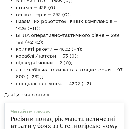
засоби ППО — 1386 (0);
літаків — 436 (0);
гелікоптерів — 353 (0);
наземних робототехнічних комплексів —
1426 (+11);
БПЛА оперативно–тактичного рівня — 299
199 (+2142);
крилаті ракети — 4632 (+4);
кораблі / катери — 33 (0);
підводні човни — 2 (0);
автомобільна техніка та автоцистерни — 97
600 (+262);
спеціальна техніка — 4202 (+2).
Дані уточнюються.
Росіяни понад рік мають величезні
втрати у боях за Степногірськ: чому