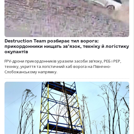
Destruction Team розбирає тил ворога:
прикордонники нищать зв’язок, техніку й логістику
окупантів
FPV-дрони прикордонників уразили засоби зв’язку, РЕБ і РЕР,
техніку, укриття та логістичний хаб ворога на Північно-
Слобожанському напрямку.