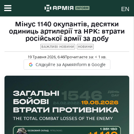
EN
Мінус 1140 окупантів, десятки
одиниць артилерії та НРК: втрати
російської армії за добу
ВАЖЛИВІ НОВИНИ
НОВИНИ
19 Травня 2026, 6:46
Прочитаєте за:
< 1
хв.
Слідкуйте за АрміяInform в Google