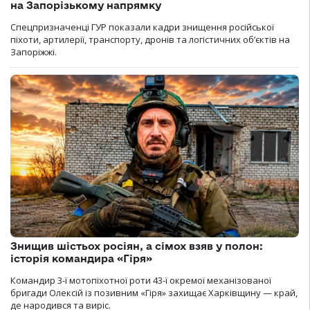
на Запорізькому напрямку
Спецпризначенці ГУР показали кадри знищення російської
піхоти, артилерії, транспорту, дронів та логістичних об’єктів на
Запоріжжі.
Знищив шістьох росіян, а сімох взяв у полон:
історія командира «Гіря»
Командир 3-ї мотопіхотної роти 43-ї окремої механізованої
бригади Олексій із позивним «Гіря» захищає Харківщину — край,
де народився та виріс.