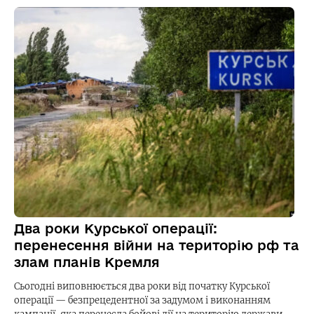
Два роки Курської операції:
перенесення війни на територію рф та
злам планів Кремля
Сьогодні виповнюється два роки від початку Курської
операції — безпрецедентної за задумом і виконанням