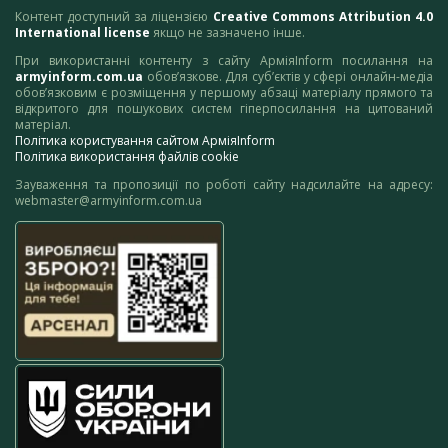
Контент доступний за ліцензією
Creative Commons Attribution 4.0
International license
якщо не зазначено інше.
При використанні контенту з сайту АрміяInform посилання на
armyinform.com.ua
обов’язкове. Для суб’єктів у сфері онлайн-медіа
обов’язковим є розміщення у першому абзаці матеріалу прямого та
відкритого для пошукових систем гіперпосилання на цитований
матеріал.
Політика користування сайтом АрміяInform
Політика використання файлів cookie
Зауваження та пропозиції по роботі сайту надсилайте на адресу:
webmaster@armyinform.com.ua