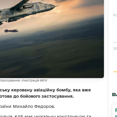
6:
20
 просування. Ілюстрація МОУ
ську керовану авіаційну бомбу, яка вже
В
отова до бойового застосування.
країни Михайло Федоров.
ісяців. КАБ має унікальну конструкцію та