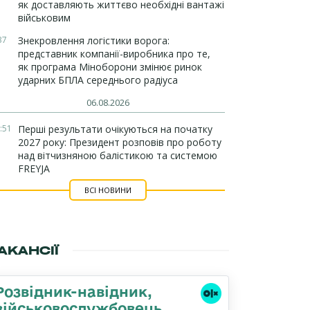
як доставляють життєво необхідні вантажі
військовим
37
Знекровлення логістики ворога:
представник компанії-виробника про те,
як програма Міноборони змінює ринок
ударних БПЛА середнього радіуса
06.08.2026
:51
Перші результати очікуються на початку
2027 року: Президент розповів про роботу
над вітчизняною балістикою та системою
FREYJA
ВСІ НОВИНИ
АКАНСІЇ
Розвідник-навідник,
військовослужбовець