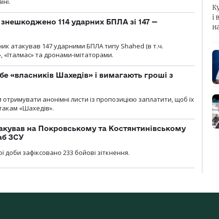
їні.
К
і 
и знешкоджено 114 ударних БПЛА зі 147 —
н
ник атакував 147 ударними БПЛА типу Shahed (в т.ч.
, «Італмас» та дронами-імітаторами.
бе «власників Шахедів» і вимагають гроші з
и отримувати анонімні листи із пропозицією заплатити, щоб їх
атакам «Шахедів».
акував на Покровському та Костянтинівському
аб ЗСУ
ї доби зафіксовано 233 бойові зіткнення.