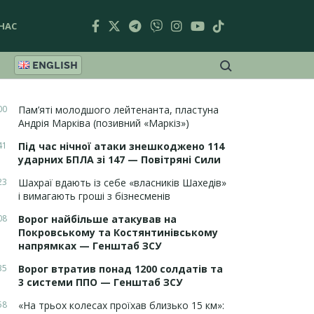
НАС
ENGLISH
00
Пам’яті молодшого лейтенанта, пластуна
Андрія Марківа (позивний «Маркіз»)
41
Під час нічної атаки знешкоджено 114
ударних БПЛА зі 147 — Повітряні Сили
23
Шахраї вдають із себе «власників Шахедів»
і вимагають гроші з бізнесменів
08
Ворог найбільше атакував на
Покровському та Костянтинівському
напрямках — Генштаб ЗСУ
35
Ворог втратив понад 1200 солдатів та
3 системи ППО — Генштаб ЗСУ
58
«На трьох колесах проїхав близько 15 км»: