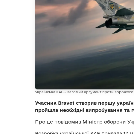
Українська КАБ – вагомий аргумент проти ворожого
Учасник Brave1 створив першу україн
пройшла необхідні випробування та г
Про це повідомив Міністр оборони У
Розробка української КАБ тривала 17 м