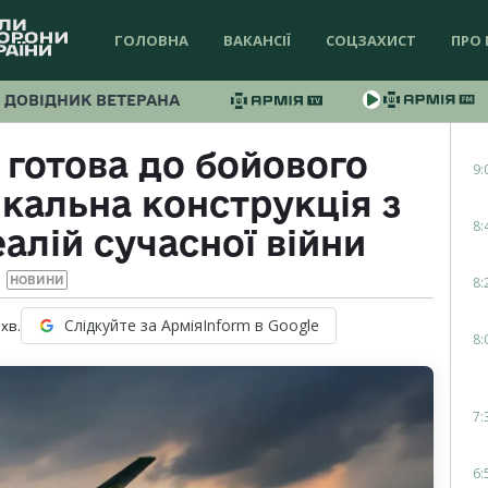
ГОЛОВНА
ВАКАНСІЇ
СОЦЗАХИСТ
ПРО 
ДОВІДНИК ВЕТЕРАНА
 готова до бойового
9:
ікальна конструкція з
8:
алій сучасної війни
8:
НОВИНИ
Слідкуйте за АрміяInform в Google
хв.
8:
7:
6: