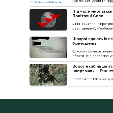
Був вірним Богові та Укра
Під час нічної атак
Повітряні Сили
У ніч на 7 серпня против
реактивними), «Гербера»
Шахраї вдають із се
бізнесменів
Власники бізнесів почал
об’єкти не піддавалися 
Ворог найбільше ат
напрямках — Геншт
Загалом протягом минуло