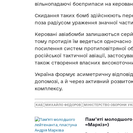
вільнопадаючі боєприпаси на керовану
Скидання таких бомб здійснюють перев
поза радіусом ураження значної части
Керовані авіабомби залишаються серй
тому протидія їм ведеться одночасно
посилення систем протиповітряної обо
російської тактичної авіації, застосув
також створення власних високоточни
Україна формує асиметричну відповід
допомозі, а й через активний розвит
комплексу.
КАБ
МИХАЙЛО ФЕДОРОВ
МІНІСТЕРСТВО ОБОРОНИ УК
Пам’яті молодшого 
«Маркіз»)