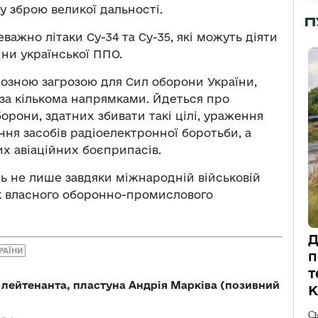
 зброю великої дальності.
П
ажно літаки Су-34 та Су-35, які можуть діяти
ни української ППО.
озною загрозою для Сил оборони України,
 за кількома напрямками. Йдеться про
рони, здатних збивати такі цілі, ураження
ання засобів радіоелектронної боротьби, а
х авіаційних боєприпасів.
ь не лише завдяки міжнародній військовій
ок власного оборонно-промислового
Д
РАЇНИ
п
т
лейтенанта, пластуна Андрія Марківа (позивний
К
С