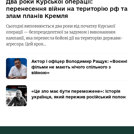
Два роки Курської операції:
перенесення війни на територію рф та
злам планів Кремля
Сьогодні виповнюється два роки від початку Курської
операції — безпрецедентної за задумом і виконанням
кампанії, яка перенесла бойові дії на територію держави-
агресора. Цей крок…
Актор і офіцер Володимир Ращук: «Воєнні
фільми не мають нічого спільного з
війною»
«Це зло має бути переможене»: історія
українця, який пережив російський полон