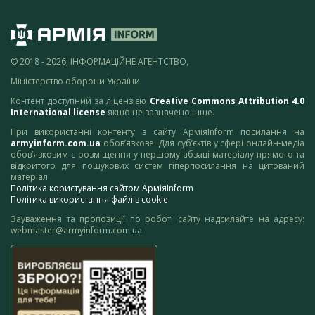
© 2018 - 2026, ІНФОРМАЦІЙНЕ АГЕНТСТВО,
Міністерство оборони України
Контент доступний за ліцензією
Creative Commons Attribution 4.0
International license
якщо не зазначено інше.
При використанні контенту з сайту АрміяInform посилання на
armyinform.com.ua
обов’язкове. Для суб’єктів у сфері онлайн-медіа
обов’язковим є розміщення у першому абзаці матеріалу прямого та
відкритого для пошукових систем гіперпосилання на цитований
матеріал.
Політика користування сайтом АрміяInform
Політика використання файлів cookie
Зауваження та пропозиції по роботі сайту надсилайте на адресу:
webmaster@armyinform.com.ua