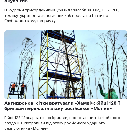
окупантів
FPV-дрони прикордонників уразили засоби зв’язку, РЕБ і РЕР,
техніку, укриття та логістичний хаб ворога на Північно-
Слобожанському напрямку.
Антидронові сітки врятували «Хамві»: бійці 128-ї
бригади пережили атаку російської «Молнії»
Бійці 128-ї Закарпатської бригади, повертаючись із бойового
завдання, потрапили під атаку російського ударного
безпілотника «Молнія».