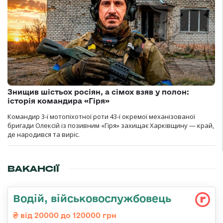
Знищив шістьох росіян, а сімох взяв у полон:
історія командира «Гіря»
Командир 3-ї мотопіхотної роти 43-ї окремої механізованої
бригади Олексій із позивним «Гіря» захищає Харківщину — край,
де народився та виріс.
ВАКАНСІЇ
Водій, військовослужбовець
від 20000 до 120000 грн