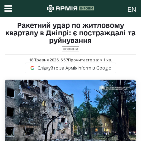
EN
Ракетний удар по житловому
кварталу в Дніпрі: є постраждалі та
руйнування
НОВИНИ
18 Травня 2026, 6:57
Прочитаєте за:
< 1
хв.
Слідкуйте за АрміяInform в Google