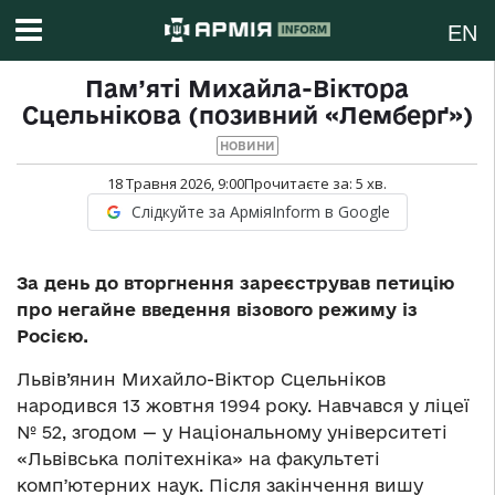
EN
Пам’яті Михайла-Віктора
Сцельнікова (позивний «Лемберґ»)
НОВИНИ
18 Травня 2026, 9:00
Прочитаєте за:
5
хв.
Слідкуйте за АрміяInform в Google
За день до вторгнення зареєстрував петицію
про негайне введення візового режиму із
Росією.
Львів’янин Михайло-Віктор Сцельніков
народився 13 жовтня 1994 року. Навчався у ліцеї
№ 52, згодом — у Національному університеті
«Львівська політехніка» на факультеті
компʼютерних наук. Після закінчення вишу