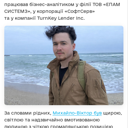
працював бізнес-аналітиком у філії ТОВ «ЕПАМ
СИСТЕМЗ», у корпорації «СофтСерв»
та у компанії TurnKey Lender Inc.
За словами рідних,
Михайло-Віктор був
щирою,
світлою та надзвичайно вмотивованою
людиною з чіткою громадянською позицією