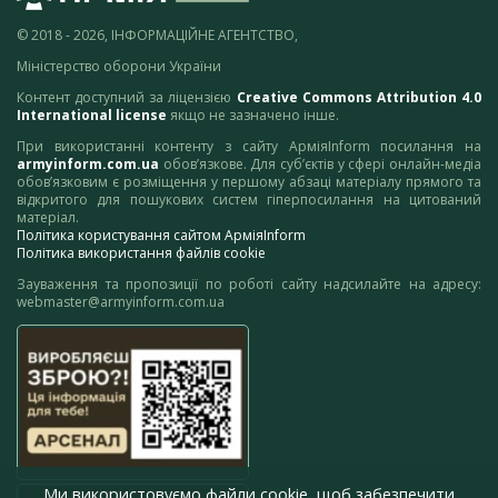
© 2018 - 2026, ІНФОРМАЦІЙНЕ АГЕНТСТВО,
Міністерство оборони України
Контент доступний за ліцензією
Creative Commons Attribution 4.0
International license
якщо не зазначено інше.
При використанні контенту з сайту АрміяInform посилання на
armyinform.com.ua
обов’язкове. Для суб’єктів у сфері онлайн-медіа
обов’язковим є розміщення у першому абзаці матеріалу прямого та
відкритого для пошукових систем гіперпосилання на цитований
матеріал.
Політика користування сайтом АрміяInform
Політика використання файлів cookie
Зауваження та пропозиції по роботі сайту надсилайте на адресу:
webmaster@armyinform.com.ua
Ми використовуємо файли cookie, щоб забезпечити