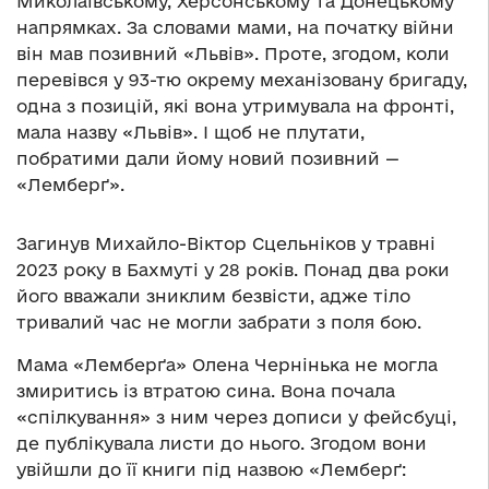
Миколаївському, Херсонському та Донецькому
напрямках. За словами мами, на початку війни
він мав позивний «Львів». Проте, згодом, коли
перевівся у 93-тю окрему механізовану бригаду,
одна з позицій, які вона утримувала на фронті,
мала назву «Львів». І щоб не плутати,
побратими дали йому новий позивний —
«Лемберґ».
Загинув Михайло-Віктор Сцельніков у травні
2023 року в Бахмуті у 28 років. Понад два роки
його вважали зниклим безвісти, адже тіло
тривалий час не могли забрати з поля бою.
Мама «Лемберґа» Олена Чернінька не могла
змиритись із втратою сина. Вона почала
«спілкування» з ним через дописи у фейсбуці,
де публікувала листи до нього. Згодом вони
увійшли до її книги під назвою «Лемберґ: