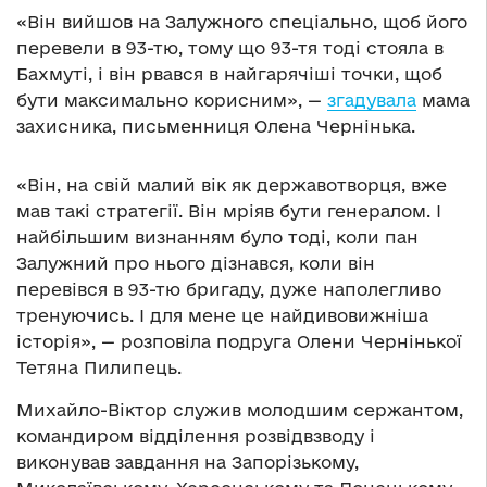
«Він вийшов на Залужного спеціально, щоб його
перевели в 93-тю, тому що 93-тя тоді стояла в
Бахмуті, і він рвався в найгарячіші точки, щоб
бути максимально корисним», —
згадувала
мама
захисника, письменниця Олена Чернінька.
«Він, на свій малий вік як державотворця, вже
мав такі стратегії. Він мріяв бути генералом. І
найбільшим визнанням було тоді, коли пан
Залужний про нього дізнався, коли він
перевівся в 93-тю бригаду, дуже наполегливо
тренуючись. І для мене це найдивовижніша
історія», — розповіла подруга Олени Чернінької
Тетяна Пилипець.
Михайло-Віктор служив молодшим сержантом,
командиром відділення розвідвзводу і
виконував завдання на Запорізькому,