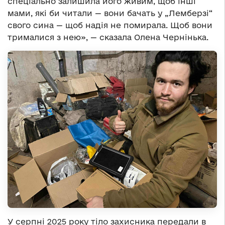
спеціально залишила його живим, щоб інші
мами, які би читали — вони бачать у „Лемберзі“
свого сина — щоб надія не помирала. Щоб вони
трималися з нею», — сказала Олена Чернінька.
У серпні 2025 року тіло захисника передали в