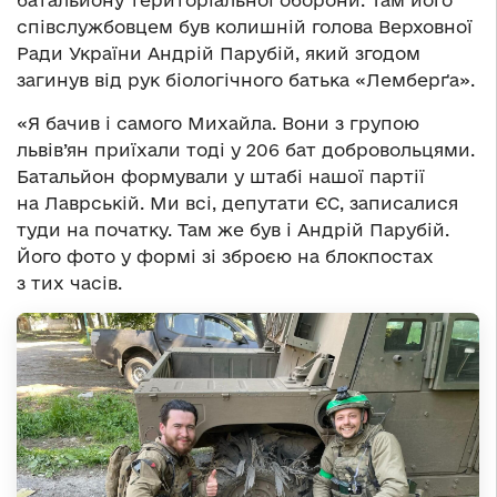
батальйону територіальної оборони. Там його
співслужбовцем був колишній голова Верховної
Ради України Андрій Парубій, який згодом
загинув від рук біологічного батька «Лемберґа».
«Я бачив і самого Михайла. Вони з групою
львів’ян приїхали тоді у 206 бат добровольцями.
Батальйон формували у штабі нашої партії
на Лаврській. Ми всі, депутати ЄС, записалися
туди на початку. Там же був і Андрій Парубій.
Його фото у формі зі зброєю на блокпостах
з тих часів.