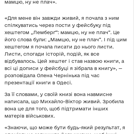
мамцю, ну не плач».
«Для мене він завжди живий, я почала з ним
спілкуватись через пости у фейсбуку під
хештегом „Лемберґ“: мамцю, ну не плач“. Це
його слова були: „Мамцю, ну не плач“. І під цим
хештегом я почала писати до нього листи.
Листи, спогади історій, подій, як все
відбувалось. Цей хештег і став назвою книги, а
всі ці дописи у фейсбуці я зібрала в книгу», —
розповідала Олена Чернінька під час
презентації книги в Одесі.
За її словами, у своїй книзі вона навмисне
написала, що Михайло-Віктор живий. Зробила
вона це для того, щоб підтримати інших
матерів військових.
«Знаючи, що може бути будь-який результат, я