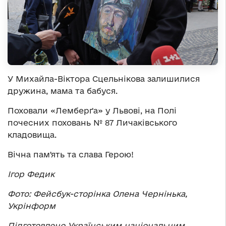
У Михайла-Віктора Сцельнікова залишилися
дружина, мама та бабуся.
Поховали «Лемберґа» у Львові, на Полі
почесних поховань № 87 Личаківського
кладовища.
Вічна памʼять та слава Герою!
Ігор Федик
Фото: Фейсбук-сторінка Олена Чернінька,
Укрінформ
Підготовлено Українським національним