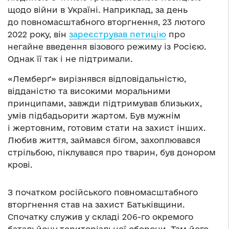
щодо війни в Україні. Наприклад, за день
до повномасштабного вторгнення, 23 лютого
2022 року, він
зареєстрував петицію
про
негайне введення візового режиму із Росією.
Однак її так і не підтримали.
«Лемберґ» вирізнявся відповідальністю,
відданістю та високими моральними
принципами, завжди підтримував близьких,
умів підбадьорити жартом. Був мужнім
і жертовним, готовим стати на захист інших.
Любив життя, займався бігом, захоплювався
стрільбою, піклувався про тварин, був донором
крові.
З початком російського повномасштабного
вторгнення став на захист Батьківщини.
Спочатку служив у складі 206-го окремого