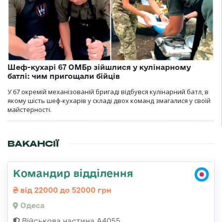
Шеф-кухарі 67 ОМБр зійшлися у кулінарному
батлі: чим пригощали бійців
У 67 окремій механізованій бригаді відбувся кулінарний батл, в
якому шість шеф-кухарів у складі двох команд змагалися у своїй
майстерності.
ВАКАНСІЇ
Командир відділення
від 22000 до 52000 грн
Одеса
Військова частина А4055