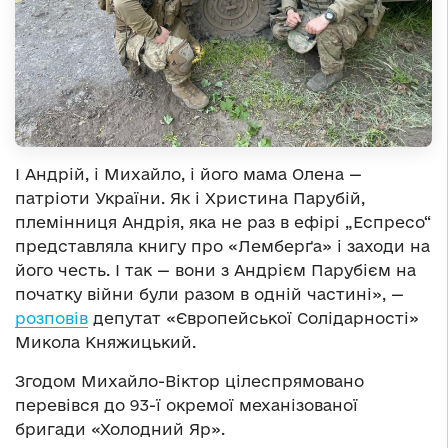
І Андрій, і Михайло, і його мама Олена —
патріоти України. Як і Христина Парубій,
племінниця Андрія, яка не раз в ефірі „Еспресо“
представляла книгу про «Лемберґа» і заходи на
його честь. І так — вони з Андрієм Парубієм на
початку війни були разом в одній частині», —
розповів
депутат «Європейської Солідарності»
Микола Княжицький.
Згодом Михайло-Віктор цілеспрямовано
перевівся до 93-ї окремої механізованої
бригади «Холодний Яр».