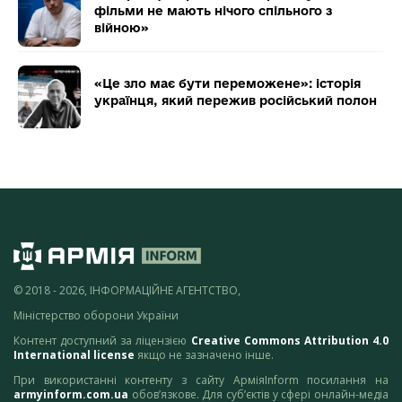
фільми не мають нічого спільного з
війною»
«Це зло має бути переможене»: історія
українця, який пережив російський полон
© 2018 - 2026, ІНФОРМАЦІЙНЕ АГЕНТСТВО,
Міністерство оборони України
Контент доступний за ліцензією
Creative Commons Attribution 4.0
International license
якщо не зазначено інше.
При використанні контенту з сайту АрміяInform посилання на
armyinform.com.ua
обов’язкове. Для суб’єктів у сфері онлайн-медіа