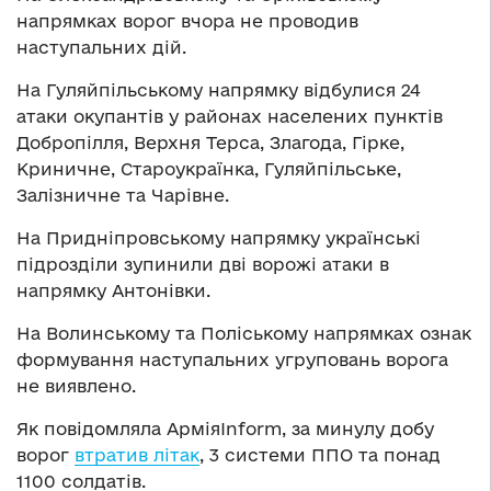
напрямках ворог вчора не проводив
наступальних дій.
На Гуляйпільському напрямку відбулися 24
атаки окупантів у районах населених пунктів
Добропілля, Верхня Терса, Злагода, Гірке,
Криничне, Староукраїнка, Гуляйпільське,
Залізничне та Чарівне.
На Придніпровському напрямку українські
підрозділи зупинили дві ворожі атаки в
напрямку Антонівки.
На Волинському та Поліському напрямках ознак
формування наступальних угруповань ворога
не виявлено.
Як повідомляла АрміяInform, за минулу добу
ворог
втратив літак
, 3 системи ППО та понад
1100 солдатів.