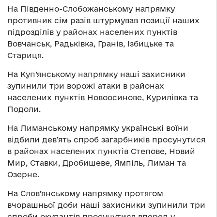
На Південно-Слобожанському напрямку
противник сім разів штурмував позиції наших
підрозділів у районах населених пунктів
Вовчанськ, Радьківка, Гранів, Ізбицьке та
Стариця.
На Куп’янському напрямку наші захисники
зупинили три ворожі атаки в районах
населених пунктів Новоосинове, Курилівка та
Подоли.
На Лиманському напрямку українські воїни
відбили дев’ять спроб загарбників просунутися
в районах населених пунктів Степове, Новий
Мир, Ставки, Дробишеве, Ямпіль, Лиман та
Озерне.
На Слов’янському напрямку протягом
вчорашньої доби наші захисники зупинили три
спроби окупантів просунутися вперед у