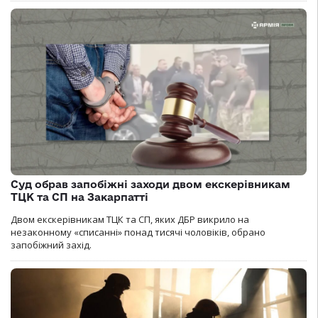
Суд обрав запобіжні заходи двом екскерівникам
ТЦК та СП на Закарпатті
Двом екскерівникам ТЦК та СП, яких ДБР викрило на
незаконному «списанні» понад тисячі чоловіків, обрано
запобіжний захід.