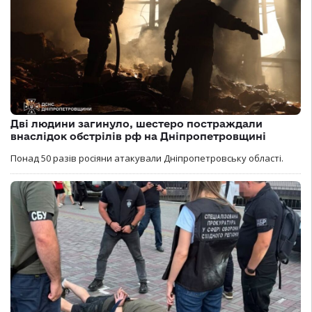
Дві людини загинуло, шестеро постраждали
внаслідок обстрілів рф на Дніпропетровщині
Понад 50 разів росіяни атакували Дніпропетровську області.