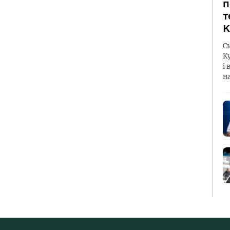
п
т
К
С
К
і 
н