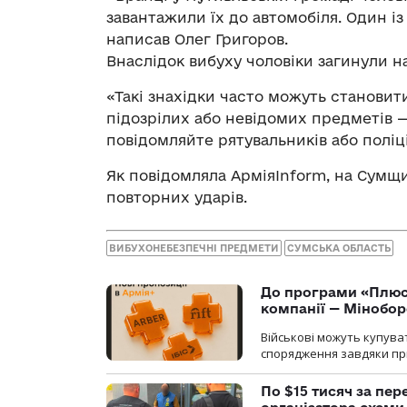
завантажили їх до автомобіля. Один і
написав Олег Григоров.
Внаслідок вибуху чоловіки загинули на
«Такі знахідки часто можуть становит
підозрілих або невідомих предметів —
повідомляйте рятувальників або поліці
Як повідомляла АрміяInform, на Сумщ
повторних ударів.
ВИБУХОНЕБЕЗПЕЧНІ ПРЕДМЕТИ
СУМСЬКА ОБЛАСТЬ
До програми «Плюси
компанії — Мінобо
Військові можуть купуват
спорядження завдяки при
По $15 тисяч за пе