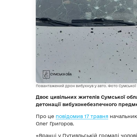
Повантажений дрон вибухнув у авто. Фото Сумської
Двоє цивільних жителів Сумської обла
детонації вибухонебезпечного предм
Про це
повідомив 17 травня
начальник 
Олег Григоров.
«Вранці у Путивльській громаді чолов