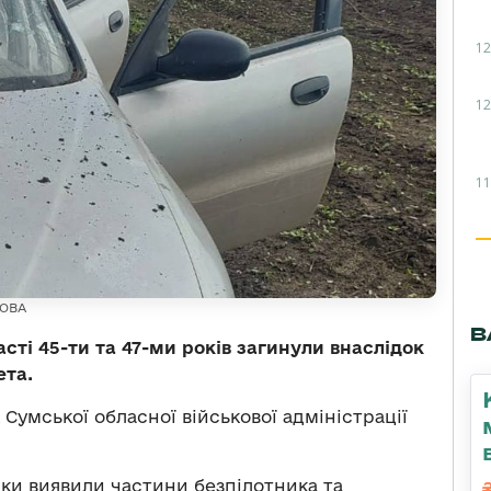
12
12
11
 ОВА
В
сті 45-ти та 47-ми років загинули внаслідок
ета.
Сумської обласної військової адміністрації
іки виявили частини безпілотника та