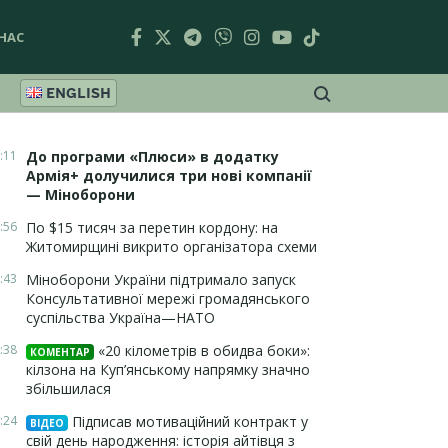
НАС
ENGLISH
:11
До програми «Плюси» в додатку
Армія+ долучилися три нові компанії
— Міноборони
:56
По $15 тисяч за перетин кордону: на
Житомирщині викрито організатора схеми
:43
Міноборони України підтримало запуск
Консультативної мережі громадянського
суспільства Україна—НАТО
:38
«20 кілометрів в обидва боки»:
КОМЕНТАР
кілзона на Куп’янському напрямку значно
збільшилася
:24
Підписав мотиваційний контракт у
ВІДЕО
свій день народження: історія айтівця з