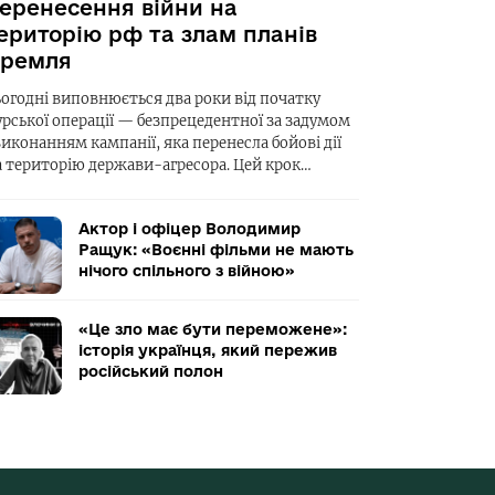
еренесення війни на
ериторію рф та злам планів
ремля
ьогодні виповнюється два роки від початку
урської операції — безпрецедентної за задумом
виконанням кампанії, яка перенесла бойові дії
а територію держави-агресора. Цей крок…
Актор і офіцер Володимир
Ращук: «Воєнні фільми не мають
нічого спільного з війною»
«Це зло має бути переможене»:
історія українця, який пережив
російський полон