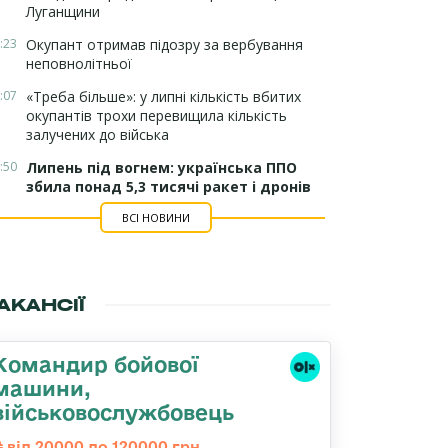
Луганщини
:23
Окупант отримав підозру за вербування
неповнолітньої
:07
«Треба більше»: у липні кількість вбитих
окупантів трохи перевищила кількість
залучених до війська
:50
Липень під вогнем: українська ППО
збила понад 5,3 тисячі ракет і дронів
ВСІ НОВИНИ
АКАНСІЇ
Командир бойової
машини,
військовослужбовець
від 20000 до 120000 грн