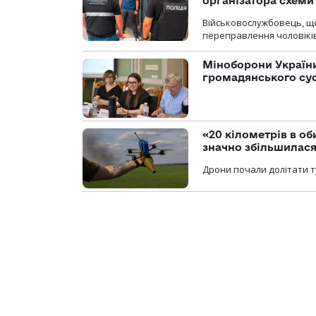
організатора схеми
Військовослужбовець, щ
переправлення чоловіків
Міноборони України
громадянського су
«20 кілометрів в о
значно збільшилас
Дрони почали долітати т