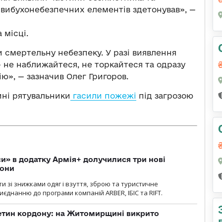
з вибухонебезпечних елементів здетонував», —
 місці.
и смертельну небезпеку. У разі виявлення
 не наближайтеся, не торкайтеся та одразу
ю», — зазначив Олег Григоров.
ині рятувальники
гасили пожежі
під загрозою
» в додатку Армія+ долучилися три нові
рони
и зі знижками одяг і взуття, зброю та туристичне
єднанню до програми компаній ARBER, ІБІС та RIFT.
ретин кордону: на Житомирщині викрито