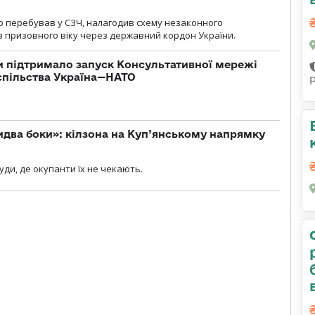
о перебував у СЗЧ, налагодив схему незаконного
 призовного віку через державний кордон України.
 підтримало запуск Консультативної мережі
спільства Україна—НАТО
бидва боки»: кілзона на Куп’янському напрямку
я
уди, де окупанти їх не чекають.