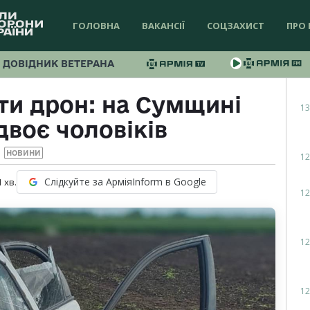
ГОЛОВНА
ВАКАНСІЇ
СОЦЗАХИСТ
ПРО 
ДОВІДНИК ВЕТЕРАНА
ти дрон: на Сумщині
13
двоє чоловіків
НОВИНИ
12
Слідкуйте за АрміяInform в Google
1
хв.
12
12
12