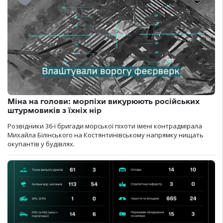
Міна на голови: морпіхи викурюють російських
штурмовиків з їхніх нір
Розвідники 36-ї бригади морської піхоти імені контрадмірала
Михайла Білінського на Костянтинівському напрямку нищать
окупантів у будівлях.