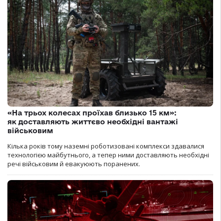
«На трьох колесах проїхав близько 15 км»:
як доставляють життєво необхідні вантажі
військовим
Кілька років тому наземні роботизовані комплекси здавалися
технологією майбутнього, а тепер ними доставляють необхідні
речі військовим й евакуюють поранених.