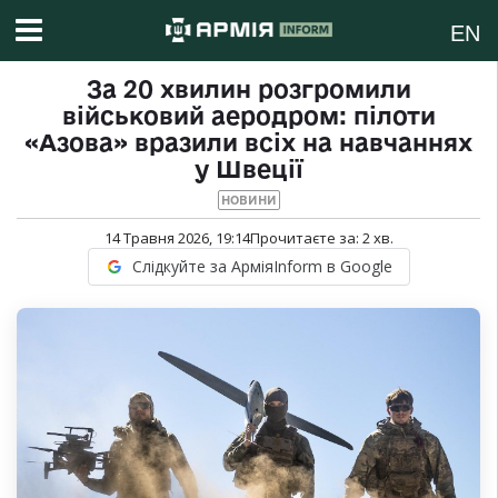
EN
За 20 хвилин розгромили
військовий аеродром: пілоти
«Азова» вразили всіх на навчаннях
у Швеції
НОВИНИ
14 Травня 2026, 19:14
Прочитаєте за:
2
хв.
Слідкуйте за АрміяInform в Google