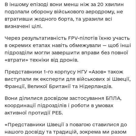
В іншому епізоді вони менш ніж за 20 хвилин
подолали оборону військового аеродрому, не
втративши жодного борта, та уразили всі
визначені цілі.
Через результативність FPV-пілотів їхню участь
в окремих етапах навіть обмежували — щоб інші
підрозділи могли завершити вправи без повної
«втрати» техніки від дронів.
Представники 1-го корпусу НГУ «Азов» також
виступали як експерти для військових зі Швеції,
Франції, Великої Британії та Нідерландів.
Вони ділилися досвідом застосування БПЛА,
координації підрозділів і роботи в умовах
активної протидії РЕБ.
«Представники Швеції з повагою ставилися до
нашого досвіду та традицій, зокрема ми разом