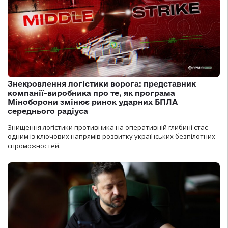
Знекровлення логістики ворога: представник
компанії-виробника про те, як програма
Міноборони змінює ринок ударних БПЛА
середнього радіуса
Знищення логістики противника на оперативній глибині стає
одним із ключових напрямів розвитку українських безпілотних
спроможностей.