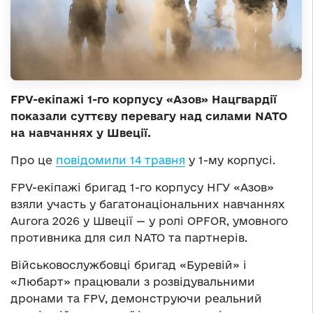
FPV-екіпажі 1-го корпусу «Азов» Нацгвардії
показали суттєву перевагу над силами NATO
на навчаннях у Швеції.
Про це
повідомили 14 травня
у 1-му корпусі.
FPV-екіпажі бригад 1-го корпусу НГУ «Азов»
взяли участь у багатонаціональних навчаннях
Aurora 2026 у Швеції — у ролі OPFOR, умовного
противника для сил NATO та партнерів.
Військовослужбовці бригад «Буревій» і
«Любарт» працювали з розвідувальними
дронами та FPV, демонструючи реальний