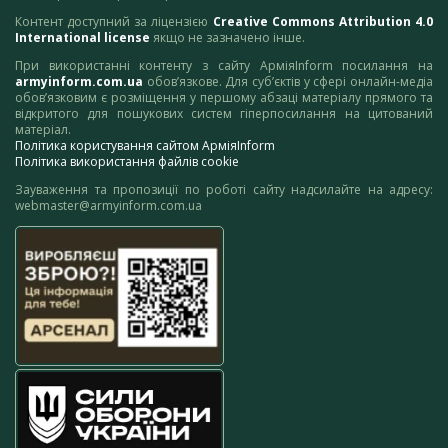
Контент доступний за ліцензією
Creative Commons Attribution 4.0
International license
якщо не зазначено інше.
При використанні контенту з сайту АрміяInform посилання на
armyinform.com.ua
обов’язкове. Для суб’єктів у сфері онлайн-медіа
обов’язковим є розміщення у першому абзаці матеріалу прямого та
відкритого для пошукових систем гіперпосилання на цитований
матеріал.
Політика користування сайтом АрміяInform
Політика використання файлів cookie
Зауваження та пропозиції по роботі сайту надсилайте на адресу:
webmaster@armyinform.com.ua