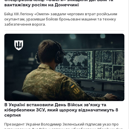
вантажівку росіян на Донеччині
Бійці ХІІІ Легіону «Омеги» завдали чергових втрат російським
окупантам, уразивши бойові броньовані машини та техніку
забезпечення ворога.
В Україні встановили День Військ зв’язку та
кібербезпеки ЗСУ, який щороку відзначатимуть 8
серпня
Президент України Володимир Зеленський підписав указ про