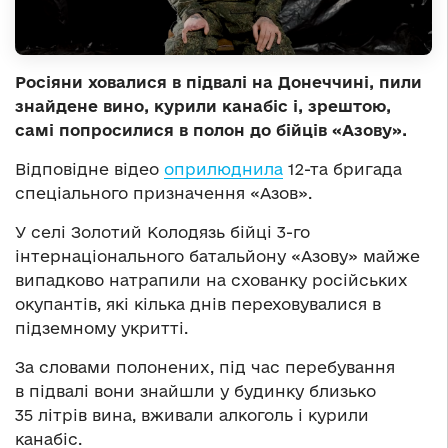
Росіяни ховалися в підвалі на Донеччині, пили
знайдене вино, курили канабіс і, зрештою,
самі попросилися в полон до бійців «Азову».
Відповідне відео
оприлюднила
12-та бригада
спеціального призначення «Азов».
У селі Золотий Колодязь бійці 3-го
інтернаціонального батальйону «Азову» майже
випадково натрапили на схованку російських
окупантів, які кілька днів переховувалися в
підземному укритті.
За словами полонених, під час перебування
в підвалі вони знайшли у будинку близько
35 літрів вина, вживали алкоголь і курили
канабіс.