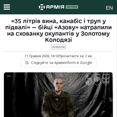
EN
«35 літрів вина, канабіс і труп у
підвалі» — бійці «Азову» натрапили
на схованку окупантів у Золотому
Колодязі
НОВИНИ
11 Травня 2026, 14:12
Прочитаєте за:
2
хв.
Слідкуйте за АрміяInform в Google