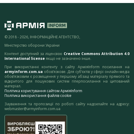
© 2018 - 2026, ІНФОРМАЦІЙНЕ АГЕНТСТВО,
Міністерство оборони України
Контент доступний за ліцензією
Creative Commons Attribution 4.0
International license
якщо не зазначено інше.
При використанні контенту з сайту АрміяInform посилання на
armyinform.com.ua
обов’язкове. Для суб’єктів у сфері онлайн-медіа
обов’язковим є розміщення у першому абзаці матеріалу прямого та
відкритого для пошукових систем гіперпосилання на цитований
матеріал.
Політика користування сайтом АрміяInform
Політика використання файлів cookie
Зауваження та пропозиції по роботі сайту надсилайте на адресу:
webmaster@armyinform.com.ua