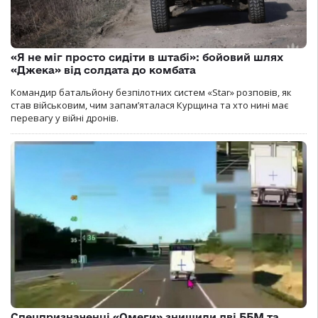
«Я не міг просто сидіти в штабі»: бойовий шлях
«Джека» від солдата до комбата
Командир батальйону безпілотних систем «Star» розповів, як
став військовим, чим запам’яталася Курщина та хто нині має
перевагу у війні дронів.
Спецпризначенці «Омеги» знищили дві ББМ та