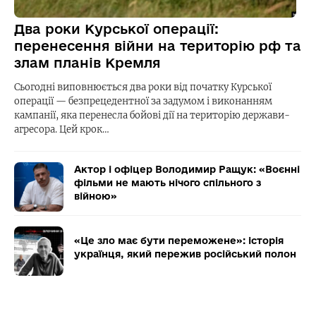
Два роки Курської операції:
перенесення війни на територію рф та
злам планів Кремля
Сьогодні виповнюється два роки від початку Курської
операції — безпрецедентної за задумом і виконанням
кампанії, яка перенесла бойові дії на територію держави-
агресора. Цей крок…
Актор і офіцер Володимир Ращук: «Воєнні
фільми не мають нічого спільного з
війною»
«Це зло має бути переможене»: історія
українця, який пережив російський полон