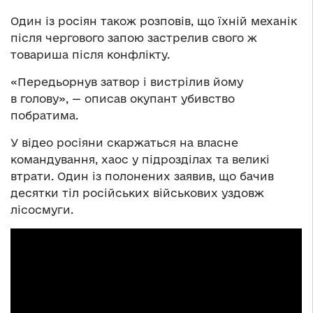
Один із росіян також розповів, що їхній механік
після чергового запою застрелив свого ж
товариша після конфлікту.
«Передьорнув затвор і вистрілив йому
в голову», — описав окупант убивство
побратима.
У відео росіяни скаржаться на власне
командування, хаос у підрозділах та великі
втрати. Один із полонених заявив, що бачив
десятки тіл російських військових уздовж
лісосмуги.