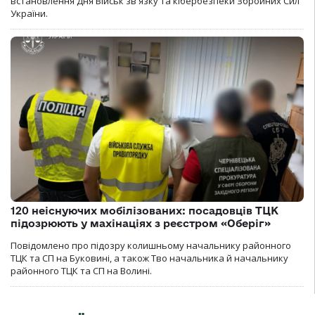
встановлення Дня Військ зв'язку та кібербезпеки Збройних Сил
України.
120 неіснуючих мобілізованих: посадовців ТЦК
підозрюють у махінаціях з реєстром «Оберіг»
Повідомлено про підозру колишньому начальнику районного
ТЦК та СП на Буковині, а також Тво начальника й начальнику
районного ТЦК та СП на Волині.