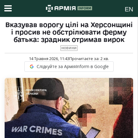
EN
Вказував ворогу цілі на Херсонщині
і просив не обстрілювати ферму
батька: зрадник отримав вирок
НОВИНИ
14 Травня 2026, 11:43
Прочитаєте за:
2
хв.
Слідкуйте за АрміяInform в Google