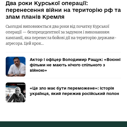
Два роки Курської операції:
перенесення війни на територію рф та
злам планів Кремля
Сьогодні виповнюється два роки від початку Курської
операції — безпрецедентної за задумом і виконанням
кампанії, яка перенесла бойові дії на територію держави-
агресора. Цей крок…
Актор і офіцер Володимир Ращук: «Воєнні
фільми не мають нічого спільного з
війною»
«Це зло має бути переможене»: історія
українця, який пережив російський полон