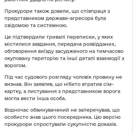
Прокурори також довели, що співпраця з
представником держави-агресора була
свідомою та системною.
Це підтвердили тривалі переписки, у яких
містилися завдання, передача розвідданих,
обговорення виїзду засудженого на тимчасово
окуповану територію та інші деталі взаємодії з
ворогом.
Під час судового розгляду чоловік провину не
визнав. Він заявляв, що нібито втратив сім-
картку, а листування з представником ворога
могла вести інша особа.
Водночас обвинувачений не заперечував, що
особисто знав цього посередника. Цю версію
прокурори спростували сукупністю доказів.