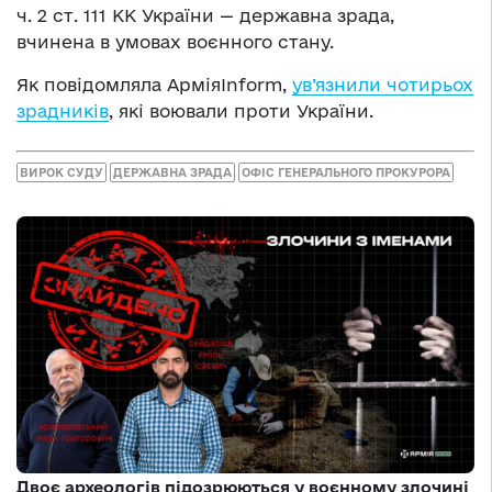
ч. 2 ст. 111 КК України — державна зрада,
вчинена в умовах воєнного стану.
Як повідомляла АрміяInform,
ув’язнили чотирьох
зрадників
, які воювали проти України.
ВИРОК СУДУ
ДЕРЖАВНА ЗРАДА
ОФІС ГЕНЕРАЛЬНОГО ПРОКУРОРА
Двоє археологів підозрюються у воєнному злочині