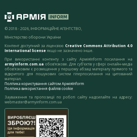
© 2018 - 2026, ІНФОРМАЦІЙНЕ АГЕНТСТВО,
Міністерство оборони України
Контент доступний за ліцензією
Creative Commons Attribution 4.0
International license
якщо не зазначено інше.
При використанні контенту з сайту АрміяInform посилання на
armyinform.com.ua
обов’язкове. Для суб’єктів у сфері онлайн-медіа
обов’язковим є розміщення у першому абзаці матеріалу прямого та
відкритого для пошукових систем гіперпосилання на цитований
матеріал.
Політика користування сайтом АрміяInform
Політика використання файлів cookie
Зауваження та пропозиції по роботі сайту надсилайте на адресу:
webmaster@armyinform.com.ua