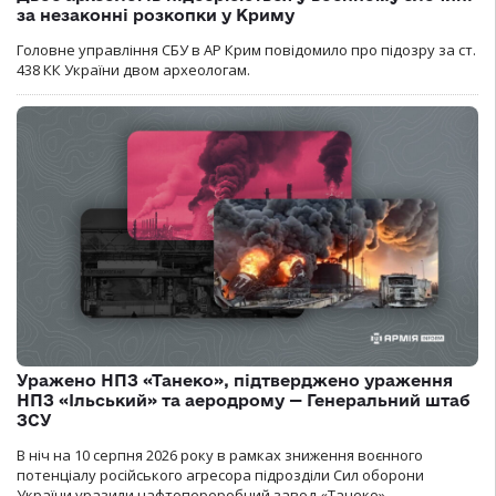
за незаконні розкопки у Криму
Головне управління СБУ в АР Крим повідомило про підозру за ст.
438 КК України двом археологам.
Уражено НПЗ «Танеко», підтверджено ураження
НПЗ «Ільський» та аеродрому — Генеральний штаб
ЗСУ
В ніч на 10 серпня 2026 року в рамках зниження воєнного
потенціалу російського агресора підрозділи Сил оборони
України уразили нафтопереробний завод «Танеко».