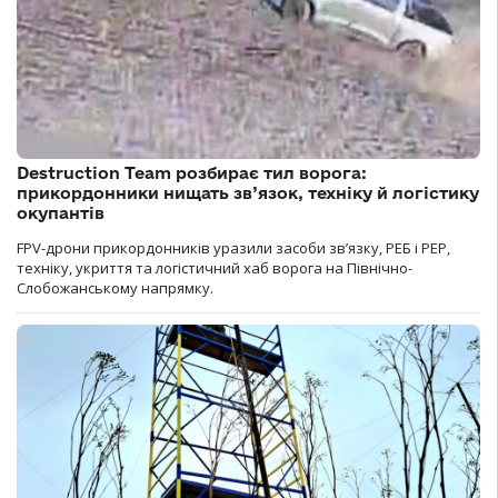
Destruction Team розбирає тил ворога:
прикордонники нищать зв’язок, техніку й логістику
окупантів
FPV-дрони прикордонників уразили засоби зв’язку, РЕБ і РЕР,
техніку, укриття та логістичний хаб ворога на Північно-
Слобожанському напрямку.