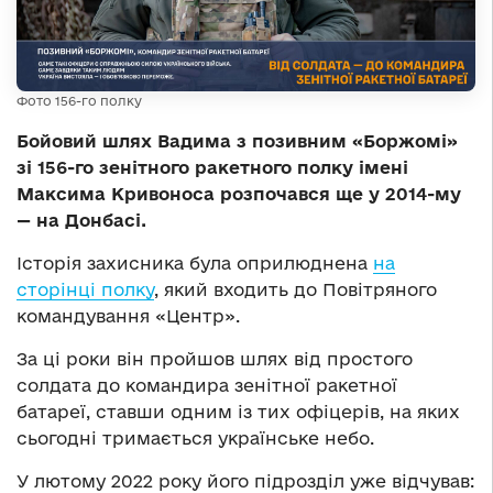
Фото 156-го полку
Бойовий шлях Вадима з позивним «Боржомі»
зі 156-го зенітного ракетного полку імені
Максима Кривоноса розпочався ще у 2014-му
— на Донбасі.
Історія захисника була оприлюднена
на
сторінці полку
, який входить до Повітряного
командування «Центр».
За ці роки він пройшов шлях від простого
солдата до командира зенітної ракетної
батареї, ставши одним із тих офіцерів, на яких
сьогодні тримається українське небо.
У лютому 2022 року його підрозділ уже відчував: