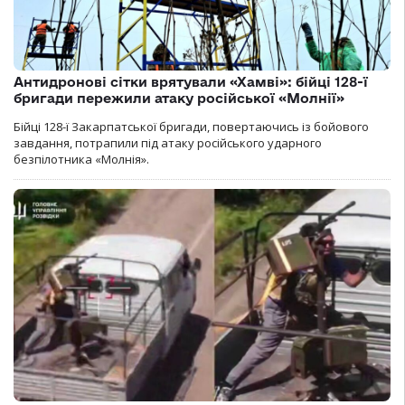
Антидронові сітки врятували «Хамві»: бійці 128-ї
бригади пережили атаку російської «Молнії»
Бійці 128-ї Закарпатської бригади, повертаючись із бойового
завдання, потрапили під атаку російського ударного
безпілотника «Молнія».