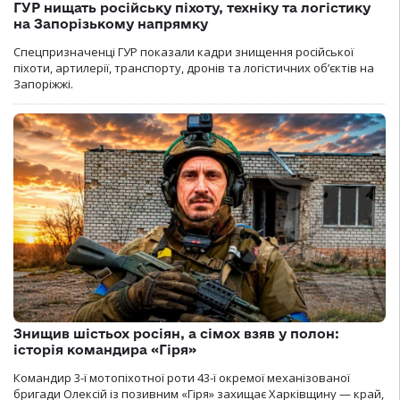
ГУР нищать російську піхоту, техніку та логістику
на Запорізькому напрямку
Спецпризначенці ГУР показали кадри знищення російської
піхоти, артилерії, транспорту, дронів та логістичних об’єктів на
Запоріжжі.
Знищив шістьох росіян, а сімох взяв у полон:
історія командира «Гіря»
Командир 3-ї мотопіхотної роти 43-ї окремої механізованої
бригади Олексій із позивним «Гіря» захищає Харківщину — край,