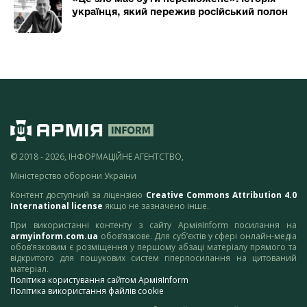
українця, який пережив російський полон
© 2018 - 2026, ІНФОРМАЦІЙНЕ АГЕНТСТВО,
Міністерство оборони України
Контент доступний за ліцензією
Creative Commons Attribution 4.0
International license
якщо не зазначено інше.
При використанні контенту з сайту АрміяInform посилання на
armyinform.com.ua
обов’язкове. Для суб’єктів у сфері онлайн-медіа
обов’язковим є розміщення у першому абзаці матеріалу прямого та
відкритого для пошукових систем гіперпосилання на цитований
матеріал.
Політика користування сайтом АрміяInform
Політика використання файлів cookie