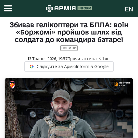
EN
Збивав гелікоптери та БПЛА: воїн
«Боржомі» пройшов шлях від
солдата до командира батареї
НОВИНИ
13 Травня 2026, 19:57
Прочитаєте за:
< 1
хв.
Слідкуйте за АрміяInform в Google