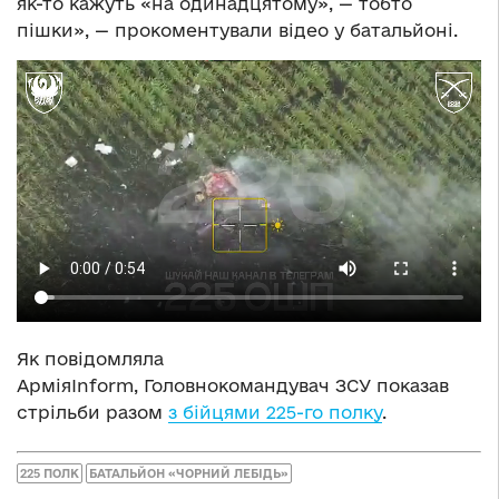
як-то кажуть «на одинадцятому», — тобто
пішки», — прокоментували відео у батальйоні.
Як повідомляла
АрміяInform, Головнокомандувач ЗСУ показав
стрільби разом
з бійцями 225-го полку
.
225 ПОЛК
БАТАЛЬЙОН «ЧОРНИЙ ЛЕБІДЬ»