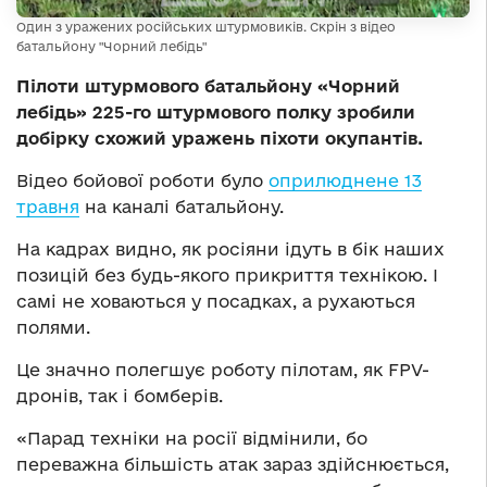
Один з уражених російських штурмовиків. Скрін з відео
батальйону "Чорний лебідь"
Пілоти штурмового батальйону «Чорний
лебідь» 225-го штурмового полку зробили
добірку схожий уражень піхоти окупантів.
Відео бойової роботи було
оприлюднене 13
травня
на каналі батальйону.
На кадрах видно, як росіяни ідуть в бік наших
позицій без будь-якого прикриття технікою. І
самі не ховаються у посадках, а рухаються
полями.
Це значно полегшує роботу пілотам, як FPV-
дронів, так і бомберів.
«Парад техніки на росії відмінили, бо
переважна більшість атак зараз здійснюється,