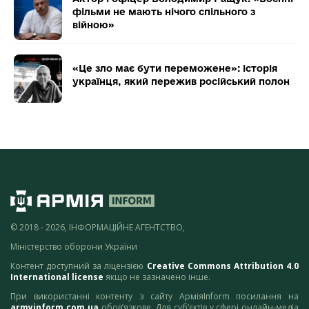
фільми не мають нічого спільного з
війною»
«Це зло має бути переможене»: історія
українця, який пережив російський полон
© 2018 - 2026, ІНФОРМАЦІЙНЕ АГЕНТСТВО,
Міністерство оборони України
Контент доступний за ліцензією
Creative Commons Attribution 4.0
International license
якщо не зазначено інше.
При використанні контенту з сайту АрміяInform посилання на
armyinform.com.ua
обов’язкове. Для суб’єктів у сфері онлайн-медіа