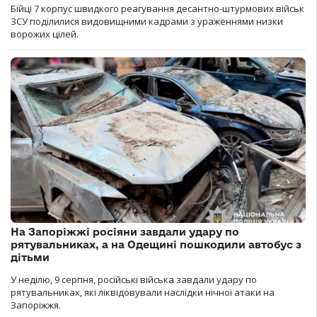
Бійці 7 корпус швидкого реагування десантно-штурмових військ
ЗСУ поділилися видовищними кадрами з ураженнями низки
ворожих цілей.
На Запоріжжі росіяни завдали удару по
рятувальниках, а на Одещині пошкодили автобус з
дітьми
У неділю, 9 серпня, російські війська завдали удару по
рятувальниках, які ліквідовували наслідки нічної атаки на
Запоріжжя.