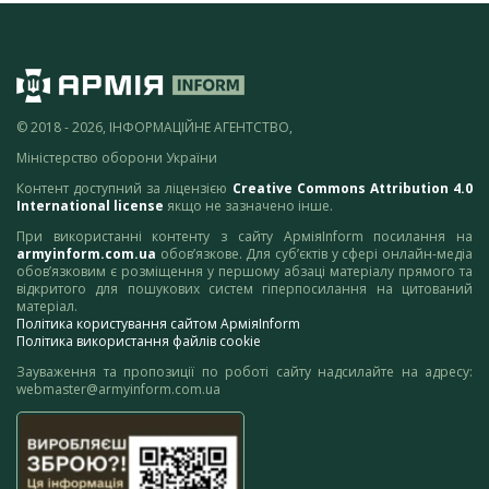
© 2018 - 2026, ІНФОРМАЦІЙНЕ АГЕНТСТВО,
Міністерство оборони України
Контент доступний за ліцензією
Creative Commons Attribution 4.0
International license
якщо не зазначено інше.
При використанні контенту з сайту АрміяInform посилання на
armyinform.com.ua
обов’язкове. Для суб’єктів у сфері онлайн-медіа
обов’язковим є розміщення у першому абзаці матеріалу прямого та
відкритого для пошукових систем гіперпосилання на цитований
матеріал.
Політика користування сайтом АрміяInform
Політика використання файлів cookie
Зауваження та пропозиції по роботі сайту надсилайте на адресу:
webmaster@armyinform.com.ua