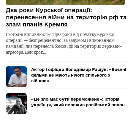
Два роки Курської операції:
перенесення війни на територію рф та
злам планів Кремля
Сьогодні виповнюється два роки від початку Курської
операції — безпрецедентної за задумом і виконанням
кампанії, яка перенесла бойові дії на територію держави-
агресора. Цей крок…
Актор і офіцер Володимир Ращук: «Воєнні
фільми не мають нічого спільного з
війною»
«Це зло має бути переможене»: історія
українця, який пережив російський полон