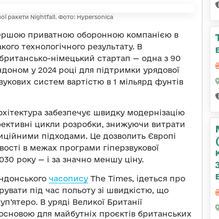
ї ракети Nightfall. Фото: Hypersonica
 першою приватною оборонною компанією в
акого технологічного результату. В
 британсько-німецький стартап — одна з 90
ндоном у 2024 році для підтримки урядової
укових систем вартістю в 1 мільярд фунтів
архітектура забезпечує швидку модернізацію
ефективні цикли розробки, знижуючи витрати
диційними підходами. Це дозволить Європі
вості в межах програми гіперзвукової
030 року — і за значно меншу ціну.
ондонського
часопису
The Times, ідеться про
рувати під час польоту зі швидкістю, що
п’ятеро. В уряді Великої Британії
основою для майбутніх проєктів британських