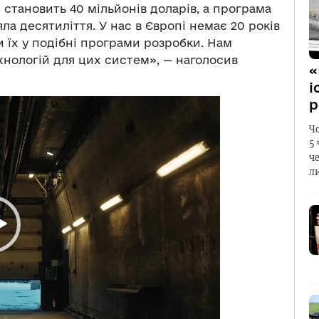
 становить 40 мільйонів доларів, а програма
ла десятиліття. У нас в Європі немає 20 років
и їх у подібні програми розробки. Нам
хнологій для цих систем», — наголосив
«
і
р
Ч
5
ч
л