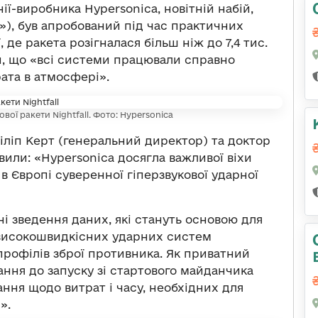
ії-виробника Hypersonica, новітній набій,
и»), був апробований під час практичних
 де ракета розігналася більш ніж до 7,4 тис.
и, що «всі системи працювали справно
рата в атмосфері».
вої ракети Nightfall. Фото: Hypersonica
іліп Керт (генеральний директор) та доктор
или: «Hypersonica досягла важливої ​​віхи
 Європі суверенної гіперзвукової ударної
і зведення даних, які стануть основою для
 високошвидкісних ударних систем
профілів зброї противника. Як приватний
ання до запуску зі стартового майданчика
вання щодо витрат і часу, необхідних для
».