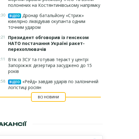
полонених на Костянтинівському напрямку
:30
Дронар батальйону «Стриж»
ВІДЕО
ювелірно ліквідував окупанта одним
точним ударом
:21
Президент обговорив із генсеком
НАТО постачання Україні ракет-
перехоплювачів
:11
Втік із ЗСУ та готував теракт у центрі
Запоріжжя: дезертира засуджено до 15
років
:58
«Рейд» завдав ударів по залізничній
ВІДЕО
логістиці росіян
ВСІ НОВИНИ
АКАНСІЇ