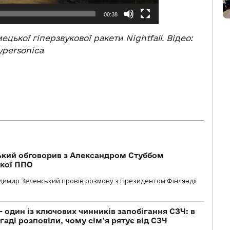
00:38
цької гіперзвукової ракети Nightfall. Відео:
ypersonica
кий обговорив з Александром Стуббом
ької ППО
димир Зеленський провів розмову з Президентом Фінляндії
 один із ключових чинників запобігання СЗЧ: в
аді розповіли, чому сім’я рятує від СЗЧ