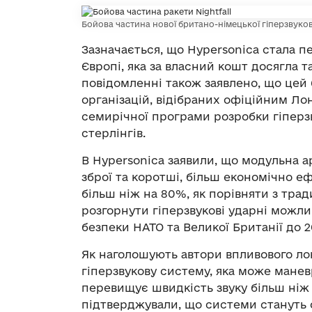
Бойова частина нової британо-німецької гіперзвуково
Зазначається, що Hypersonica стала
Європі, яка за власний кошт досягла т
повідомленні також заявлено, що цей
організацій, відібраних офіційним Ло
семирічної програми розробки гіперзв
стерлінгів.
В Hypersonica заявили, що модульна 
зброї та коротші, більш економічно 
більш ніж на 80%, як порівняти з тра
розгорнути гіперзвукові ударні можли
безпеки НАТО та Великої Британії до 2
Як наголошують автори впливового л
гіперзвукову систему, яка може манев
перевищує швидкість звуку більш ніж у
підтверджували, що системи стануть 