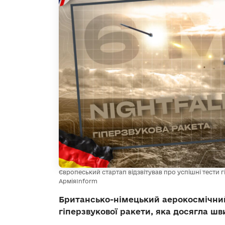
Європеський стартап відзвітував про успішні тести гі
АрміяInform
Британсько-німецький аерокосмічни
гіперзвукової ракети, яка досягла шв