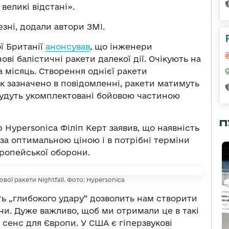
великі відстані».
зні, додали автори ЗМІ.
ої Британії
анонсував
, що інженери
ві балістичні ракети далекої дії. Очікують на
 місяць. Створення однієї ракети
к зазначено в повідомленні, ракети матимуть
 будуть укомплектовані бойовою частиною
П
 Hypersonica Філіп Керт заявив, що наявність
а оптимальною ціною і в потрібні терміни
ропейської оборони.
вої ракети Nightfall. Фото: Hypersonica
ь „глибокого удару“ дозволить нам створити
ни. Дуже важливо, щоб ми отримали це в такі
 сенс для Європи. У США є гіперзвукові