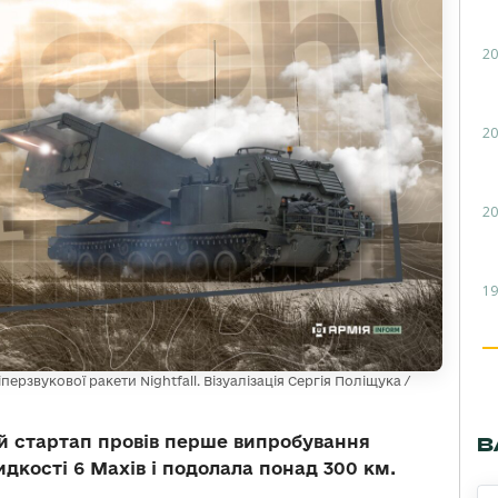
20
20
20
19
перзвукової ракети Nightfall. Візуалізація Сергія Поліщука /
й стартап провів перше випробування
В
идкості 6 Махів і подолала понад 300 км.