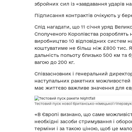
збройних сил із «завдавання ударів на 
Підписання контрактів очікують у бере
Слід нагадати, що 11 січня уряд Велик
Сполученого Королівства розроблять но
виробництво 10 відповідних систем на
коштуватиме не більш ніж £800 тис. Я
дальність польоту близько 500 км та
вагою до 200 кг.
Співзасновник і генеральний директор
наступальних ракетних можливостей з
має життєво важливе значення для єв
Тестовий пуск нової британсько-німецької гіперзвуко
«В Європі визнано, що саме можливіст
необхідні засоби стримування і оборо
терміни і за такою ціною, щоб це мало