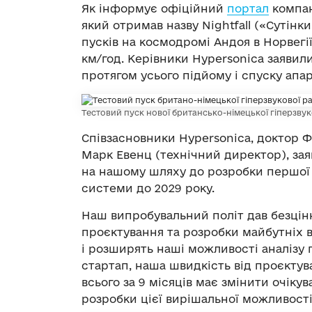
Як інформує офіційний
портал
компан
який отримав назву Nightfall («Сутінк
пусків на космодромі Андоя в Норвегії,
км/год. Керівники Hypersonica заявил
протягом усього підйому і спуску апа
Тестовий пуск нової британсько-німецької гіперзвуко
Співзасновники Hypersonica, доктор Ф
Марк Евенц (технічний директор), заяв
на нашому шляху до розробки першої в
системи до 2029 року.
Наш випробувальний політ дав безцінн
проєктування та розробки майбутніх
і розширять наші можливості аналізу 
стартап, наша швидкість від проєктув
всього за 9 місяців має змінити очіку
розробки цієї вирішальної можливості