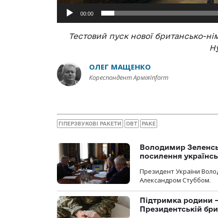
00:00
Тестовий пуск нової британсько-німе
H
ОЛЕГ МАЩЕНКО
Кореспондент АрміяInform
ГІПЕРЗВУКОВІ РАКЕТИ
ОВТ
РАКЕ
Володимир Зеленсь
посилення українс
Президент України Воло
Александром Стуббом.
Підтримка родини —
Президентській бриг