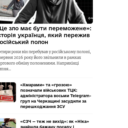
Це зло має бути переможене»:
сторія українця, який пережив
осійський полон
отири роки він перебував у російському полоні,
 червня 2026 року його звільнили в рамках
ергового обміну полоненими. Наприкінці
ипня…
«Хмарами» та «грозою»
позначали військових ТЦК:
адміністратора восьми Telegram-
груп на Черкащині засудили за
перешкоджання ЗСУ
«СЗЧ — теж не вихід»: як «Ніка»
знайшла бажану посаду і