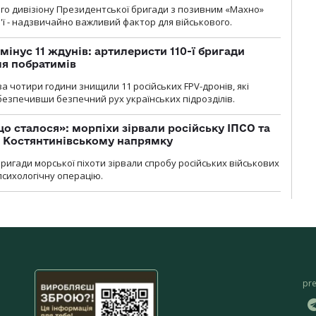
го дивізіону Президентської бригади з позивним «Махно»
м'ї - надзвичайно важливий фактор для військового.
мінус 11 ждунів: артилеристи 110-ї бригади
ля побратимів
а чотири години знищили 11 російських FPV-дронів, які
абезпечивши безпечний рух українських підрозділів.
що сталося»: морпіхи зірвали російську ІПСО та
а Костянтинівському напрямку
бригади морської піхоти зірвали спробу російських військових
сихологічну операцію.
pr