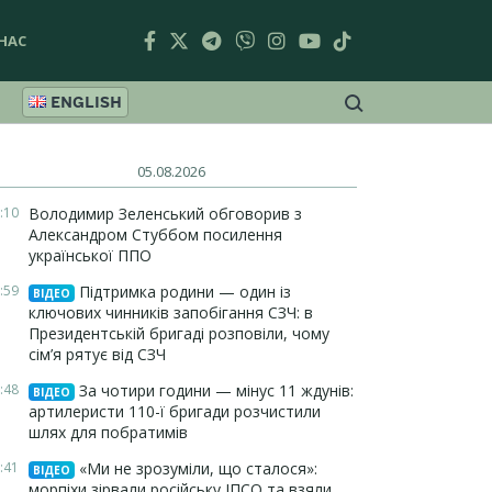
НАС
ENGLISH
05.08.2026
:10
Володимир Зеленський обговорив з
Александром Стуббом посилення
української ППО
:59
Підтримка родини — один із
ВІДЕО
ключових чинників запобігання СЗЧ: в
Президентській бригаді розповіли, чому
сім’я рятує від СЗЧ
:48
За чотири години — мінус 11 ждунів:
ВІДЕО
артилеристи 110-ї бригади розчистили
шлях для побратимів
:41
«Ми не зрозуміли, що сталося»:
ВІДЕО
морпіхи зірвали російську ІПСО та взяли