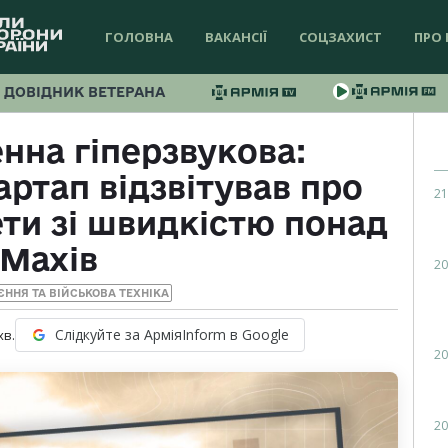
ГОЛОВНА
ВАКАНСІЇ
СОЦЗАХИСТ
ПРО 
ДОВІДНИК ВЕТЕРАНА
нна гіперзвукова:
ртап відзвітував про
21
ети зі швидкістю понад
 Махів
20
ЄННЯ ТА ВІЙСЬКОВА ТЕХНІКА
Слідкуйте за АрміяInform в Google
хв.
20
20