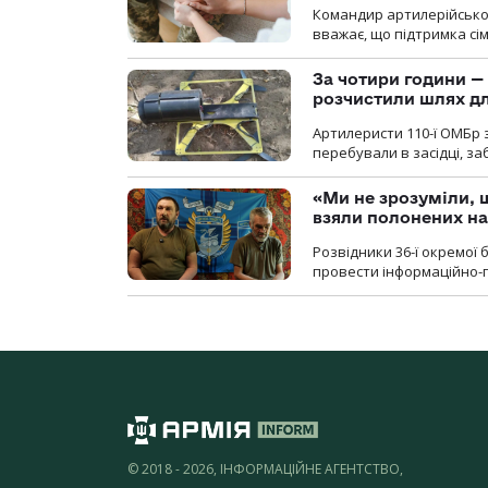
Командир артилерійсько
вважає, що підтримка сі
За чотири години — 
розчистили шлях д
Артилеристи 110-ї ОМБр з
перебували в засідці, з
«Ми не зрозуміли, 
взяли полонених н
Розвідники 36-ї окремої 
провести інформаційно-п
© 2018 - 2026, ІНФОРМАЦІЙНЕ АГЕНТСТВО,