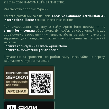
© 2018 - 2026, ІНФОРМАЦІЙНЕ АГЕНТСТВО,
Міністерство оборони України
Контент доступний за ліцензією
Creative Commons Attribution 4.0
International license
якщо не зазначено інше.
При використанні контенту з сайту АрміяInform посилання на
armyinform.com.ua
обов’язкове. Для суб’єктів у сфері онлайн-медіа
обов’язковим є розміщення у першому абзаці матеріалу прямого та
відкритого для пошукових систем гіперпосилання на цитований
матеріал.
Політика користування сайтом АрміяInform
Політика використання файлів cookie
Зауваження та пропозиції по роботі сайту надсилайте на адресу:
webmaster@armyinform.com.ua