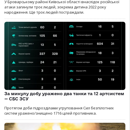
У Броварському районі Київської області внаслідок російської
атаки загинули троє людей, зокрема дитина 2022 року
народження. Ще троє людей постраждали.
За минулу добу уражено два танки та 12 артсистем
— СБС ЗСУ
Протягом доби підрозділами угруповання Сил безпілотних
систем уражено/знищено 1716 цілей противника.