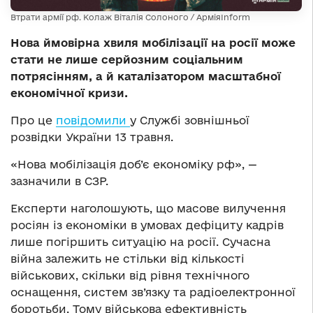
Втрати армії рф. Колаж Віталія Солоного / АрміяInform
Нова ймовірна хвиля мобілізації на росії може
стати не лише серйозним соціальним
потрясінням, а й каталізатором масштабної
економічної кризи.
Про це
повідомили
у Службі зовнішньої
розвідки України 13 травня.
«Нова мобілізація доб’є економіку рф», —
зазначили в СЗР.
Експерти наголошують, що масове вилучення
росіян із економіки в умовах дефіциту кадрів
лише погіршить ситуацію на росії. Сучасна
війна залежить не стільки від кількості
військових, скільки від рівня технічного
оснащення, систем зв’язку та радіоелектронної
боротьби. Тому військова ефективність