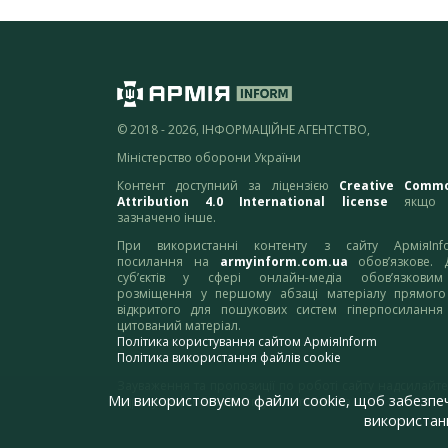
© 2018 - 2026, ІНФОРМАЦІЙНЕ АГЕНТСТВО,
Міністерство оборони України
Контент доступний за ліцензією
Creative Comm
Attribution 4.0 International license
якщо 
зазначено інше.
При використанні контенту з сайту АрміяInf
посилання на
armyinform.com.ua
обов’язкове. 
суб’єктів у сфері онлайн-медіа обов’язкови
розміщення у першому абзаці матеріалу прямого
відкритого для пошукових систем гіперпосилання
цитований матеріал.
Політика користування сайтом АрміяInform
Політика використання файлів cookie
Зауваження та пропозиції по роботі сайту надсилайте
Ми використовуємо файли cookie, щоб забезпе
адресу:
webmaster@armyinform.com.ua
використанн