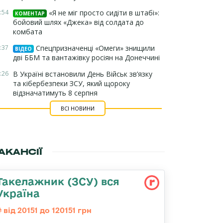
:54
«Я не міг просто сидіти в штабі»:
КОМЕНТАР
бойовий шлях «Джека» від солдата до
комбата
:37
Спецпризначенці «Омеги» знищили
ВІДЕО
дві ББМ та вантажівку росіян на Донеччині
:26
В Україні встановили День Військ зв’язку
та кібербезпеки ЗСУ, який щороку
відзначатимуть 8 серпня
ВСІ НОВИНИ
АКАНСІЇ
Такелажник (ЗСУ) вся
Україна
від 20151 до 120151 грн