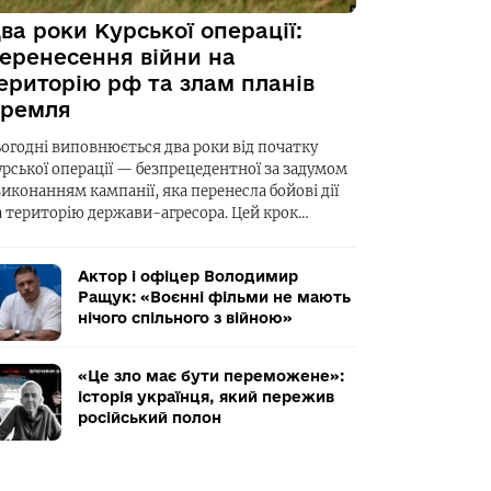
ва роки Курської операції:
еренесення війни на
ериторію рф та злам планів
ремля
ьогодні виповнюється два роки від початку
урської операції — безпрецедентної за задумом
виконанням кампанії, яка перенесла бойові дії
а територію держави-агресора. Цей крок…
Актор і офіцер Володимир
Ращук: «Воєнні фільми не мають
нічого спільного з війною»
«Це зло має бути переможене»:
історія українця, який пережив
російський полон