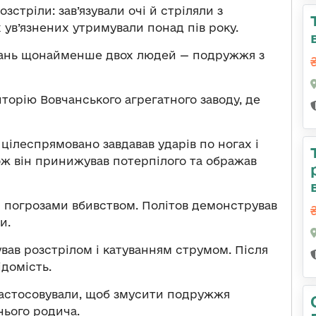
зстріли: зав’язували очі й стріляли з
х ув’язнених утримували понад пів року.
вань щонайменше двох людей — подружжя з
иторію Вовчанського агрегатного заводу, де
 цілеспрямовано завдавав ударів по ногах і
ож він принижував потерпілого та ображав
и погрозами вбивством. Політов демонстрував
и.
ував розстрілом і катуванням струмом. Після
ідомість.
застосовували, щоб змусити подружжя
нього родича.