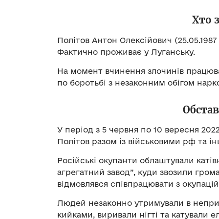
Хто 
Політов Антон Олексійович (25.05.1987 
Фактично проживає у Луганську.
На момент вчинення злочинів працю
по боротьбі з незаконним обігом нарко
Обста
У період з 5 червня по 10 вересня 20
Політов разом із військовими рф та і
Російські окупанти облаштували каті
агрегатний завод”, куди звозили гром
відмовлявся співпрацювати з окупаці
Людей незаконно утримували в непри
кийками, виривали нігті та катували