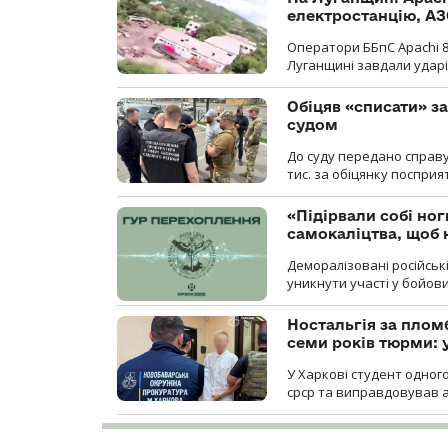
електростанцію, АЗ
Оператори ББпС Apachi 8
Луганщині завдали ударів
Обіцяв «списати» за
судом
До суду передано справу
тис. за обіцянку поспри
«Підірвали собі но
самокаліцтва, щоб 
Деморалізовані російськ
уникнути участі у бойови
Ностальгія за плом
семи років тюрми: 
У Харкові студент одног
срср та виправдовував аг