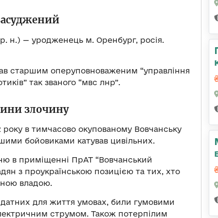
засуджений
р. н.) — уродженець м. Оренбург, росія.
вав старшим оперуповноваженим “управління
тиків” так званого “мвс лнр”.
вини злочину
22 року в тимчасово окупованому Вовчанську
ншими бойовиками катував цивільних.
вню в приміщенні ПрАТ “Вовчанський
адян з проукраїнською позицією та тих, хто
йною владою.
датних для життя умовах, били гумовими
 електричним струмом. Також потерпілим