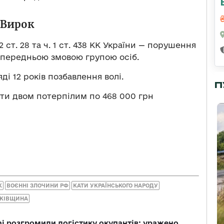
Вирок
 ст. 28 та ч. 1 ст. 438 КК України — порушення
 попередньою змовою групою осіб.
і 12 років позбавлення волі.
П
ити двом потерпілим по 468 000 грн
К
ВОЄННІ ЗЛОЧИНИ РФ
КАТИ УКРАЇНСЬКОГО НАРОДУ
КІВЩИНА
i розгромили логістику окупантів: уражено