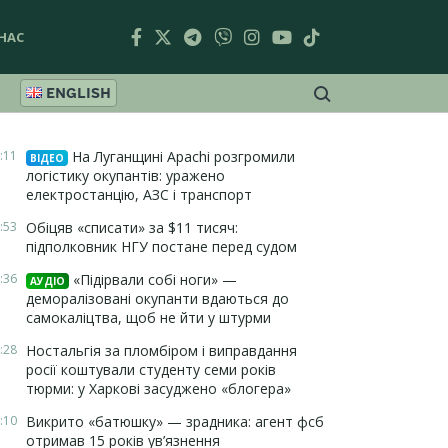
НАС
ENGLISH
:11
На Луганщині Apachi розгромили
ВІДЕО
логістику окупантів: уражено
електростанцію, АЗС і транспорт
:53
Обіцяв «списати» за $11 тисяч:
підполковник НГУ постане перед судом
:36
«Підірвали собі ноги» —
АУДІО
деморалізовані окупанти вдаються до
самокаліцтва, щоб не йти у штурми
:28
Ностальгія за пломбіром і виправдання
росії коштували студенту семи років
тюрми: у Харкові засуджено «блогера»
:10
Викрито «батюшку» — зрадника: агент фсб
отримав 15 років ув’язнення