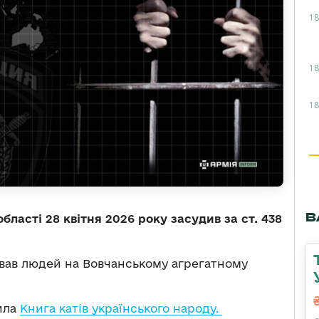
18
18
18
В
бласті 28 квітня 2026 року засудив за ст. 438
вав людей на Вовчанському агрегатному
ила
Книга катів українського народу.