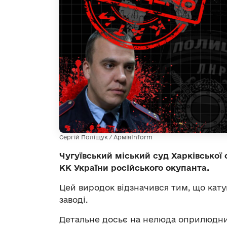
Сергій Поліщук / АрміяInform
Чугуївський міський суд Харківської о
КК України російського окупанта.
Цей виродок відзначився тим, що
кату
заводі.
Детальне досьє на нелюда оприлюдн