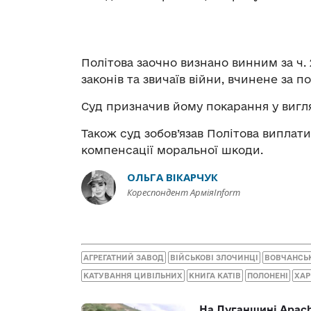
Політова заочно визнано винним за ч. 2
законів та звичаїв війни, вчинене за
Суд призначив йому покарання у вигляд
Також суд зобов’язав Політова виплат
компенсації моральної шкоди.
ОЛЬГА ВІКАРЧУК
Кореспондент АрміяInform
АГРЕГАТНИЙ ЗАВОД
ВІЙСЬКОВІ ЗЛОЧИНЦІ
ВОВЧАНСЬ
КАТУВАННЯ ЦИВІЛЬНИХ
КНИГА КАТІВ
ПОЛОНЕНІ
ХАР
На Луганщині Apach