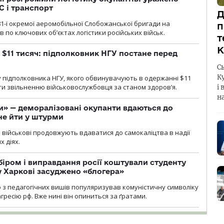
С і транспорт
Д
1-ї окремої аеромобільної Слобожанської бригади на
п
 по ключових об’єктах логістики російських військ.
т
К
 $11 тисяч: підполковник НГУ постане перед
С
К
 підполковника НГУ, якого обвинувачують в одержанні $11
яти звільненню військовослужбовця за станом здоров’я.
і 
н
ги» — деморалізовані окупанти вдаються до
не йти у штурми
і військові продовжують вдаватися до самокаліцтва в надії
х діях.
біром і виправдання росії коштували студенту
у Харкові засуджено «блогера»
о з педагогічних вишів популяризував комуністичну символіку
ресію рф. Вже нині він опиниться за ґратами.