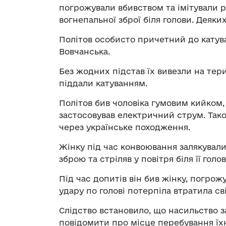
погрожували вбивством та імітували ро
вогнепальної зброї біля голови. Деяки
Політов особисто причетний до кату
Вовчанська.
Без жодних підстав їх вивезли на тер
піддали катуванням.
Політов бив чоловіка гумовим кийком,
застосовував електричний струм. Так
через українське походження.
Жінку під час конвоювання залякувал
зброю та стріляв у повітря біля її голов
Під час допитів він бив жінку, погрож
удару по голові потерпіла втратила св
Слідство встановило, що насильство 
повідомити про місце перебування їх