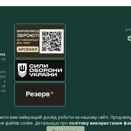
pr
ons
не
orm
Для
м є
 та
 на
 на
чити вам найкращий досвід роботи на нашому сайті. Продовжу
я файлів cookie. Детальніше про
політику використання фай