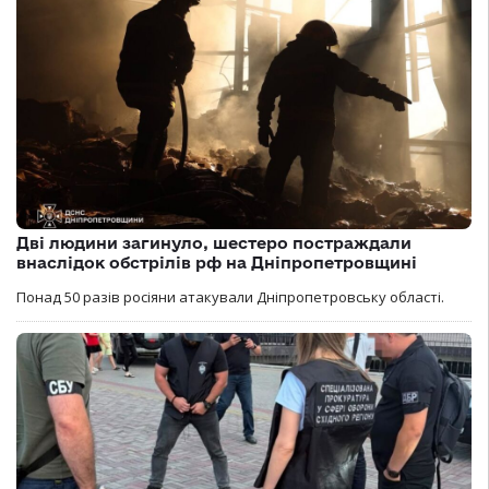
Дві людини загинуло, шестеро постраждали
внаслідок обстрілів рф на Дніпропетровщині
Понад 50 разів росіяни атакували Дніпропетровську області.