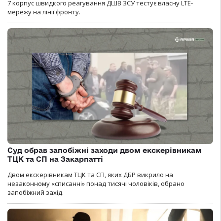
7 корпус швидкого реагування ДШВ ЗСУ тестує власну LTE-
мережу на лінії фронту.
Суд обрав запобіжні заходи двом екскерівникам
ТЦК та СП на Закарпатті
Двом екскерівникам ТЦК та СП, яких ДБР викрило на
незаконному «списанні» понад тисячі чоловіків, обрано
запобіжний захід.