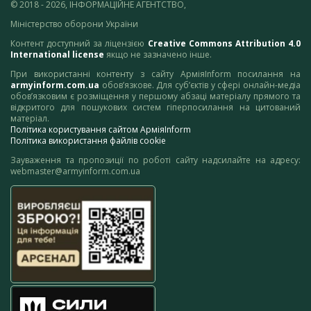
© 2018 - 2026, ІНФОРМАЦІЙНЕ АГЕНТСТВО,
Міністерство оборони України
Контент доступний за ліцензією
Creative Commons Attribution 4.0
International license
якщо не зазначено інше.
При використанні контенту з сайту АрміяInform посилання на
armyinform.com.ua
обов’язкове. Для суб’єктів у сфері онлайн-медіа
обов’язковим є розміщення у першому абзаці матеріалу прямого та
відкритого для пошукових систем гіперпосилання на цитований
матеріал.
Політика користування сайтом АрміяInform
Політика використання файлів cookie
Зауваження та пропозиції по роботі сайту надсилайте на адресу:
webmaster@armyinform.com.ua