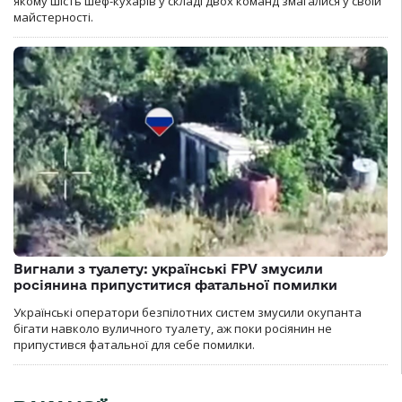
якому шість шеф-кухарів у складі двох команд змагалися у своїй
майстерності.
Вигнали з туалету: українські FPV змусили
росіянина припуститися фатальної помилки
Українські оператори безпілотних систем змусили окупанта
бігати навколо вуличного туалету, аж поки росіянин не
припустився фатальної для себе помилки.