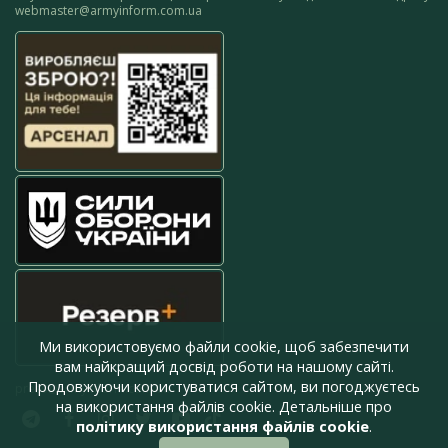
webmaster@armyinform.com.ua
Ми використовуємо файли cookie, щоб забезпечити
вам найкращий досвід роботи на нашому сайті.
Продовжуючи користуватися сайтом, ви погоджуєтесь
press@armyinform.com.ua
на використання файлів cookie. Детальніше про
політику використання файлів cookie
.