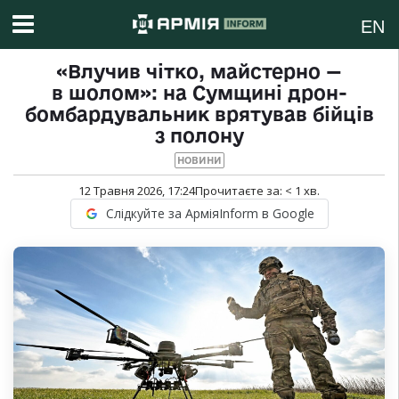
EN
«Влучив чітко, майстерно —
в шолом»: на Сумщині дрон-
бомбардувальник врятував бійців
з полону
НОВИНИ
12 Травня 2026, 17:24
Прочитаєте за:
< 1
хв.
Слідкуйте за АрміяInform в Google