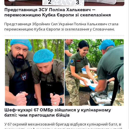
Представниця ЗСУ Поліна Халькевич —
переможницею Кубка Європи зі скелелазіння
Представниця Збройних Сил України Поліна Халькевич стала
переможницею Кубка Європи зі скелелазіння у Словаччині.
Шеф-кухарі 67 ОМБр зійшлися у кулінарному
батлі: чим пригощали бійців
У 67 окремій механізованій бригаді відбувся кулінарний батл, в