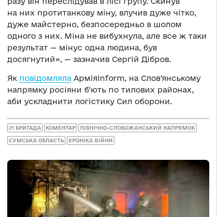
разу він переслідував в лісі групу. Скинув
на них протитанкову міну, влучив дуже чітко,
дуже майстерно, безпосередньо в шолом
одного з них. Міна не вибухнула, але все ж таки
результат — мінус одна людина, був
досягнутий», — зазначив Сергій Дібров.
Як
повідомляла
АрміяInform, на Слов’янському
напрямку росіяни б’ють по тилових районах,
аби ускладнити логістику Сил оборони.
21 БРИГАДА
КОМЕНТАР
ПІВНІЧНО-СЛОБОЖАНСЬКИЙ НАПРЯМОК
СУМСЬКА ОБЛАСТЬ
ХРОНІКА ВІЙНИ