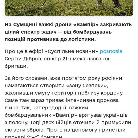
На Сумщині важкі дрони «Вампір» закривають
цілий спектр задач — від бомбардувань
позицій противника до логістики.
Про це в ефірі «Суспільне новини»
розповів
Сергій Дібров, спікер 21-ї механізованої
бригади.
За його словами, вже протягом року росіяни
намагаються створити «зону безпеки»,
захопивши смугу території поблизу кордону.
Саме там зараз триває інтенсивна дронова
війна. Так, напередодні, важкий
бомбардувальник «Вампір» врятував українців
з полону. Тоді двох бійців оточили й примусили
скласти зброю. Проте на допомогу прилетіли
дронарі 21-ої бригади.