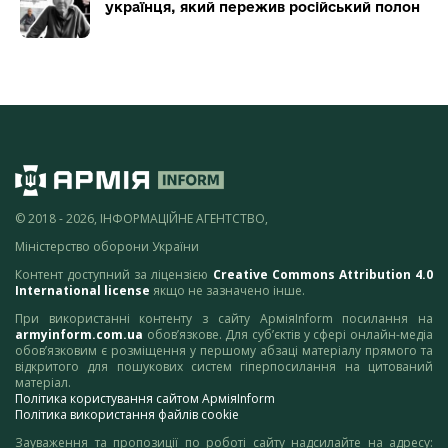
українця, який пережив російський полон
© 2018 - 2026, ІНФОРМАЦІЙНЕ АГЕНТСТВО,
Міністерство оборони України
Контент доступний за ліцензією
Creative Commons Attribution 4.0
International license
якщо не зазначено інше.
При використанні контенту з сайту АрміяInform посилання на
armyinform.com.ua
обов’язкове. Для суб’єктів у сфері онлайн-медіа
обов’язковим є розміщення у першому абзаці матеріалу прямого та
відкритого для пошукових систем гіперпосилання на цитований
матеріал.
Політика користування сайтом АрміяInform
Політика використання файлів cookie
Зауваження та пропозиції по роботі сайту надсилайте на адресу: