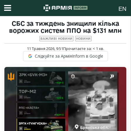
EN
СБС за тиждень знищили кілька
ворожих систем ППО на $131 млн
ВАЖЛИВІ НОВИНИ
НОВИНИ
11 Травня 2026, 9:51
Прочитаєте за:
< 1
хв.
Слідкуйте за АрміяInform в Google