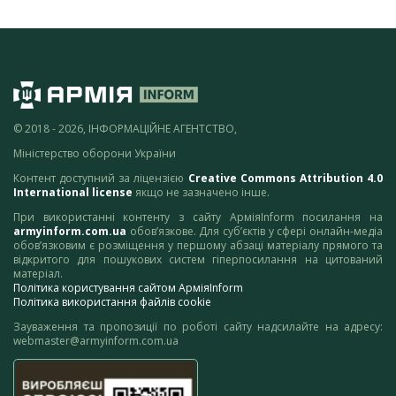
© 2018 - 2026, ІНФОРМАЦІЙНЕ АГЕНТСТВО,
Міністерство оборони України
Контент доступний за ліцензією
Creative Commons Attribution 4.0
International license
якщо не зазначено інше.
При використанні контенту з сайту АрміяInform посилання на
armyinform.com.ua
обов’язкове. Для суб’єктів у сфері онлайн-медіа
обов’язковим є розміщення у першому абзаці матеріалу прямого та
відкритого для пошукових систем гіперпосилання на цитований
матеріал.
Політика користування сайтом АрміяInform
Політика використання файлів cookie
Зауваження та пропозиції по роботі сайту надсилайте на адресу:
webmaster@armyinform.com.ua