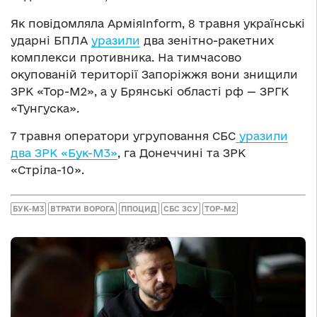
Як повідомляла АрміяInform, 8 травня українські
ударні БПЛА
уразили
два зенітно-ракетних
комплекси противника. На тимчасово
окупованій території Запоріжжя вони знищили
ЗРК «Тор-М2», а у Брянські області рф — ЗРГК
«Тунгуска».
7 травня оператори угруповання СБС
уразили
два ЗРК «Бук-М3»
, га Донеччині та ЗРК
«Стріла-10».
БУК-М3
ВТРАТИ ВОРОГА
ППОЦИД
СБС ЗСУ
ТОР-М2