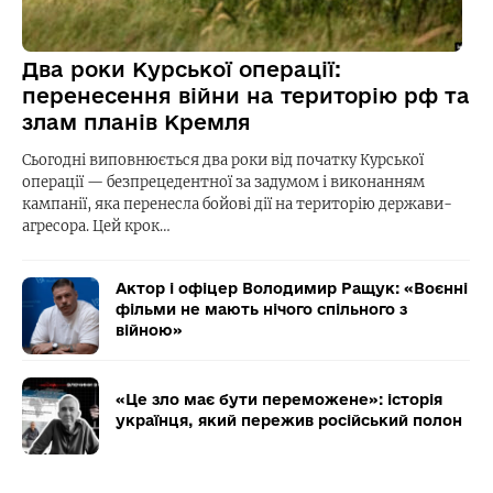
Два роки Курської операції:
перенесення війни на територію рф та
злам планів Кремля
Сьогодні виповнюється два роки від початку Курської
операції — безпрецедентної за задумом і виконанням
кампанії, яка перенесла бойові дії на територію держави-
агресора. Цей крок…
Актор і офіцер Володимир Ращук: «Воєнні
фільми не мають нічого спільного з
війною»
«Це зло має бути переможене»: історія
українця, який пережив російський полон