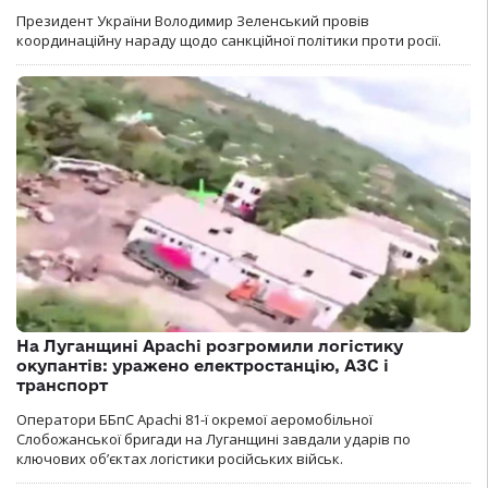
Президент України Володимир Зеленський провів
координаційну нараду щодо санкційної політики проти росії.
На Луганщині Apachi розгромили логістику
окупантів: уражено електростанцію, АЗС і
транспорт
Оператори ББпС Apachi 81-ї окремої аеромобільної
Слобожанської бригади на Луганщині завдали ударів по
ключових об’єктах логістики російських військ.