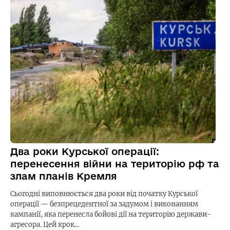
Два роки Курської операції:
перенесення війни на територію рф та
злам планів Кремля
Сьогодні виповнюється два роки від початку Курської
операції — безпрецедентної за задумом і виконанням
кампанії, яка перенесла бойові дії на територію держави-
агресора. Цей крок…