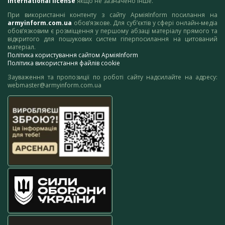
International license
якщо не зазначено інше.
При використанні контенту з сайту АрміяInform посилання на
armyinform.com.ua
обов’язкове. Для суб’єктів у сфері онлайн-медіа
обов’язковим є розміщення у першому абзаці матеріалу прямого та
відкритого для пошукових систем гіперпосилання на цитований
матеріал.
Політика користування сайтом АрміяInform
Політика використання файлів cookie
Зауваження та пропозиції по роботі сайту надсилайте на адресу:
webmaster@armyinform.com.ua