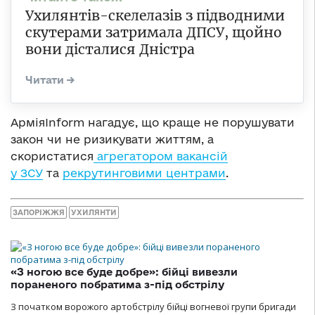
Ухилянтів-скелелазів з підводними
скутерами затримала ДПСУ, щойно
вони дісталися Дністра
АрміяInform нагадує, що краще не порушувати
закон чи не ризикувати життям, а
скористатися
агрегатором вакансій
у ЗСУ
та
рекрутинговими центрами
.
ЗАПОРІЖЖЯ
УХИЛЯНТИ
«З ногою все буде добре»: бійці вивезли
пораненого побратима з-під обстрілу
З початком ворожого артобстрілу бійці вогневої групи бригади