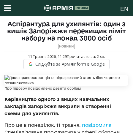
EN
Аспірантура для ухилянтів: один з
вишів Запоріжжя перевищив ліміт
набору на понад 3000 осіб
НОВИНИ
11 Травня 2026, 11:29
Прочитаєте за:
2
хв.
Слідкуйте за АрміяInform в Google
Про підозру повідомлено дев'яти особам
Керівництво одного з вищих навчальних
закладів Запоріжжя викрили в створенні
схеми для ухилянтів.
Про це в понеділок, 11 травня,
повідомила
Спеціалізована прокуратура у сфері оборони