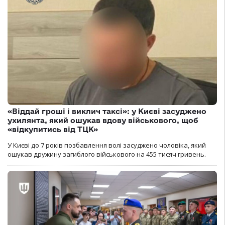
«Віддай гроші і виклич таксі»: у Києві засуджено
ухилянта, який ошукав вдову військового, щоб
«відкупитись від ТЦК»
У Києві до 7 років позбавлення волі засуджено чоловіка, який
ошукав дружину загиблого військового на 455 тисяч гривень.