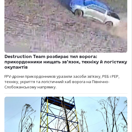
Destruction Team розбирає тил ворога:
прикордонники нищать зв’язок, техніку й логістику
окупантів
FPV-дрони прикордонників уразили засоби зв’язку, РЕБ і РЕР,
техніку, укриття та логістичний хаб ворога на Північно-
Слобожанському напрямку.