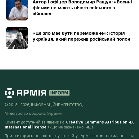
Актор і офіцер Володимир Ращук: «Воєнні
фільми не мають нічого спільного з
війною»
«Це зло має бути переможене»: історія
українця, який пережив російський полон
© 2018 - 2026, ІНФОРМАЦІЙНЕ АГЕНТСТВО,
Міністерство оборони України
Контент доступний за ліцензією
Creative Commons Attribution 4.0
International license
якщо не зазначено інше.
При використанні контенту з сайту АрміяInform посилання на