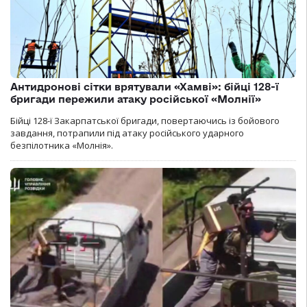
Антидронові сітки врятували «Хамві»: бійці 128-ї
бригади пережили атаку російської «Молнії»
Бійці 128-ї Закарпатської бригади, повертаючись із бойового
завдання, потрапили під атаку російського ударного
безпілотника «Молнія».