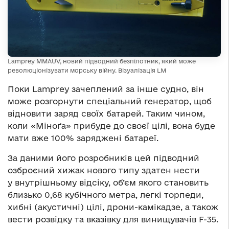
Lamprey MMAUV, новий підводний безпілотник, який може
революціонізувати морську війну. Візуалізація LM
Поки Lamprey зачеплений за інше судно, він
може розгорнути спеціальний генератор, щоб
відновити заряд своїх батарей. Таким чином,
коли «Міноґа» прибуде до своєї цілі, вона буде
мати вже 100% заряджені батареї.
За даними його розробників цей підводний
озброєний хижак нового типу здатен нести
у внутрішньому відсіку, об’єм якого становить
близько 0,68 кубічного метра, легкі торпеди,
хибні (акустичні) цілі, дрони-камікадзе, а також
вести розвідку та вказівку для винищувачів F-35.