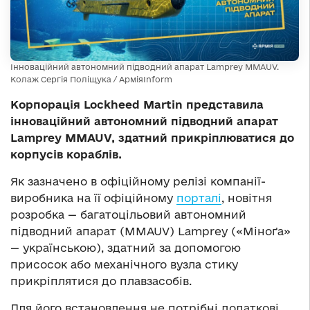
Інноваційний автономний підводний апарат Lamprey MMAUV.
Колаж Сергія Поліщука / АрміяInform
Корпорація Lockheed Martin представила
інноваційний автономний підводний апарат
Lamprey MMAUV, здатний прикріплюватися до
корпусів кораблів.
Як зазначено в офіційному релізі компанії-
виробника на її офіційному
порталі
, новітня
розробка — багатоцільовий автономний
підводний апарат (MMAUV) Lamprey («Міноґа»
— українською), здатний за допомогою
присосок або механічного вузла стику
прикріплятися до плавзасобів.
Для його встановлення не потрібні додаткові