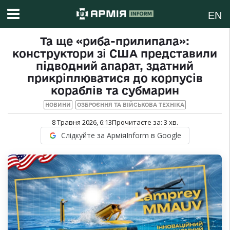
EN
Та ще «риба-прилипала»:
конструктори зі США представили
підводний апарат, здатний
прикріплюватися до корпусів
кораблів та субмарин
НОВИНИ
ОЗБРОЄННЯ ТА ВІЙСЬКОВА ТЕХНІКА
8 Травня 2026, 6:13
Прочитаєте за:
3
хв.
Слідкуйте за АрміяInform в Google