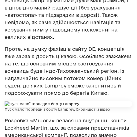
вочевидь Lamprey матиме дуже малі розміри, і
відповідно малий радіус дії (без урахування
«автостопа» та підзарядки в дорозі). Також
невідомо, як саме здійснюється навігація та
керування ним у підводному положенні на
великих відстанях.
Проте, на думку фахівців сайту DE, концепція
вже зараз є досить цікавою. Особливо зважаючи
на те, що основним місцем застосування
вочевидь буде Індо-Тихоокеанський регіон, із
надзвичайно високим потоком комерційних
суден, до яких Lamprey зможе зачепитись й
подорожувати прямо до берегів Китаю.
Пуск малої торпеди з борту Lamprey. Скриншот із відео
Розробка «Міноґи» велася на внутрішні кошти
Lockheed Martin, що, за словами представників
американської компанії, дозволило значно