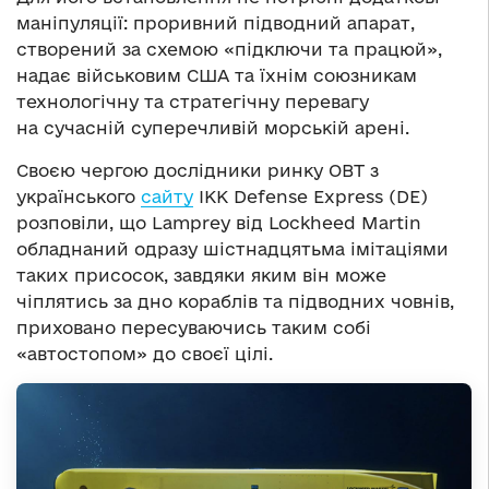
маніпуляції: проривний підводний апарат,
створений за схемою «підключи та працюй»,
надає військовим США та їхнім союзникам
технологічну та стратегічну перевагу
на сучасній суперечливій морській арені.
Своєю чергою дослідники ринку ОВТ з
українського
сайту
ІКК Defense Express (DE)
розповіли, що Lamprey від Lockheed Martin
обладнаний одразу шістнадцятьма імітаціями
таких присосок, завдяки яким він може
чіплятись за дно кораблів та підводних човнів,
приховано пересуваючись таким собі
«автостопом» до своєї цілі.