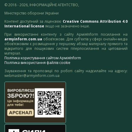
© 2018 - 2026, ІНФОРМАЦІЙНЕ АГЕНТСТВО,
Міністерство оборони України
Контент доступний за ліцензією
Creative Commons Attribution 4.0
International license
якщо не зазначено інше.
При використанні контенту з сайту АрміяInform посилання на
armyinform.com.ua
обов’язкове. Для суб’єктів у сфері онлайн-медіа
обов’язковим є розміщення у першому абзаці матеріалу прямого та
відкритого для пошукових систем гіперпосилання на цитований
матеріал.
Політика користування сайтом АрміяInform
Політика використання файлів cookie
Зауваження та пропозиції по роботі сайту надсилайте на адресу:
webmaster@armyinform.com.ua