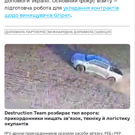
допомоги Україні. Основний фокус візиту —
підготовча робота для
укладання контрактів
щодо винищувачів Gripen
.
ДОПОМОГА ПАРТНЕРІВ
МІЖНАРОДНА ДОПОМОГА
ШВЕЦІЯ
Destruction Team розбирає тил ворога:
прикордонники нищать зв’язок, техніку й логістику
окупантів
FPV-дрони прикордонників уразили засоби зв’язку, РЕБ і РЕР,