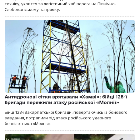
техніку, укриття та логістичний хаб ворога на Північно-
Слобожанському напрямку.
Антидронові сітки врятували «Хамві»: бійці 128-ї
бригади пережили атаку російської «Молнії»
Бійці 128-ї Закарпатської бригади, повертаючись із бойового
завдання, потрапили під атаку російського ударного
безпілотника «Молнія».