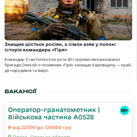
Знищив шістьох росіян, а сімох взяв у полон:
історія командира «Гіря»
Командир 3-ї мотопіхотної роти 43-ї окремої механізованої
бригади Олексій із позивним «Гіря» захищає Харківщину — край,
де народився та виріс.
ВАКАНСІЇ
Оператор-гранатометник |
Військова частина А0528
від 22000 до 120000 грн
Одеса, Одеська область