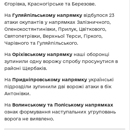
Єгорівка, Красногірське та Березове.
На
Гуляйпільському напрямку
відбулося 23
атаки окупантів у напрямках Залізничного,
Оленокостянтинівки, Прилук, Цвіткового,
Святопетрівки, Верхньої Терси, Гіркого,
Чарівного та Гуляйпільського.
На
Оріхівському напрямку
наші оборонці
зупинили одну ворожу спробу просунутися в
районі Щербаків.
На
Придніпровському напрямку
українські
підрозділи зупинили дві ворожі атаки в бік
Антонівки.
На
Волинському та Поліському напрямках
ознак формування наступальних угруповань
ворога не виявлено.