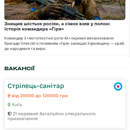
Знищив шістьох росіян, а сімох взяв у полон:
історія командира «Гіря»
Командир 3-ї мотопіхотної роти 43-ї окремої механізованої
бригади Олексій із позивним «Гіря» захищає Харківщину — край,
де народився та виріс.
ВАКАНСІЇ
Стрілець-санітар
від 20000 до 120000 грн
Київ
21 окремий батальйон спеціального
призначення