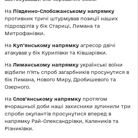
На
Південно-Слобожанському напрямку
противник тричі штурмував позиції наших
підрозділів у бік Стариці, Лимана та
Митрофанівки.
На
Куп’янському напрямку
агресор двічі
атакував у бік Курилівки та Ківшарівки.
На
Лиманському напрямку
українські воїни
відбили п’ять спроб загарбників просунутися в
бік Лимана, Нового Миру, Дробишевого та
Озерного.
На
Слов’янському напрямку
протягом
вчорашньої доби наші захисники зупинили три
спроби окупантів просунутися вперед в
напрямку Рай-Олександрівки, Калеників та
Різниківки.