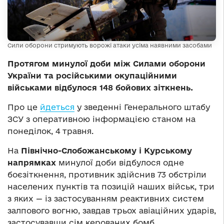
Сили оборони стримують ворожі атаки усіма наявними засобами
Протягом минулої доби між Силами оборони
України та російськими окупаційними
військами відбулося 148 бойових зіткнень.
Про це
йдеться
у зведенні Генерального штабу
ЗСУ з оперативною інформацією станом на
понеділок, 4 травня.
На
Північно-Слобожанському і Курському
напрямках
минулої доби відбулося одне
боєзіткнення, противник здійснив 73 обстріли
населених пунктів та позицій наших військ, три
з яких — із застосуванням реактивних систем
залпового вогню, завдав трьох авіаційних ударів,
застосувавши сім керованих бомб.