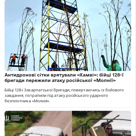
Антидронові сітки врятували «Хамві»: бійці 128-ї
бригади пережили атаку російської «Молнії»
Бійці 128-ї Закарпатської бригади, повертаючись із бойового
завдання, потрапили під атаку російського ударного
безпілотника «Молнія».