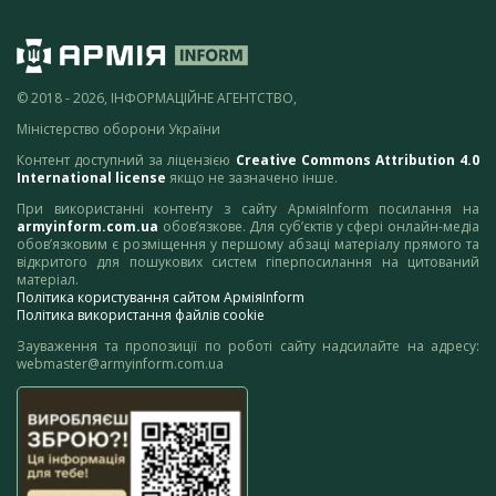
© 2018 - 2026, ІНФОРМАЦІЙНЕ АГЕНТСТВО,
Міністерство оборони України
Контент доступний за ліцензією
Creative Commons Attribution 4.0
International license
якщо не зазначено інше.
При використанні контенту з сайту АрміяInform посилання на
armyinform.com.ua
обов’язкове. Для суб’єктів у сфері онлайн-медіа
обов’язковим є розміщення у першому абзаці матеріалу прямого та
відкритого для пошукових систем гіперпосилання на цитований
матеріал.
Політика користування сайтом АрміяInform
Політика використання файлів cookie
Зауваження та пропозиції по роботі сайту надсилайте на адресу:
webmaster@armyinform.com.ua