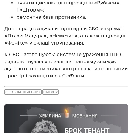
пункти дислокації підрозділів «Рубікон»
і «Шторм»;
ремонтна база противника.
До операції залучали підрозділи СБС, зокрема
«Птахи Мадяра», «Немезис», а також підрозділ
«Фенікс» у складі угруповання.
У СБС наголошують: системне ураження ППО,
радарів і вузлів управління напряму знижує
здатність противника контролювати повітряний
простір і захищати свої об’єкти.
ЗРГК «ПАНЦИРЬ-С1»
СБС ЗСУ