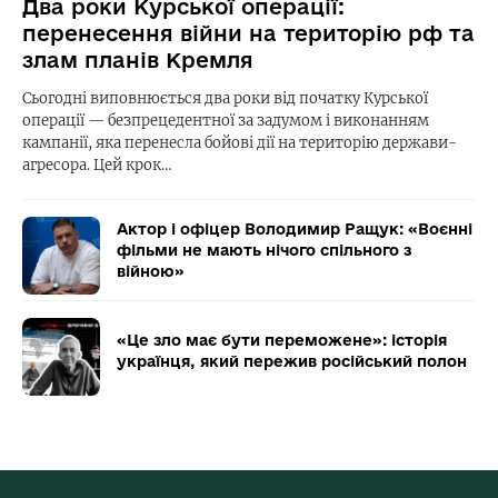
Два роки Курської операції:
перенесення війни на територію рф та
злам планів Кремля
Сьогодні виповнюється два роки від початку Курської
операції — безпрецедентної за задумом і виконанням
кампанії, яка перенесла бойові дії на територію держави-
агресора. Цей крок…
Актор і офіцер Володимир Ращук: «Воєнні
фільми не мають нічого спільного з
війною»
«Це зло має бути переможене»: історія
українця, який пережив російський полон