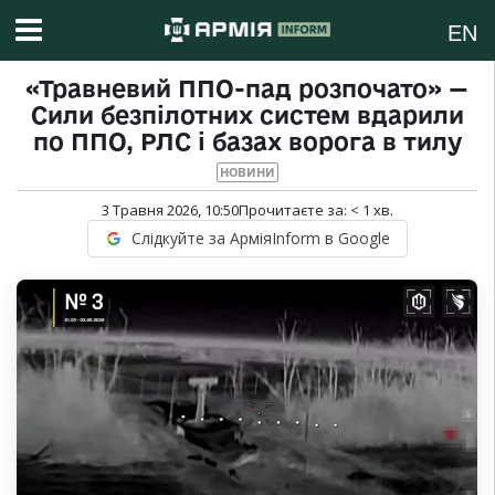
EN
«Травневий ППО-пад розпочато» —
Сили безпілотних систем вдарили
по ППО, РЛС і базах ворога в тилу
НОВИНИ
3 Травня 2026, 10:50
Прочитаєте за:
< 1
хв.
Слідкуйте за АрміяInform в Google