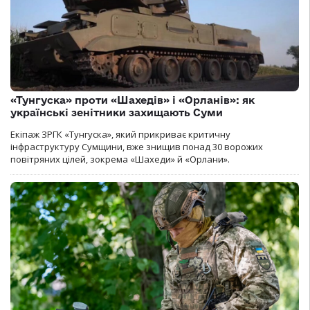
«Тунгуска» проти «Шахедів» і «Орланів»: як
українські зенітники захищають Суми
Екіпаж ЗРГК «Тунгуска», який прикриває критичну
інфраструктуру Сумщини, вже знищив понад 30 ворожих
повітряних цілей, зокрема «Шахеди» й «Орлани».