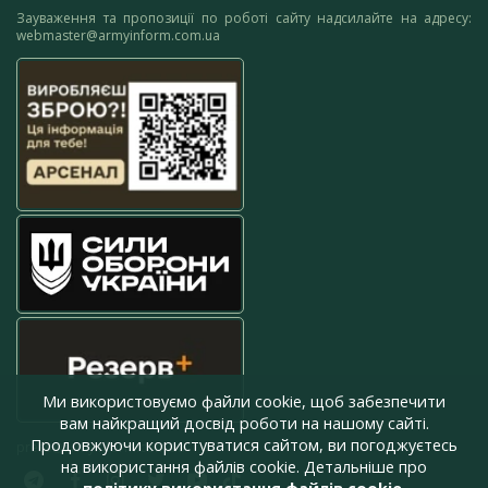
Зауваження та пропозиції по роботі сайту надсилайте на адресу:
webmaster@armyinform.com.ua
Ми використовуємо файли cookie, щоб забезпечити
вам найкращий досвід роботи на нашому сайті.
Продовжуючи користуватися сайтом, ви погоджуєтесь
press@armyinform.com.ua
на використання файлів cookie. Детальніше про