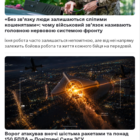
«Без зв’язку люди залишаються сліпими
кошенятами»: чому військовий зв’язок називають
головною нервовою системою фронту
Їхня робота часто залишається непомітною, але від неї напряму
залежить бойова робота та життя кожного бійця на передовій.
Ворог атакував вночі шістьма ракетами та понад
150 БПЛА — Повітряні Сили ЗСУ