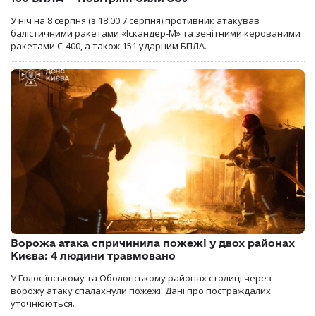
У ніч на 8 серпня (з 18:00 7 серпня) противник атакував
балістичними ракетами «Іскандер-М» та зенітними керованими
ракетами С-400, а також 151 ударним БПЛА.
Ворожа атака спричинила пожежі у двох районах
Києва: 4 людини травмовано
У Голосіївському та Оболонському районах столиці через
ворожу атаку спалахнули пожежі. Дані про постраждалих
уточнюються.