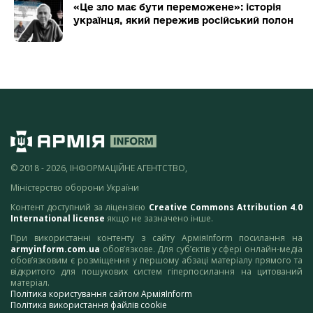
«Це зло має бути переможене»: історія
українця, який пережив російський полон
© 2018 - 2026, ІНФОРМАЦІЙНЕ АГЕНТСТВО,
Міністерство оборони України
Контент доступний за ліцензією
Creative Commons Attribution 4.0
International license
якщо не зазначено інше.
При використанні контенту з сайту АрміяInform посилання на
armyinform.com.ua
обов’язкове. Для суб’єктів у сфері онлайн-медіа
обов’язковим є розміщення у першому абзаці матеріалу прямого та
відкритого для пошукових систем гіперпосилання на цитований
матеріал.
Політика користування сайтом АрміяInform
Політика використання файлів cookie