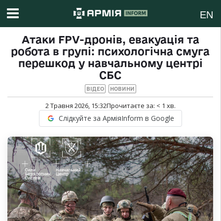
EN
Атаки FPV-дронів, евакуація та
робота в групі: психологічна смуга
перешкод у навчальному центрі
СБС
ВІДЕО
НОВИНИ
2 Травня 2026, 15:32
Прочитаєте за:
< 1
хв.
Слідкуйте за АрміяInform в Google