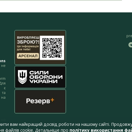
pr
ons
не
orm
Для
м є
 та
 на
 на
чити вам найкращий досвід роботи на нашому сайті. Продовжу
я файлів cookie. Детальніше про
політику використання фай