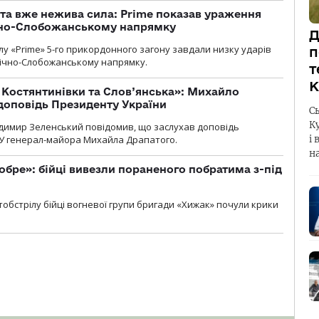
 та вже нежива сила: Prime показав ураження
ічно-Слобожанському напрямку
Д
у «Prime» 5-го прикордонного загону завдали низку ударів
п
нічно-Слобожанському напрямку.
т
К
т Костянтинівки та Слов’янська»: Михайло
доповідь Президенту України
С
К
димир Зеленський повідомив, що заслухав доповідь
і 
У генерал-майора Михайла Драпатого.
н
обре»: бійці вивезли пораненого побратима з-під
обстрілу бійці вогневої групи бригади «Хижак» почули крики