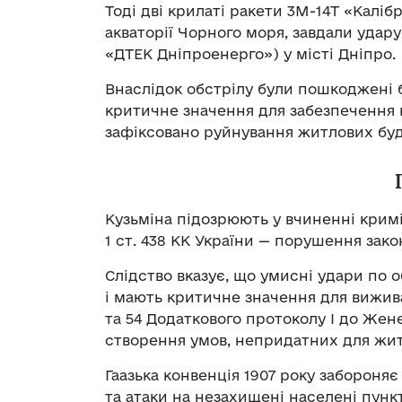
Тоді дві крилаті ракети 3М-14Т «Калі
акваторії Чорного моря, завдали удар
«ДТЕК Дніпроенерго») у місті Дніпро.
Внаслідок обстрілу були пошкоджені бу
критичне значення для забезпечення 
зафіксовано руйнування житлових буди
Кузьміна підозрюють у вчиненні крим
1 ст. 438 КК України — порушення закон
Слідство вказує, що умисні удари по о
і мають критичне значення для вижив
та 54 Додаткового протоколу I до Жен
створення умов, непридатних для житт
Гаазька конвенція 1907 року забороня
та атаки на незахищені населені пунк