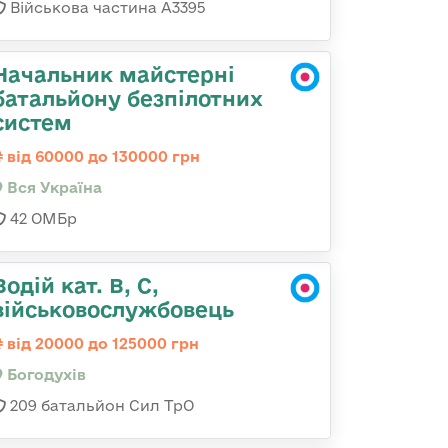
Військова частина А3395
Начальник майстерні
батальйону безпілотних
систем
від 60000 до 130000 грн
Вся Україна
42 ОМБр
Водій кат. В, С,
військовослужбовець
від 20000 до 125000 грн
Богодухів
209 батальйон Сил ТрО