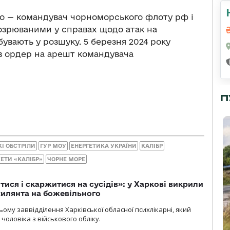
о — командувач чорноморського флоту рф і
озрюваними у справах щодо атак на
увають у розшуку. 5 березня 2024 року
 ордер на арешт командувача
П
І ОБСТРІЛИ
ГУР МОУ
ЕНЕРГЕТИКА УКРАЇНИ
КАЛІБР
ЕТИ «КАЛІБР»
ЧОРНЕ МОРЕ
тися і скаржитися на сусідів»: у Харкові викрили
ухилянта на божевільного
ому заввідділення Харківської обласної психлікарні, який
чоловіка з військового обліку.