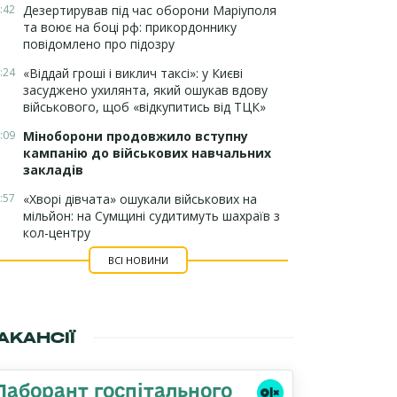
:42
Дезертирував під час оборони Маріуполя
та воює на боці рф: прикордоннику
повідомлено про підозру
:24
«Віддай гроші і виклич таксі»: у Києві
засуджено ухилянта, який ошукав вдову
військового, щоб «відкупитись від ТЦК»
:09
Міноборони продовжило вступну
кампанію до військових навчальних
закладів
:57
«Хворі дівчата» ошукали військових на
мільйон: на Сумщині судитимуть шахраїв з
кол-центру
ВСІ НОВИНИ
АКАНСІЇ
Лаборант госпітального