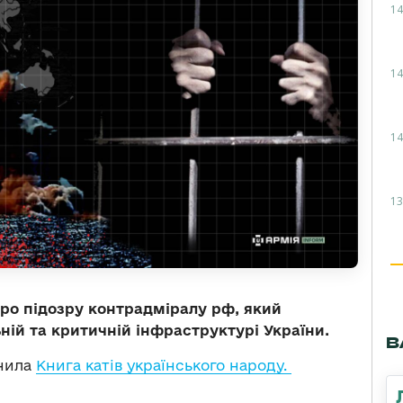
14
14
14
13
про підозру контрадміралу рф, який
ній та критичній інфраструктурі України.
В
днила
Книга катів українського народу.