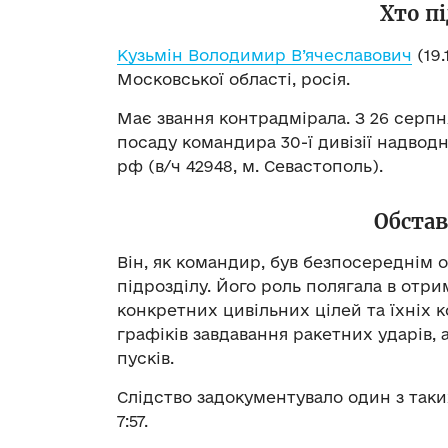
Хто п
Кузьмін Володимир В’ячеславович
(19.
Московської області, росія.
Має звання контрадмірала. З 26 серпн
посаду командира 30-ї дивізії надво
рф (в/ч 42948, м. Севастополь).
Обста
Він, як командир, був безпосереднім 
підрозділу. Його роль полягала в отр
конкретних цивільних цілей та їхніх к
графіків завдавання ракетних ударів, 
пусків.
Слідство задокументувало один з таких
7:57.