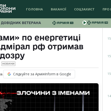
ГОЛОВНА
ВАКАНСІЇ
СОЦЗАХИСТ
ПРО 
ДОВІДНИК ВЕТЕРАНА
ами» по енергетиці
15
адмірал рф отримав
ідозру
15
НОВИНИ
15
Слідкуйте за АрміяInform в Google
хв.
14