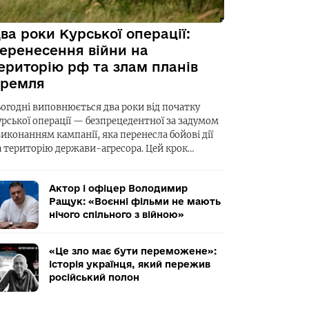
ва роки Курської операції:
еренесення війни на
ериторію рф та злам планів
ремля
ьогодні виповнюється два роки від початку
урської операції — безпрецедентної за задумом
виконанням кампанії, яка перенесла бойові дії
а територію держави-агресора. Цей крок…
Актор і офіцер Володимир
Ращук: «Воєнні фільми не мають
нічого спільного з війною»
«Це зло має бути переможене»:
історія українця, який пережив
російський полон