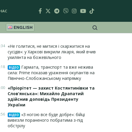
НАС
ENGLISH
:34
«Не голитися, не митися і скаржитися на
сусідів»: у Харкові викрили лікаря, який вчив
ухилянта на божевільного
:18
Гармата, транспорт та вже нежива
ВІДЕО
сила: Prime показав ураження окупантів на
Північно-Слобожанському напрямку
:00
«Пріорітет — захист Костянтинівки та
Слов’янська»: Михайло Драпатий
здійснив доповідь Президенту
України
:56
«З ногою все буде добре»: бійці
ВІДЕО
вивезли пораненого побратима з-під
обстрілу