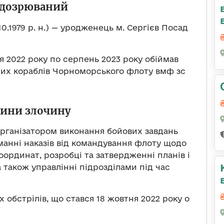
ідозрюваний
10.1979 р. н.) — уродженець м. Сергієв Посад
я 2022 року по серпень 2023 року обіймав
дних кораблів Чорноморського флоту вмф зс
вини злочину
організатором виконання бойових завдань
иманні наказів від командування флоту щодо
оординат, розробці та затвердженні планів і
а також управлінні підрозділами під час
 обстрілів, що стався 18 жовтня 2022 року о