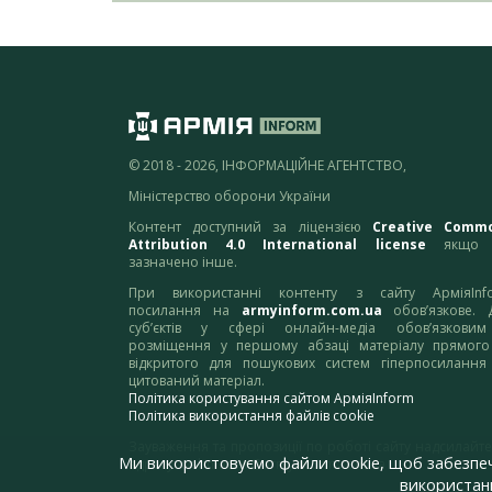
© 2018 - 2026, ІНФОРМАЦІЙНЕ АГЕНТСТВО,
Міністерство оборони України
Контент доступний за ліцензією
Creative Comm
Attribution 4.0 International license
якщо 
зазначено інше.
При використанні контенту з сайту АрміяInf
посилання на
armyinform.com.ua
обов’язкове. 
суб’єктів у сфері онлайн-медіа обов’язкови
розміщення у першому абзаці матеріалу прямого
відкритого для пошукових систем гіперпосилання
цитований матеріал.
Політика користування сайтом АрміяInform
Політика використання файлів cookie
Зауваження та пропозиції по роботі сайту надсилайте
Ми використовуємо файли cookie, щоб забезпе
адресу:
webmaster@armyinform.com.ua
використанн