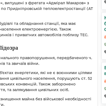
бр», випущені з фрегата «Адмірал Макаров» з
у по Придніпровській теплоелектростанції (АТ
дівлі та обладнання станції, яка має
населення електроенергією. Також
нків і приватних автомобілів поблизу ТЕС.
Підозра
інального правопорушення, передбаченого ч.
ів та звичаїв війни.
б’єктах енергетики, які не є воєнними цілями
ання цивільного населення, порушують ст. 52
евських конвенцій. Також заборонено
я, та залякування цивільних осіб.
є знищення майна без військової необхідності
ти.