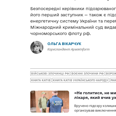
Безпосередні керівники підозрюваног
його перший заступник — також є під
енергетичну систему України та переб
Міжнародний кримінальний суд видав
чорноморського флоту рф.
ОЛЬГА ВІКАРЧУК
Кореспондент АрміяInform
ВІЙСЬКОВІ ЗЛОЧИНЦІ РФ
ВОЄННІ ЗЛОЧИНИ РФ
ВОРОЖ
КНИГА КАТІВ
КНИГА КАТІВ УКРАЇНСЬКОГО НАРОДУ
РАК
«Не голитися, не ми
лікаря, який вчив 
Вручено підозру колишнь
організував виключення 