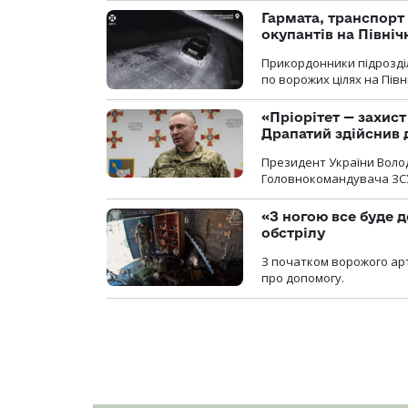
Гармата, транспорт
окупантів на Півн
Прикордонники підрозділ
по ворожих цілях на Пів
«Пріорітет — захис
Драпатий здійснив 
Президент України Воло
Головнокомандувача ЗС
«З ногою все буде д
обстрілу
З початком ворожого арт
про допомогу.