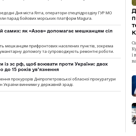
Д
ередодні Дня міста Ялта, оператори спецпідрозділу ГУР МО
п
вели парад бойових морських платформ Magura.
т
й самих: як «Азов» допомагає мешканцям сіл
К
С
ють мешканцям прифронтових населених пунктів, зокрема
К
гуманітарну допомогу та супроводжують ремонтні роботи.
і 
н
 із зс рф, щоб воювати проти України: двох
 до 15 років ув’язнення
чення прокурорів Дніпропетровської обласної прокуратури
н України винними у державній зраді.