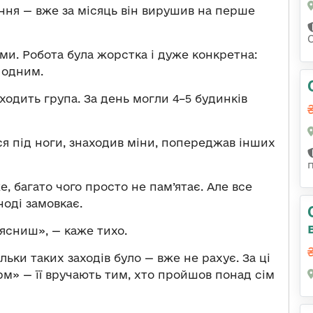
ення — вже за місяць він вирушив на перше
ми. Робота була жорстка і дуже конкретна:
 одним.
аходить група. За день могли 4–5 будинків
 під ноги, знаходив міни, попереджав інших
, багато чого просто не пам’ятає. Але все
ноді замовкає.
оясниш», — каже тихо.
ільки таких заходів було — вже не рахує. За ці
рм» — її вручають тим, хто пройшов понад сім