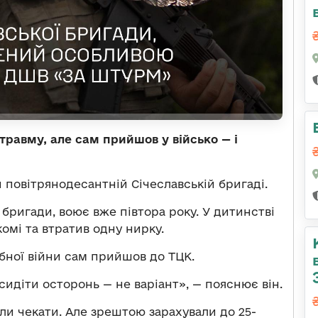
травму, але сам прийшов у військо — і
 повітрянодесантній Січеславській бригаді.
бригади, воює вже півтора року. У дитинстві
комі та втратив одну нирку.
бної війни сам прийшов до ТЦК.
 сидіти осторонь — не варіант», — пояснює він.
али чекати. Але зрештою зарахували до 25-