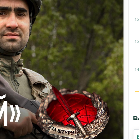
15
15
14
В