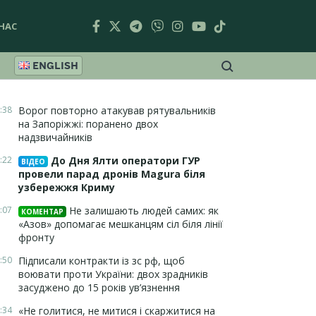
НАС
ENGLISH
:38
Ворог повторно атакував рятувальників
на Запоріжжі: поранено двох
надзвичайників
:22
До Дня Ялти оператори ГУР
ВІДЕО
провели парад дронів Magura біля
узбережжя Криму
:07
Не залишають людей самих: як
КОМЕНТАР
«Азов» допомагає мешканцям сіл біля лінії
фронту
:50
Підписали контракти із зс рф, щоб
воювати проти України: двох зрадників
засуджено до 15 років ув’язнення
:34
«Не голитися, не митися і скаржитися на