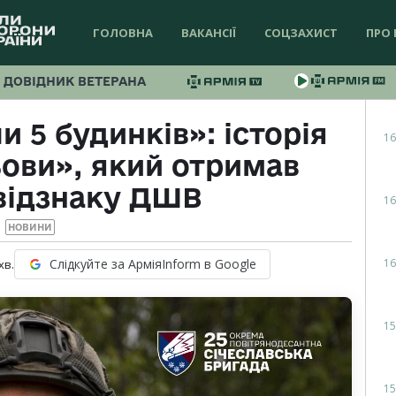
ГОЛОВНА
ВАКАНСІЇ
СОЦЗАХИСТ
ПРО 
ДОВІДНИК ВЕТЕРАНА
 5 будинків»: історія
16
ови», який отримав
відзнаку ДШВ
16
НОВИНИ
16
Слідкуйте за АрміяInform в Google
хв.
15
15