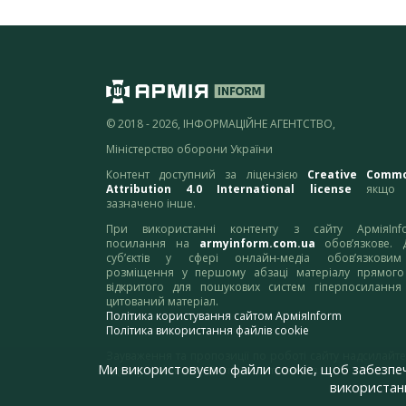
© 2018 - 2026, ІНФОРМАЦІЙНЕ АГЕНТСТВО,
Міністерство оборони України
Контент доступний за ліцензією
Creative Comm
Attribution 4.0 International license
якщо 
зазначено інше.
При використанні контенту з сайту АрміяInf
посилання на
armyinform.com.ua
обов’язкове. 
суб’єктів у сфері онлайн-медіа обов’язкови
розміщення у першому абзаці матеріалу прямого
відкритого для пошукових систем гіперпосилання
цитований матеріал.
Політика користування сайтом АрміяInform
Політика використання файлів cookie
Зауваження та пропозиції по роботі сайту надсилайте
Ми використовуємо файли cookie, щоб забезпе
адресу:
webmaster@armyinform.com.ua
використанн