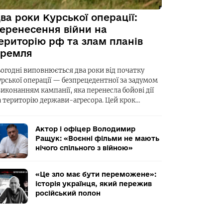
ва роки Курської операції:
еренесення війни на
ериторію рф та злам планів
ремля
ьогодні виповнюється два роки від початку
урської операції — безпрецедентної за задумом
виконанням кампанії, яка перенесла бойові дії
а територію держави-агресора. Цей крок…
Актор і офіцер Володимир
Ращук: «Воєнні фільми не мають
нічого спільного з війною»
«Це зло має бути переможене»:
історія українця, який пережив
російський полон