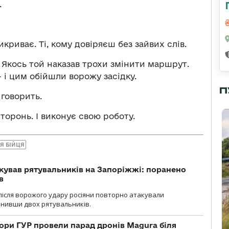
.
рикриває. Ті, кому довіряєш без зайвих слів.
 Якось той наказав трохи змінити маршрут.
 і цим обійшли ворожу засідку.
П
 говорить.
торонь. І виконує свою роботу.
ІЯ БІЙЦЯ
кував рятувальників на Запоріжжі: поранено
в
і після ворожого удару росіяни повторно атакували
анивши двох рятувальників.
ори ГУР провели парад дронів Magura біля