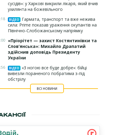
сусідів»: у Харкові викрили лікаря, який вчив
ухилянта на божевільного
:18
Гармата, транспорт та вже нежива
ВІДЕО
сила: Prime показав ураження окупантів на
Північно-Слобожанському напрямку
:00
«Пріорітет — захист Костянтинівки та
Слов’янська»: Михайло Драпатий
здійснив доповідь Президенту
України
:56
«З ногою все буде добре»: бійці
ВІДЕО
вивезли пораненого побратима з-під
обстрілу
ВСІ НОВИНИ
АКАНСІЇ
Водій,