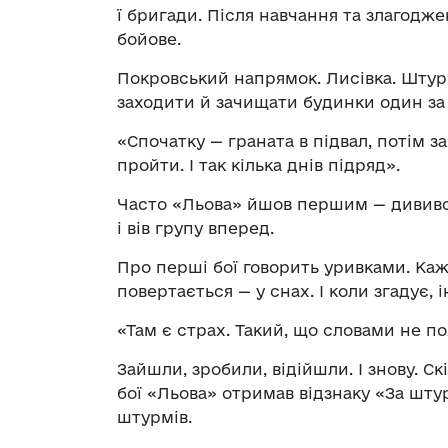
ї бригади. Після навчання та злагодж
бойове.
Покровський напрямок. Лисівка. Штур
заходити й зачищати будинки один за
«Спочатку — граната в підвал, потім з
пройти. І так кілька днів підряд».
Часто «Льова» йшов першим — дивився
і вів групу вперед.
Про перші бої говорить уривками. Каже
повертається — у снах. І коли згадує, і
«Там є страх. Такий, що словами не п
Зайшли, зробили, відійшли. І знову. Ск
бої «Льова» отримав відзнаку «За шту
штурмів.