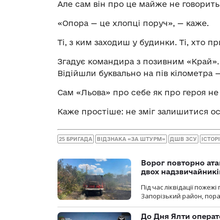
Але сам він про це майже не говорить
«Опора — це хлопці поруч», — каже.
Ті, з ким заходиш у будинки. Ті, хто п
Згадує командира з позивним «Край».
Відійшли буквально на пів кілометра —
Сам «Льова» про себе як про героя не
Каже простіше: не зміг залишитися ос
25 БРИГАДА
ВІДЗНАКА «ЗА ШТУРМ»
ДШВ ЗСУ
ІСТОР
Ворог повторно ата
двох надзвичайникі
Під час ліквідації пожеж
Запорізький район, пор
До Дня Ялти операт