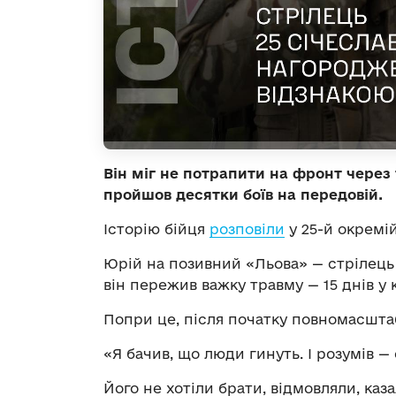
Він міг не потрапити на фронт через 
пройшов десятки боїв на передовій.
Історію бійця
розповіли
у 25-й окремій
Юрій на позивний «Льова» — стрілець 
він пережив важку травму — 15 днів у 
Попри це, після початку повномасшта
«Я бачив, що люди гинуть. І розумів —
Його не хотіли брати, відмовляли, каз