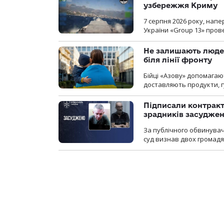
узбережжя Криму
7 серпня 2026 року, нап
України «Group 13» про
Не залишають люде
біля лінії фронту
Бійці «Азову» допомага
доставляють продукти, 
Підписали контракти
зрадників засуджено
За публічного обвинува
суд визнав двох громадя