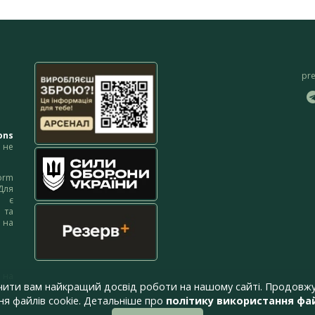
pr
ons
не
orm
Для
м є
 та
 на
 на
чити вам найкращий досвід роботи на нашому сайті. Продовжу
я файлів cookie. Детальніше про
політику використання фай