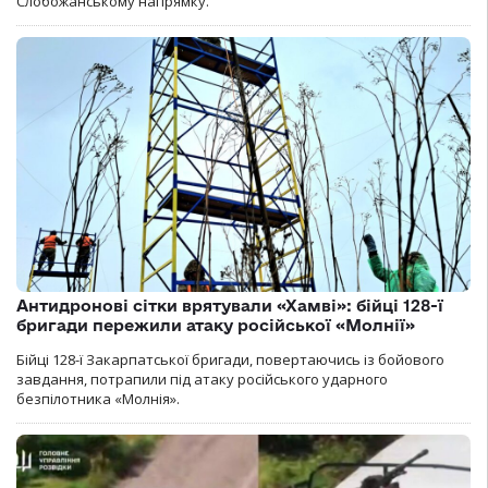
Слобожанському напрямку.
Антидронові сітки врятували «Хамві»: бійці 128-ї
бригади пережили атаку російської «Молнії»
Бійці 128-ї Закарпатської бригади, повертаючись із бойового
завдання, потрапили під атаку російського ударного
безпілотника «Молнія».