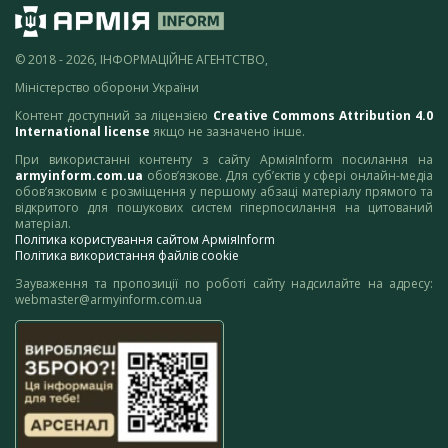
© 2018 - 2026, ІНФОРМАЦІЙНЕ АГЕНТСТВО,
Міністерство оборони України
Контент доступний за ліцензією
Creative Commons Attribution 4.0
International license
якщо не зазначено інше.
При використанні контенту з сайту АрміяInform посилання на
armyinform.com.ua
обов’язкове. Для суб’єктів у сфері онлайн-медіа
обов’язковим є розміщення у першому абзаці матеріалу прямого та
відкритого для пошукових систем гіперпосилання на цитований
матеріал.
Політика користування сайтом АрміяInform
Політика використання файлів cookie
Зауваження та пропозиції по роботі сайту надсилайте на адресу:
webmaster@armyinform.com.ua