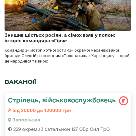
Знищив шістьох росіян, а сімох взяв у полон:
історія командира «Гіря»
Командир 3-ї мотопіхотної роти 43-ї окремої механізованої
бригади Олексій із позивним «Гіря» захищає Харківщину — край,
де народився та виріс.
ВАКАНСІЇ
Стрілець, військовослужбовець
від 20000 до 120000 грн
Запоріжжя
229 окремий батальйон 127 ОБр Сил ТрО