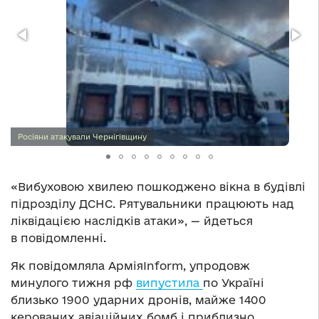
Росіяни атакували Чернігівщину
«Вибуховою хвилею пошкоджено вікна в будівлі
підрозділу ДСНС. Рятувальники працюють над
ліквідацією наслідків атаки», — йдеться
в повідомленні.
Як повідомляла АрміяInform, упродовж
минулого тижня рф
випустила
по Україні
близько 1900 ударних дронів, майже 1400
керованих авіаційних бомб і приблизно