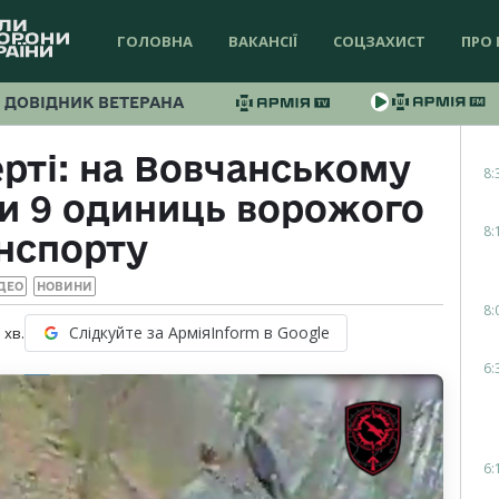
ГОЛОВНА
ВАКАНСІЇ
СОЦЗАХИСТ
ПРО 
ДОВІДНИК ВЕТЕРАНА
рті: на Вовчанському
8:
и 9 одиниць ворожого
8:
нспорту
ДЕО
НОВИНИ
8:
Слідкуйте за АрміяInform в Google
1
хв.
6:
6: