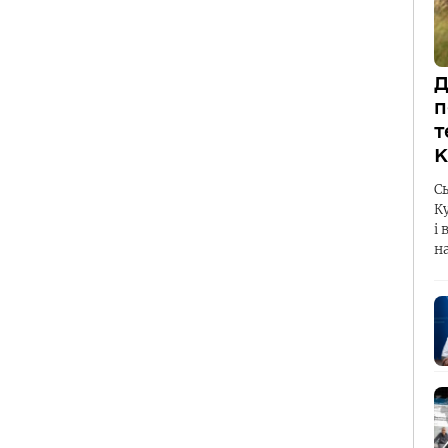
Д
п
т
К
С
К
і 
н