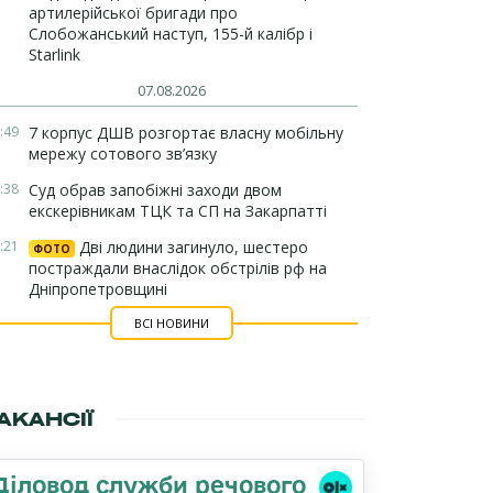
артилерійської бригади про
Слобожанський наступ, 155-й калібр і
Starlink
07.08.2026
:49
7 корпус ДШВ розгортає власну мобільну
мережу сотового зв’язку
:38
Суд обрав запобіжні заходи двом
екскерівникам ТЦК та СП на Закарпатті
:21
Дві людини загинуло, шестеро
ФОТО
постраждали внаслідок обстрілів рф на
Дніпропетровщині
ВСІ НОВИНИ
АКАНСІЇ
Діловод служби речового