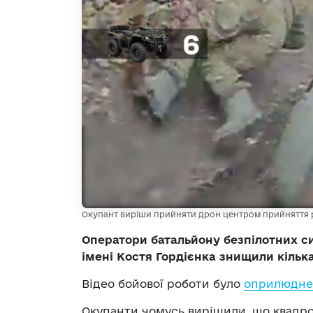
Окупант виріши прийняти дрон центром прийняття ріш
Оператори батальйону безпілотних с
імені Костя Гордієнка знищили кільк
Відео бойової роботи було
оприлюднен
Окупанти чомусь вирішили, що квадро