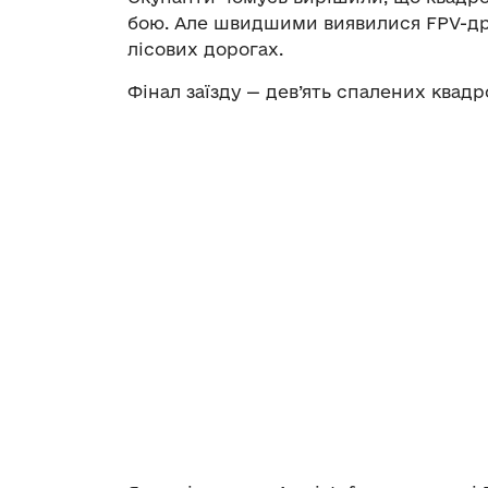
бою. Але швидшими виявилися FPV-дро
лісових дорогах.
Фінал заїзду — дев’ять спалених квадро