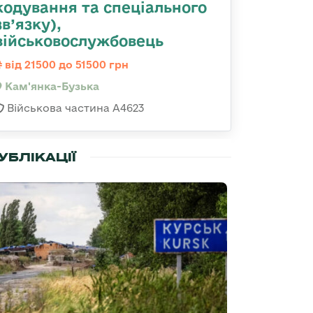
кодування та спеціального
зв’язку),
військовослужбовець
від 21500 до 51500 грн
Кам'янка-Бузька
Військова частина А4623
УБЛІКАЦІЇ