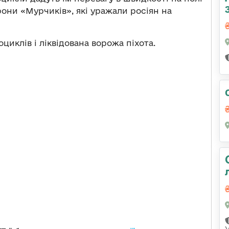
ни «Мурчиків», які уражали росіян на
циклів і ліквідована ворожа піхота.