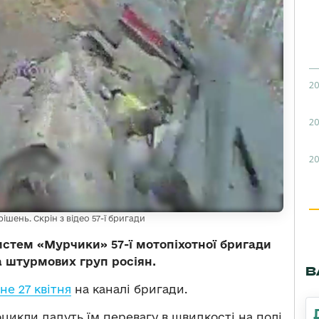
20
20
20
ень. Скрін з відео 57-ї бригади
истем «Мурчики» 57-ї мотопіхотної бригади
а штурмових груп росіян.
В
е 27 квітня
на каналі бригади.
цикли дадуть їм перевагу в швидкості на полі