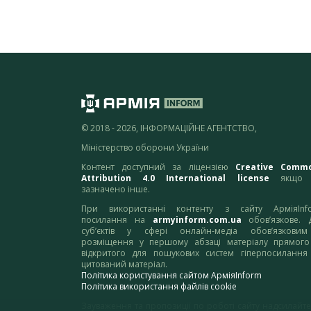
© 2018 - 2026, ІНФОРМАЦІЙНЕ АГЕНТСТВО,
Міністерство оборони України
Контент доступний за ліцензією
Creative Comm
Attribution 4.0 International license
якщо 
зазначено інше.
При використанні контенту з сайту АрміяInf
посилання на
armyinform.com.ua
обов’язкове. 
суб’єктів у сфері онлайн-медіа обов’язкови
розміщення у першому абзаці матеріалу прямого
відкритого для пошукових систем гіперпосилання
цитований матеріал.
Політика користування сайтом АрміяInform
Політика використання файлів cookie
Зауваження та пропозиції по роботі сайту надсилайте