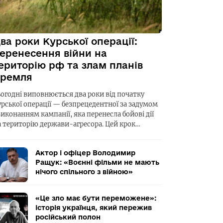
ва роки Курської операції:
еренесення війни на
ериторію рф та злам планів
ремля
ьогодні виповнюється два роки від початку
урської операції — безпрецедентної за задумом
виконанням кампанії, яка перенесла бойові дії
а територію держави-агресора. Цей крок…
Актор і офіцер Володимир
Ращук: «Воєнні фільми не мають
нічого спільного з війною»
«Це зло має бути переможене»:
історія українця, який пережив
російський полон