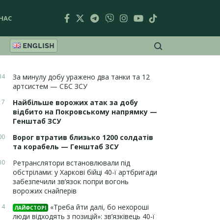
НАС
ENGLISH
34
За минулу добу уражено два танки та 12
артсистем — СБС ЗСУ
17
Найбільше ворожих атак за добу
відбито на Покровському напрямку —
Генштаб ЗСУ
00
Ворог втратив близько 1200 солдатів
та корабель — Генштаб ЗСУ
30
Ретранслятори встановлювали під
обстрілами: у Харкові бійці 40-ї артбригади
забезпечили зв’язок попри вогонь
ворожих снайперів
14
«Треба йти далі, бо нехороші
ЛАЙФСТОРІ
люди відходять з позицій»: зв’язківець 40-ї