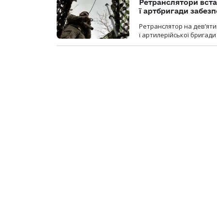
Ретранслятори вста
ї артбригади забез
Ретранслятор на дев’ятип
ї артилерійської бригад