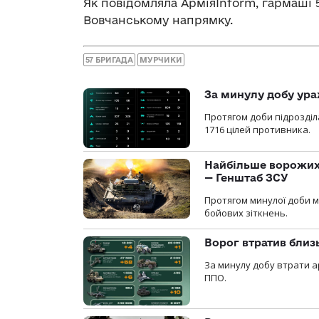
Як повідомляла АрміяInform, гармаші 
Вовчанському напрямку.
57 БРИГАДА
МУРЧИКИ
За минулу добу ура
Протягом доби підрозді
1716 цілей противника.
Найбільше ворожих 
— Генштаб ЗСУ
Протягом минулої доби м
бойових зіткнень.
Ворог втратив близ
За минулу добу втрати ар
ППО.