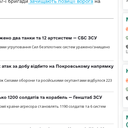
57-ї бригади
зачищають позиції ворога
на
жено два танки та 12 артсистем — СБС ЗСУ
лами угруповання Сил безпілотних систем уражено/знищено
атак за добу відбито на Покровському напрямку
іж Силами оборони та російськими окупантами відбулося 223
ько 1200 солдатів та корабель — Генштаб ЗСУ
мії країни-агресора становлять 1190 солдатів та 6 систем