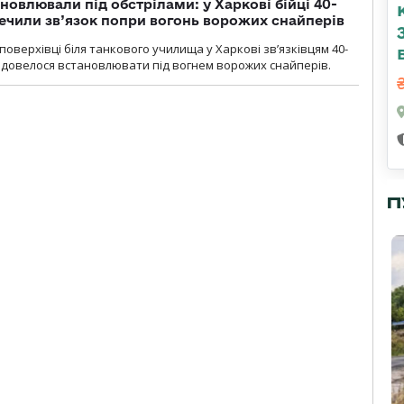
новлювали під обстрілами: у Харкові бійці 40-
печили зв’язок попри вогонь ворожих снайперів
оверхівці біля танкового училища у Харкові зв’язківцям 40-
и довелося встановлювати під вогнем ворожих снайперів.
П