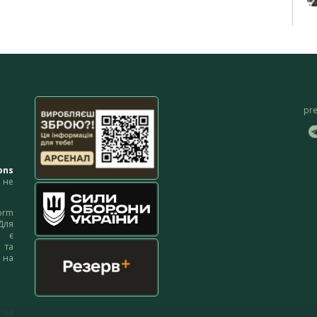
pr
ons
не
orm
Для
м є
 та
 на
 на