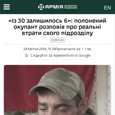
EN
«Із 30 залишилось 6»: полонений
окупант розповів про реальні
втрати свого підрозділу
НОВИНИ
24 Квітня 2026, 15:26
Прочитаєте за:
< 1
хв.
Слідкуйте за АрміяInform в Google