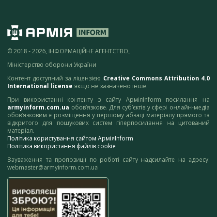
© 2018 - 2026, ІНФОРМАЦІЙНЕ АГЕНТСТВО,
Міністерство оборони України
Контент доступний за ліцензією
Creative Commons Attribution 4.0
International license
якщо не зазначено інше.
При використанні контенту з сайту АрміяInform посилання на
armyinform.com.ua
обов’язкове. Для суб’єктів у сфері онлайн-медіа
обов’язковим є розміщення у першому абзаці матеріалу прямого та
відкритого для пошукових систем гіперпосилання на цитований
матеріал.
Політика користування сайтом АрміяInform
Політика використання файлів cookie
Зауваження та пропозиції по роботі сайту надсилайте на адресу:
webmaster@armyinform.com.ua