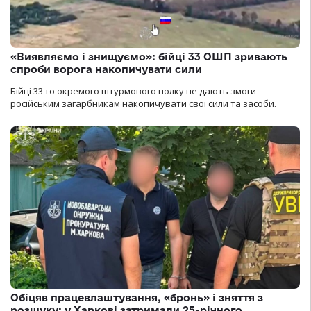
«Виявляємо і знищуємо»: бійці 33 ОШП зривають
спроби ворога накопичувати сили
Бійці 33-го окремого штурмового полку не дають змоги
російським загарбникам накопичувати свої сили та засоби.
Обіцяв працевлаштування, «бронь» і зняття з
розшуку: у Харкові затримали 25-річного