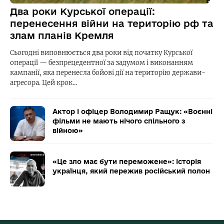
Два роки Курської операції:
перенесення війни на територію рф та
злам планів Кремля
Сьогодні виповнюється два роки від початку Курської
операції — безпрецедентної за задумом і виконанням
кампанії, яка перенесла бойові дії на територію держави-
агресора. Цей крок…
Актор і офіцер Володимир Ращук: «Воєнні
фільми не мають нічого спільного з
війною»
«Це зло має бути переможене»: історія
українця, який пережив російський полон