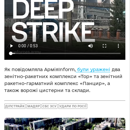
Як повідомляла АрміяInform,
були уражені
два
зенітно-ракетних комплекси «Тор» та зенітний
ракетно-гарматний комплекс «Панцир», а
також ворожі цистерни та склади.
ДІПСТРАЙК
МАДЯР
СБС ЗСУ
УДАРИ ПО РОСІЇ