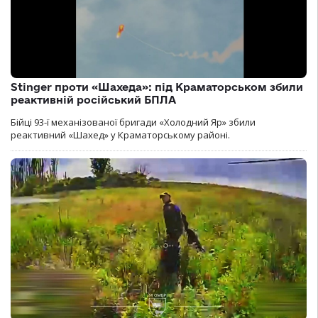
Stinger проти «Шахеда»: під Краматорськом збили
реактивній російський БПЛА
Бійці 93-ї механізованої бригади «Холодний Яр» збили
реактивний «Шахед» у Краматорському районі.