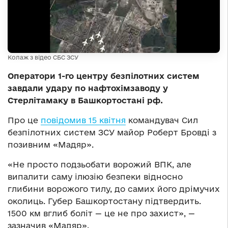
Колаж з відео СБС ЗСУ
Оператори 1-го центру безпілотних систем
завдали удару по нафтохімзаводу у
Стерлітамаку в Башкортостані рф.
Про це
повідомив 15 квітня
командувач Сил
безпілотних систем ЗСУ майор Роберт Бровді з
позивним «Мадяр».
«Не просто подзьобати ворожий ВПК, але
випалити саму ілюзію безпеки відносно
глибини ворожого тилу, до самих його дрімучих
околиць. Губер Башкортостану підтвердить.
1500 км вглиб боліт — це не про захист», —
зазначив «Мадяр».