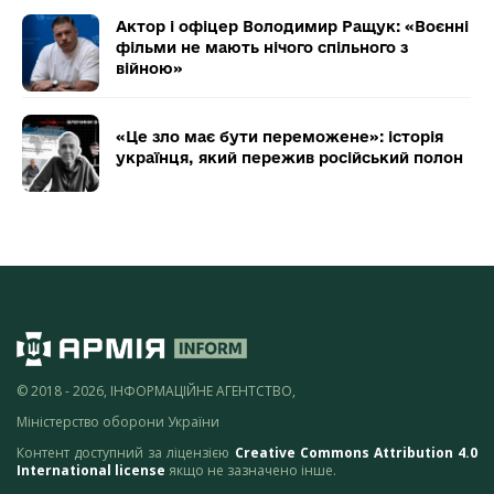
Актор і офіцер Володимир Ращук: «Воєнні
фільми не мають нічого спільного з
війною»
«Це зло має бути переможене»: історія
українця, який пережив російський полон
© 2018 - 2026, ІНФОРМАЦІЙНЕ АГЕНТСТВО,
Міністерство оборони України
Контент доступний за ліцензією
Creative Commons Attribution 4.0
International license
якщо не зазначено інше.