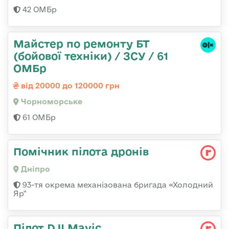
42 ОМБр
Майстер по ремонту БТ
(бойової техніки) / ЗСУ / 61
ОМБр
від 20000 до 120000 грн
Чорноморське
61 ОМБр
Помічник пілота дронів
Дніпро
93-тя окрема механізована бригада «Холодний
Яр"
Пілот DJI Mavic,