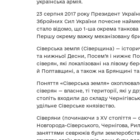
українська армія.
23 серпня 2017 року Президент Украї
Збройних Сил України почесне наймен
стало відомо, що 1-ша окрема танкова
Першу окрему важку механізовану бри
Сіверська земля (Сіверщина) — істори
та нижньої Десни, Посем’я і нижнє По
сіверян, які локалізовані на лівому б
й Полтавщині, а також на Брянщині та
Поняття «Сіверська земля» охоплювал
сіверян — власне, ті території, які у д
століть входили до складу Чернігівськ
удільне Сіверське князівство.
Сіверяни (починаючи з XV століття —
Новгорода-Сіверського, Чернігова, Рил
заняттями севрюків були землеробств