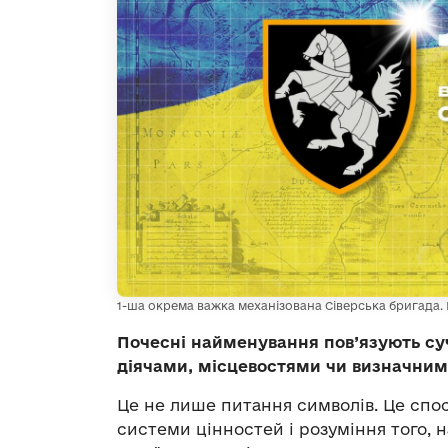
1-ша окрема важка механізована Сіверська бригада.
Почесні найменування пов’язують суч
діячами, місцевостями чи визначними
Це не лише питання символів. Це спо
системи цінностей і розуміння того, н