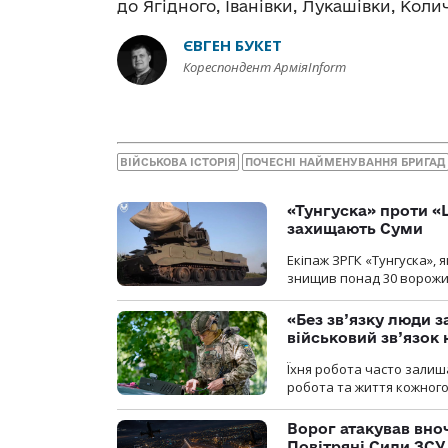
до Ягідного, Іванівки, Лукашівки, Колич
ЄВГЕН БУКЕТ
Кореспондент АрміяInform
ВІЙСЬКОВА ІСТОРІЯ
ПОЧЕСНІ НАЙМЕНУВАННЯ БРИГАД
«Тунгуска» проти «Ш
захищають Суми
Екіпаж ЗРГК «Тунгуска»,
знищив понад 30 ворожих
«Без зв’язку люди 
військовий зв’язо
Їхня робота часто залиш
робота та життя кожного
Ворог атакував вно
Повітряні Сили ЗСУ