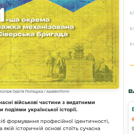
8:
8:
8:
В
 Колаж Сергія Поліщука / АрміяInform
асні військові частини з видатними
 подіями української історії.
сіб формування професійної ідентичності,
а якій історичній основі стоїть сучасна