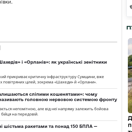
івки.
П
ахедів» і «Орланів»: як українські зенітники
 який прикриває критичну інфраструктуру Сумщини, вже
 повітряних цілей, зокрема «Шахеди» й «Орлани».
залишаються сліпими кошенятами»: чому
к називають головною нервовою системою фронту
ається непомітною, але від неї напряму залежить бойова
 бійця на передовій.
Д
п
чі шістьма ракетами та понад 150 БПЛА —