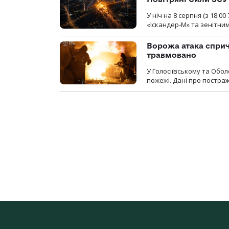
У ніч на 8 серпня (з 18:
«Іскандер-М» та зенітни
Ворожа атака сприч
травмовано
У Голосіївському та Обо
пожежі. Дані про постр