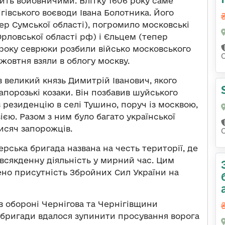
сить войовничими. Влітку 1606 року саме
гівського воєводи Івана Болотника. Його
пер Сумської області), погромило московські
Орловської області рф) і Єльцем (тепер
 року севрюки розбили військо московського
С
 жовтня взяли в облогу москву.
 великий князь Димитрій Іванович, якого
порозькі козаки. Він позбавив шуйського
ив резиденцію в селі Тушино, поруч із москвою,
вією. Разом з ним було багато української
исяч запорожців.
рська бригада названа на честь території, де
всякденну діяльність у мирний час. Цим
но присутність Збройних Сил України на
 в обороні Чернігова та Чернігівщини
м бригади вдалося зупинити просування ворога