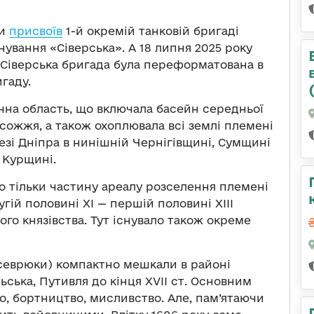
ни
присвоїв
1-й окремій танковій бригаді
ування «Сіверська». А 18 липня 2025 року
 Сіверська бригада була переформатована в
гаду.
чна область, що включала басейн середньої
сожжя, а також охоплювала всі землі племені
ерезі Дніпра в нинішній Чернігівщині, Сумщині
 Курщині.
о тільки частину ареалу розселення племені
ругій половині XI — першій половині XIII
ого князівства. Тут існувало також окреме
 севрюки) компактно мешкали в районі
ьська, Путивля до кінця XVII ст. Основним
о, бортництво, мисливство. Але, пам’ятаючи