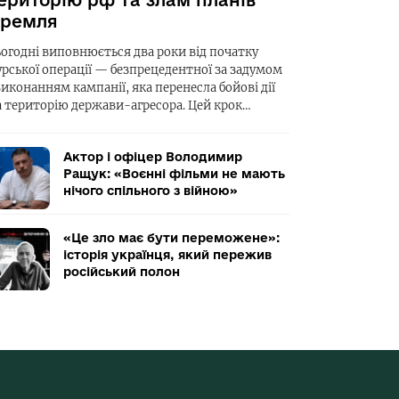
ериторію рф та злам планів
ремля
ьогодні виповнюється два роки від початку
урської операції — безпрецедентної за задумом
виконанням кампанії, яка перенесла бойові дії
а територію держави-агресора. Цей крок…
Актор і офіцер Володимир
Ращук: «Воєнні фільми не мають
нічого спільного з війною»
«Це зло має бути переможене»:
історія українця, який пережив
російський полон