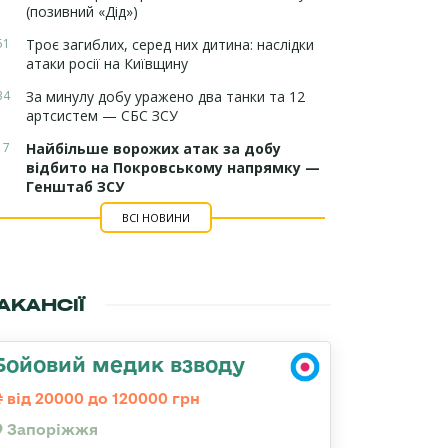
(позивний «Дід»)
51
Троє загиблих, серед них дитина: наслідки
атаки росії на Київщину
34
За минулу добу уражено два танки та 12
артсистем — СБС ЗСУ
17
Найбільше ворожих атак за добу
відбито на Покровському напрямку —
Генштаб ЗСУ
ВСІ НОВИНИ
АКАНСІЇ
Бойовий медик взводу
від 20000 до 120000 грн
Запоріжжя