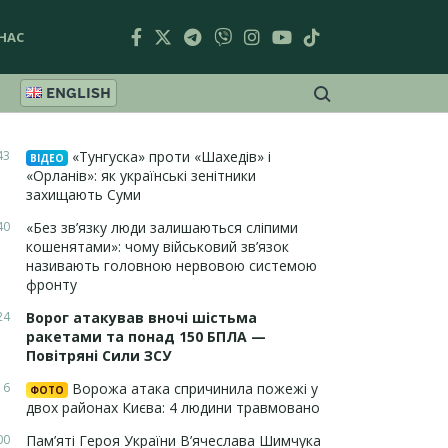
НАС
ENGLISH
43
«Тунгуска» проти «Шахедів» і
ВІДЕО
«Орланів»: як українські зенітники
захищають Суми
40
«Без зв’язку люди залишаються сліпими
кошенятами»: чому військовий зв’язок
називають головною нервовою системою
фронту
24
Ворог атакував вночі шістьма
ракетами та понад 150 БПЛА —
Повітряні Сили ЗСУ
16
Ворожа атака спричинила пожежі у
ФОТО
двох районах Києва: 4 людини травмовано
00
Пам’яті Героя України В’ячеслава Шимчука