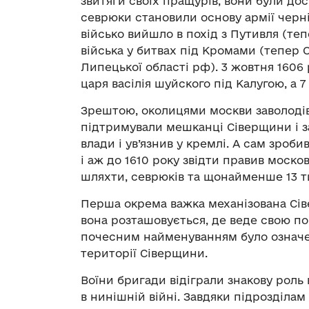
звитяги своїх пращурів, вони були до
севрюки становили основу армії черні
військо вийшло в похід з Путивля (те
війська у битвах під Кромами (тепер 
Липецької області рф). 3 жовтня 1606
царя васілія шуйского під Калугою, а 7
Зрештою, околицями москви заволодів
підтримували мешканці Сіверщини і за
влади і ув’язнив у кремлі. А сам зроб
і аж до 1610 року звідти правив моско
шляхти, севрюків та щонайменше 13 т
Перша окрема важка механізована Сіве
вона розташовується, де веде свою по
почесним найменуванням було означе
території Сіверщини.
Воїни бригади відіграли знакову роль
в нинішній війні. Завдяки підрозділа