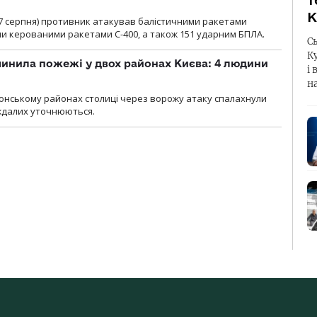
т
К
00 7 серпня) противник атакував балістичними ракетами
ми керованими ракетами С-400, а також 151 ударним БПЛА.
С
К
инила пожежі у двох районах Києва: 4 людини
і 
н
лонському районах столиці через ворожу атаку спалахнули
аждалих уточнюються.