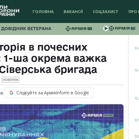
ГОЛОВНА
ВАКАНСІЇ
СОЦЗАХИСТ
ПРО 
ДОВІДНИК ВЕТЕРАНА
торія в почесних
9:
 1-ша окрема важка
Сіверська бригада
9:
НОВИНИ
Слідкуйте за АрміяInform в Google
хв.
9:
9:
9: