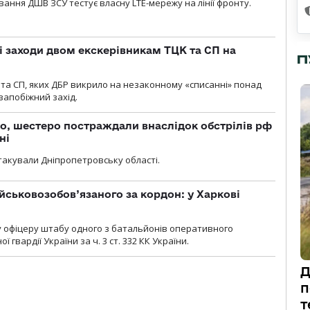
вання ДШВ ЗСУ тестує власну LTE-мережу на лінії фронту.
і заходи двом екскерівникам ТЦК та СП на
П
та СП, яких ДБР викрило на незаконному «списанні» понад
 запобіжний захід.
о, шестеро постраждали внаслідок обстрілів рф
ні
атакували Дніпропетровську області.
йськовозобов’язаного за кордон: у Харкові
у офіцеру штабу одного з батальйонів оперативного
гвардії України за ч. 3 ст. 332 КК України.
Д
п
т