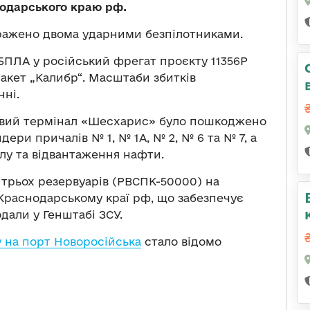
одарського краю рф.
уражено двома ударними безпілотниками.
БПЛА у російський фрегат проєкту 11356Р
акет „Калибр“. Масштаби збитків
нні.
фтовий термінал «Шесхарис» було пошкоджено
ери причалів № 1, № 1А, № 2, № 6 та № 7, а
лу та відвантаження нафти.
трьох резервуарів (РВСПК-50000) на
 Краснодарському краї рф, що забезпечує
дали у Генштабі ЗСУ.
у на порт Новоросійська
стало відомо