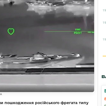
19
19
19
В
ЛА
ли пошкодження російського фрегата типу