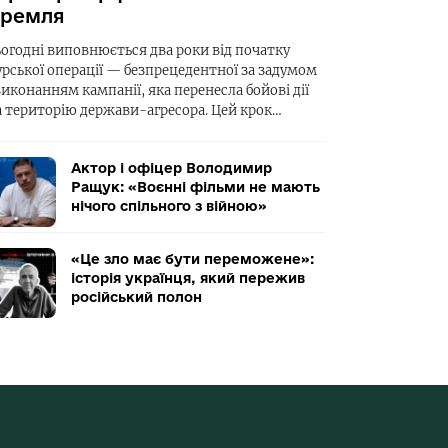
ремля
ьогодні виповнюється два роки від початку
урської операції — безпрецедентної за задумом
виконанням кампанії, яка перенесла бойові дії
а територію держави-агресора. Цей крок…
Актор і офіцер Володимир
Ращук: «Воєнні фільми не мають
нічого спільного з війною»
«Це зло має бути переможене»:
історія українця, який пережив
російський полон