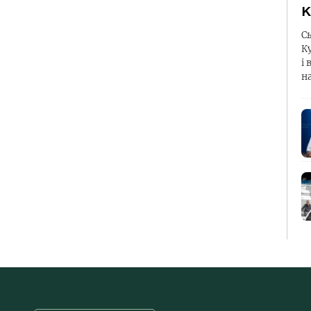
К
С
К
і 
н