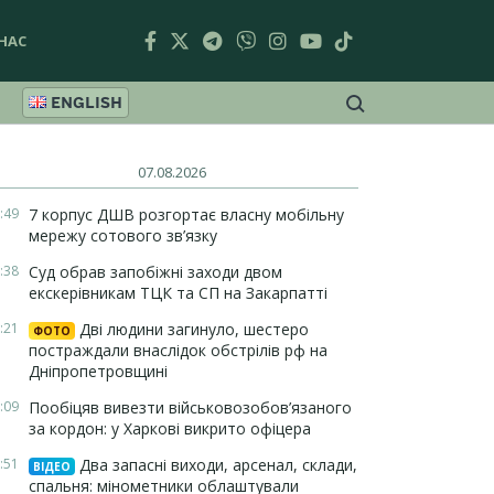
НАС
ENGLISH
07.08.2026
:49
7 корпус ДШВ розгортає власну мобільну
мережу сотового зв’язку
:38
Суд обрав запобіжні заходи двом
екскерівникам ТЦК та СП на Закарпатті
:21
Дві людини загинуло, шестеро
ФОТО
постраждали внаслідок обстрілів рф на
Дніпропетровщині
:09
Пообіцяв вивезти військовозобов’язаного
за кордон: у Харкові викрито офіцера
:51
Два запасні виходи, арсенал, склади,
ВІДЕО
спальня: мінометники облаштували