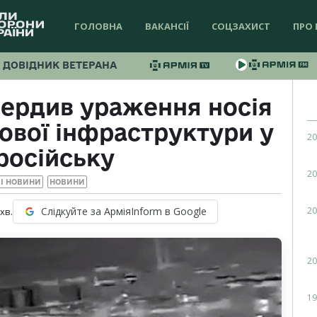
ГОЛОВНА
ВАКАНСІЇ
СОЦЗАХИСТ
ПРО 
ДОВІДНИК ВЕТЕРАНА
вердив ураження носія
тової інфраструктури у
20
російську
20
І НОВИНИ
НОВИНИ
20
Слідкуйте за АрміяInform в Google
хв.
20
19