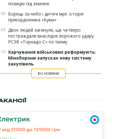
позицію під землею
:38
Борець за небо і дитячі мрії: історія
прикордонника «Кума»
:24
Двоє людей загинули, ще четверо
постраждали внаслідок ворожого удару
РСЗВ «Торнадо-С» по Ізюму
:10
Харчування військових реформують:
Міноборони запускає нову систему
закупівель
ВСІ НОВИНИ
АКАНСІЇ
Електрик
від 21000 до 121000 грн