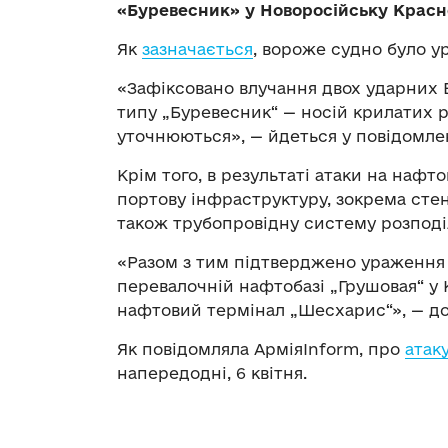
«Буревесник» у Новоросійську Красн
Як
зазначається
, вороже судно було 
«Зафіксовано влучання двох ударних 
типу „Буревесник“ — носій крилатих р
уточнюються», — йдеться у повідомле
Крім того, в результаті атаки на на
портову інфраструктуру, зокрема стенд
також трубопровідну систему розподі
«Разом з тим підтверджено ураження 
перевалочній нафтобазі „Грушовая“ у
нафтовий термінал „Шесхарис“», — до
Як повідомляла АрміяInform, про
атак
напередодні, 6 квітня.