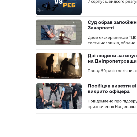
7 корпус швидкого реагу
Суд обрав запобіжн
Закарпатті
Двом екскерівникам ТЦК 
тисячі чоловіків, обрано
Дві людини загинул
на Дніпропетровщи
Понад 50 разів росіяни 
Пообіцяв вивезти ві
викрито офіцера
Повідомлено про підозр
призначення Національної 