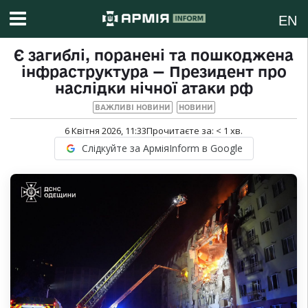
EN
Є загиблі, поранені та пошкоджена
інфраструктура — Президент про
наслідки нічної атаки рф
ВАЖЛИВІ НОВИНИ
НОВИНИ
6 Квітня 2026, 11:33
Прочитаєте за:
< 1
хв.
Слідкуйте за АрміяInform в Google