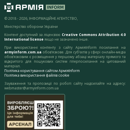
© 2018 - 2026, ІНФОРМАЦІЙНЕ АГЕНТСТВО,
Міністерство оборони України
Контент доступний за ліцензією
Creative Commons Attribution 4.0
International license
якщо не зазначено інше.
При використанні контенту з сайту АрміяInform посилання на
armyinform.com.ua
обов’язкове. Для суб’єктів у сфері онлайн-медіа
обов’язковим є розміщення у першому абзаці матеріалу прямого та
відкритого для пошукових систем гіперпосилання на цитований
матеріал.
Політика користування сайтом АрміяInform
Політика використання файлів cookie
Зауваження та пропозиції по роботі сайту надсилайте на адресу:
webmaster@armyinform.com.ua