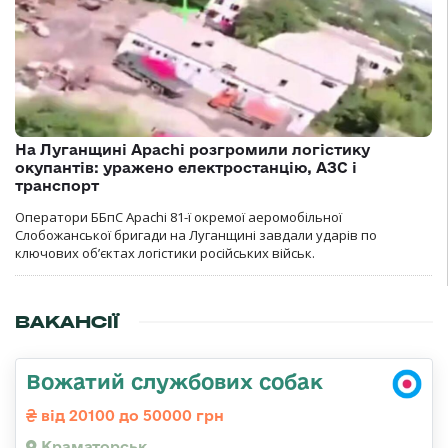
На Луганщині Apachi розгромили логістику
окупантів: уражено електростанцію, АЗС і
транспорт
Оператори ББпС Apachi 81-ї окремої аеромобільної
Слобожанської бригади на Луганщині завдали ударів по
ключових об’єктах логістики російських військ.
ВАКАНСІЇ
Вожатий службових собак
від 20100 до 50000 грн
Краматорськ