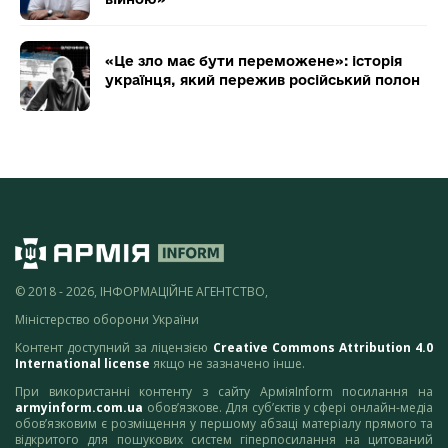
«Це зло має бути переможене»: історія
українця, який пережив російський полон
© 2018 - 2026, ІНФОРМАЦІЙНЕ АГЕНТСТВО,
Міністерство оборони України
Контент доступний за ліцензією
Creative Commons Attribution 4.0
International license
якщо не зазначено інше.
При використанні контенту з сайту АрміяInform посилання на
armyinform.com.ua
обов’язкове. Для суб’єктів у сфері онлайн-медіа
обов’язковим є розміщення у першому абзаці матеріалу прямого та
відкритого для пошукових систем гіперпосилання на цитований