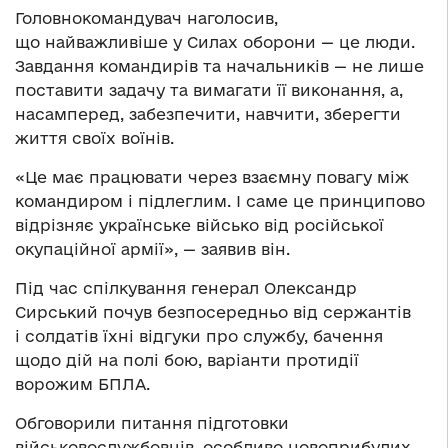
Головнокомандувач наголосив,
що найважливіше у Силах оборони — це люди.
Завдання командирів та начальників — не лише
поставити задачу та вимагати її виконання, а,
насамперед, забезпечити, навчити, зберегти
життя своїх воїнів.
«Це має працювати через взаємну повагу між
командиром і підлеглим. І саме це принципово
відрізняє українське військо від російської
окупаційної армії», — заявив він.
Під час спілкування генерал Олександр
Сирський почув безпосередньо від сержантів
і солдатів їхні відгуки про службу, бачення
щодо дій на полі бою, варіанти протидії
ворожим БПЛА.
Обговорили питання підготовки
військовослужбовців, особливо новоприбулих,