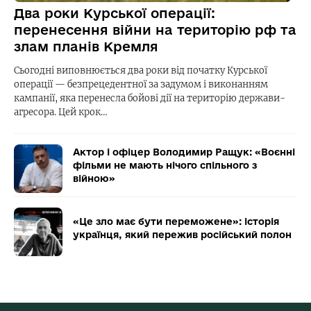
Два роки Курської операції:
перенесення війни на територію рф та
злам планів Кремля
Сьогодні виповнюється два роки від початку Курської
операції — безпрецедентної за задумом і виконанням
кампанії, яка перенесла бойові дії на територію держави-
агресора. Цей крок…
Актор і офіцер Володимир Ращук: «Воєнні
фільми не мають нічого спільного з
війною»
«Це зло має бути переможене»: історія
українця, який пережив російський полон