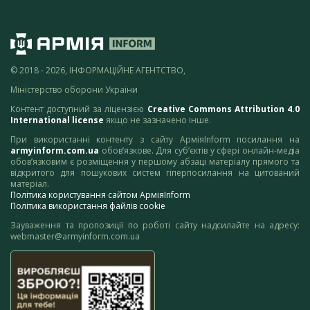
© 2018 - 2026, ІНФОРМАЦІЙНЕ АГЕНТСТВО,
Міністерство оборони України
Контент доступний за ліцензією
Creative Commons Attribution 4.0
International license
якщо не зазначено інше.
При використанні контенту з сайту АрміяInform посилання на
armyinform.com.ua
обов’язкове. Для суб’єктів у сфері онлайн-медіа
обов’язковим є розміщення у першому абзаці матеріалу прямого та
відкритого для пошукових систем гіперпосилання на цитований
матеріал.
Політика користування сайтом АрміяInform
Політика використання файлів cookie
Зауваження та пропозиції по роботі сайту надсилайте на адресу:
webmaster@armyinform.com.ua