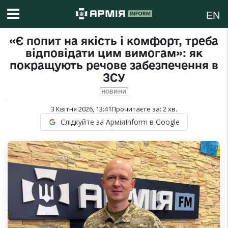
EN
«Є попит на якість і комфорт, треба
відповідати цим вимогам»: як
покращують речове забезпечення в
ЗСУ
НОВИНИ
3 Квітня 2026, 13:41
Прочитаєте за:
2
хв.
Слідкуйте за АрміяInform в Google