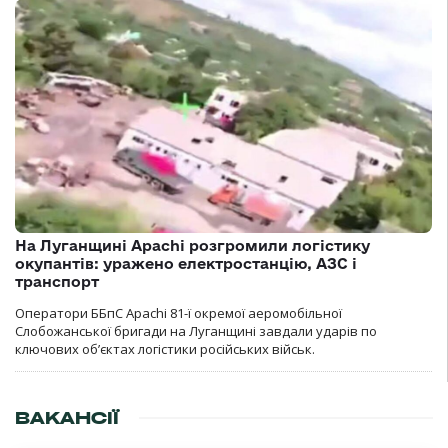
На Луганщині Apachi розгромили логістику
окупантів: уражено електростанцію, АЗС і
транспорт
Оператори ББпС Apachi 81-ї окремої аеромобільної
Слобожанської бригади на Луганщині завдали ударів по
ключових об’єктах логістики російських військ.
ВАКАНСІЇ