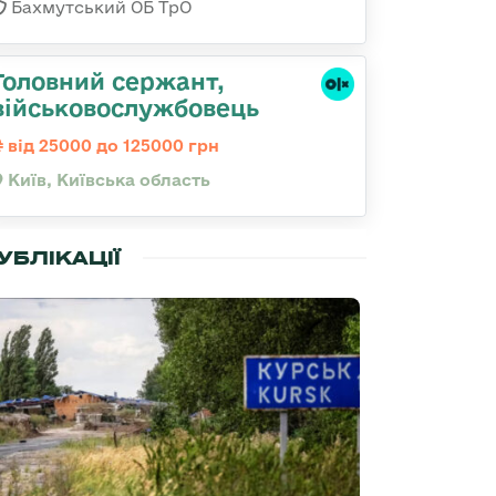
Бахмутський ОБ ТрО
Головний сержант,
військовослужбовець
від 25000 до 125000 грн
Київ, Київська область
УБЛІКАЦІЇ