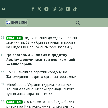
НАС
ENGLISH
:28
Від виявлення до удару — лічені
КОМЕНТАР
хвилини: як 58-ма бригада нищить ворога
на Південно-Слобожанському напрямку
:11
До програми «Плюси» в додатку
Армія+ долучилися три нові компанії
— Міноборони
:56
По $15 тисяч за перетин кордону: на
Житомирщині викрито організатора схеми
:43
Міноборони України підтримало запуск
Консультативної мережі громадянського
суспільства Україна—НАТО
:38
«20 кілометрів в обидва боки»:
КОМЕНТАР
кілзона на Куп’янському напрямку значно