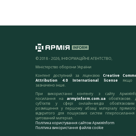
© 2018 - 2026, ІНФОРМАЦІЙНЕ АГЕНТСТВО,
Міністерство оборони України
Контент доступний за ліцензією
Creative Comm
Attribution 4.0 International license
якщо 
зазначено інше.
При використанні контенту з сайту АрміяInf
посилання на
armyinform.com.ua
обов’язкове. 
суб’єктів у сфері онлайн-медіа обов’язкови
розміщення у першому абзаці матеріалу прямого
відкритого для пошукових систем гіперпосилання
цитований матеріал.
Політика користування сайтом АрміяInform
Політика використання файлів cookie