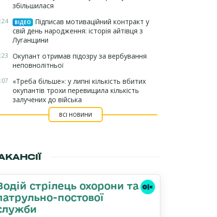
збільшилася
:24
Підписав мотиваційний контракт у
ВІДЕО
свій день народження: історія айтівця з
Луганщини
:23
Окупант отримав підозру за вербування
неповнолітньої
:07
«Треба більше»: у липні кількість вбитих
окупантів трохи перевищила кількість
залучених до війська
ВСІ НОВИНИ
АКАНСІЇ
Водій стрілець охорони та
патрульно-постової
служби