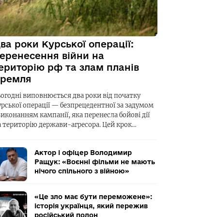
ва роки Курської операції:
еренесення війни на
ериторію рф та злам планів
ремля
ьогодні виповнюється два роки від початку
урської операції — безпрецедентної за задумом
виконанням кампанії, яка перенесла бойові дії
а територію держави-агресора. Цей крок…
Актор і офіцер Володимир
Ращук: «Воєнні фільми не мають
нічого спільного з війною»
«Це зло має бути переможене»:
історія українця, який пережив
російський полон