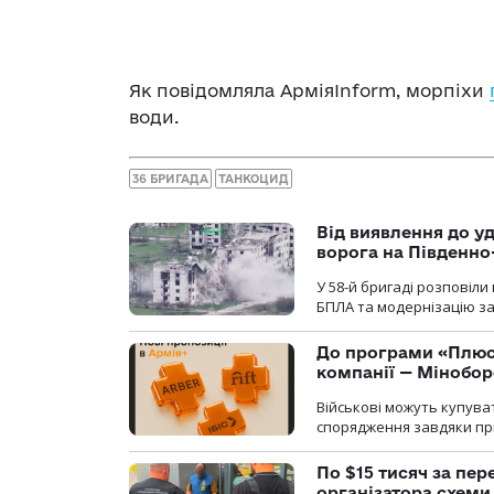
Як повідомляла АрміяInform, морпіхи
води.
36 БРИГАДА
ТАНКОЦИД
Від виявлення до уд
ворога на Південн
У 58-й бригаді розповіл
БПЛА та модернізацію зас
До програми «Плюси
компанії — Мінобо
Військові можуть купуват
спорядження завдяки при
По $15 тисяч за пе
організатора схеми