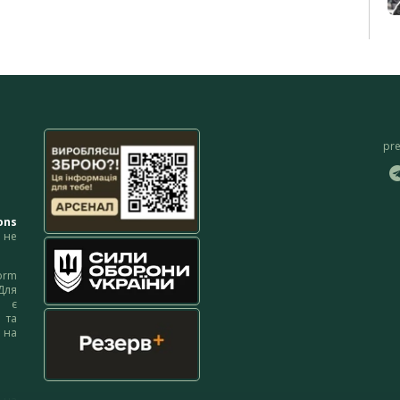
pr
ons
не
orm
Для
м є
 та
 на