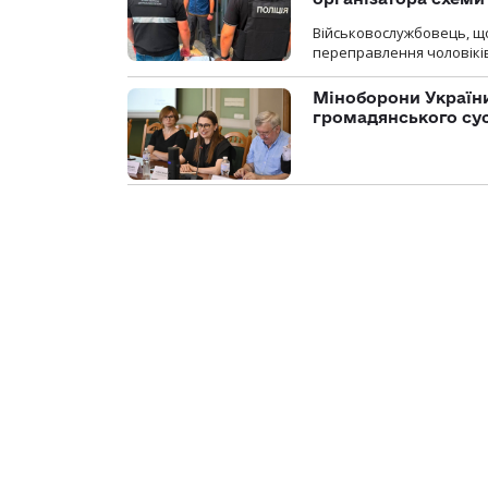
Військовослужбовець, щ
переправлення чоловіків
Міноборони України
громадянського су