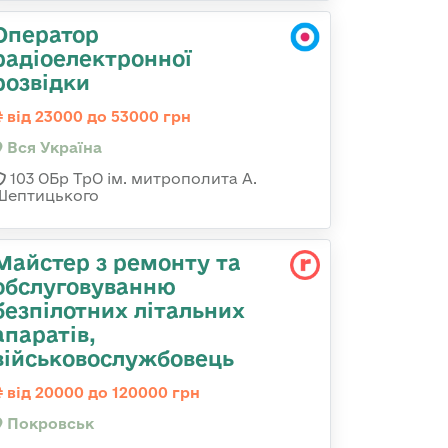
Оператор
радіоелектронної
розвідки
від 23000 до 53000 грн
Вся Україна
103 ОБр ТрО ім. митрополита А.
Шептицького
Майстер з ремонту та
обслуговуванню
безпілотних літальних
апаратів,
військовослужбовець
від 20000 до 120000 грн
Покровськ