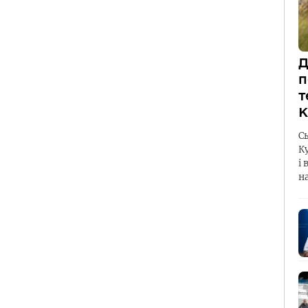
Д
п
т
К
С
К
і 
н