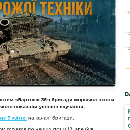
12
12
12
В
стем «Вартові» 36-ї бригади морської піхоти
кого показали успішні влучання.
е 3 квітня
на каналі бригади.
м рухався до наших позицій, але був