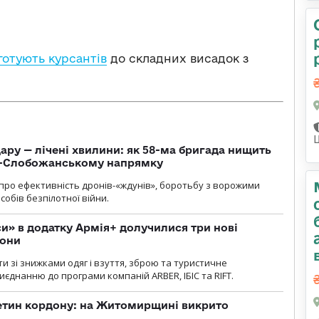
готують курсантів
до складних висадок з
ару — лічені хвилини: як 58-ма бригада нищить
о-Слобожанському напрямку
и про ефективність дронів-«ждунів», боротьбу з ворожими
обів безпілотної війни.
» в додатку Армія+ долучилися три нові
рони
и зі знижками одяг і взуття, зброю та туристичне
єднанню до програми компаній ARBER, ІБІС та RIFT.
ретин кордону: на Житомирщині викрито