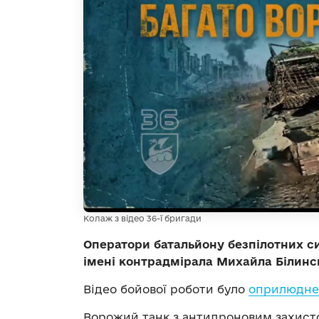
Колаж з відео 36-ї бригади
Оператори батальйону безпілотних си
імені контрадмірала Михайла Білинсь
Відео бойової роботи було
оприлюднен
Ворожий танк з антидроновим захисто