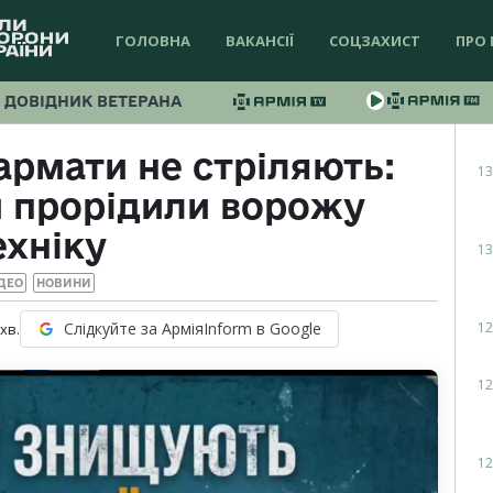
ГОЛОВНА
ВАКАНСІЇ
СОЦЗАХИСТ
ПРО 
ДОВІДНИК ВЕТЕРАНА
гармати не стріляють:
13
и прорідили ворожу
ехніку
13
ДЕО
НОВИНИ
12
Слідкуйте за АрміяInform в Google
хв.
12
12