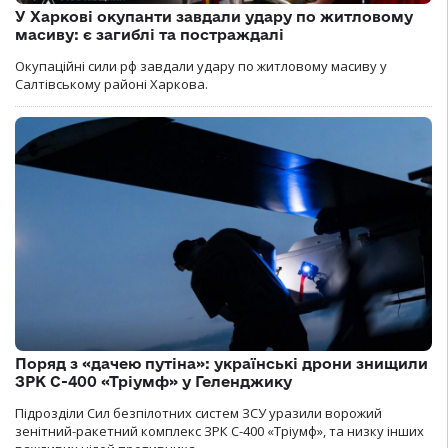
У Харкові окупанти завдали удару по житловому
масиву: є загиблі та постраждалі
Окупаційні сили рф завдали удару по житловому масиву у
Салтівському районі Харкова.
Поряд з «дачею путіна»: українські дрони знищили
ЗРК С-400 «Тріумф» у Геленджику
Підрозділи Сил безпілотних систем ЗСУ уразили ворожий
зенітний-ракетний комплекс ЗРК С-400 «Тріумф», та низку інших