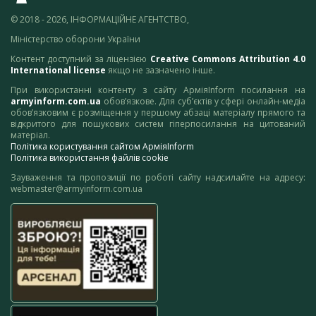
© 2018 - 2026, ІНФОРМАЦІЙНЕ АГЕНТСТВО,
Міністерство оборони України
Контент доступний за ліцензією
Creative Commons Attribution 4.0
International license
якщо не зазначено інше.
При використанні контенту з сайту АрміяInform посилання на
armyinform.com.ua
обов’язкове. Для суб’єктів у сфері онлайн-медіа
обов’язковим є розміщення у першому абзаці матеріалу прямого та
відкритого для пошукових систем гіперпосилання на цитований
матеріал.
Політика користування сайтом АрміяInform
Політика використання файлів cookie
Зауваження та пропозиції по роботі сайту надсилайте на адресу:
webmaster@armyinform.com.ua