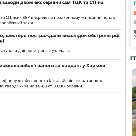
і заходи двом екскерівникам ТЦК та СП на
та СП, яких ДБР викрило на незаконному «списанні» понад
 запобіжний захід.
о, шестеро постраждали внаслідок обстрілів рф
ні
атакували Дніпропетровську області.
П
йськовозобов’язаного за кордон: у Харкові
у офіцеру штабу одного з батальйонів оперативного
гвардії України за ч. 3 ст. 332 КК України.