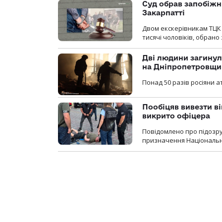
Суд обрав запобіжн
Закарпатті
Двом екскерівникам ТЦК 
тисячі чоловіків, обрано
Дві людини загинул
на Дніпропетровщи
Понад 50 разів росіяни 
Пообіцяв вивезти ві
викрито офіцера
Повідомлено про підозр
призначення Національної 