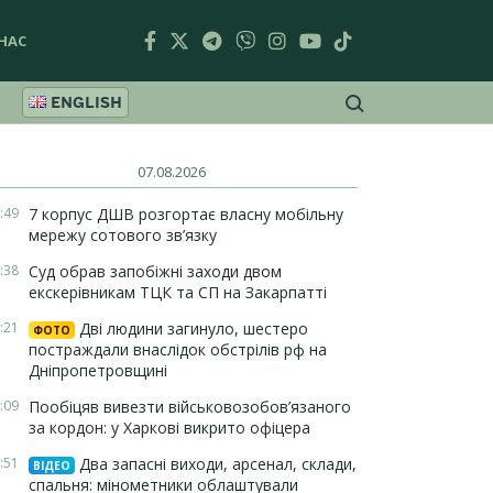
НАС
ENGLISH
07.08.2026
:49
7 корпус ДШВ розгортає власну мобільну
мережу сотового зв’язку
:38
Суд обрав запобіжні заходи двом
екскерівникам ТЦК та СП на Закарпатті
:21
Дві людини загинуло, шестеро
ФОТО
постраждали внаслідок обстрілів рф на
Дніпропетровщині
:09
Пообіцяв вивезти військовозобов’язаного
за кордон: у Харкові викрито офіцера
:51
Два запасні виходи, арсенал, склади,
ВІДЕО
спальня: мінометники облаштували