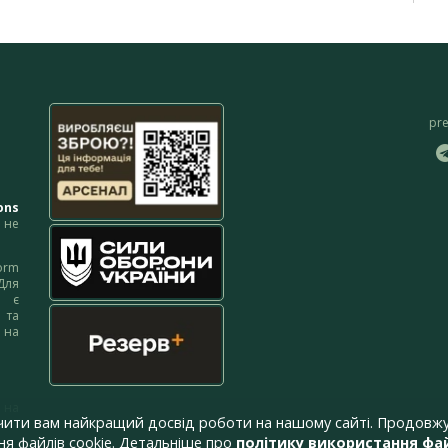
pr
ons
не
orm
Для
м є
 та
 на
 на
чити вам найкращий досвід роботи на нашому сайті. Продовжу
я файлів cookie. Детальніше про
політику використання фай