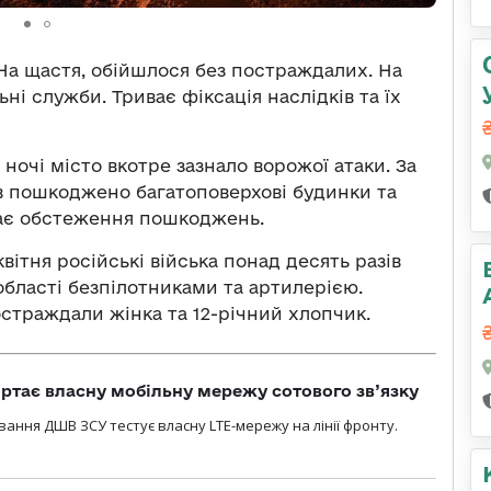
 На щастя, обійшлося без постраждалих. На
і служби. Триває фіксація наслідків та їх
ї ночі місто вкотре зазнало ворожої атаки. За
ів пошкоджено багатоповерхові будинки та
ває обстеження пошкоджень.
квітня російські війська понад десять разів
бласті безпілотниками та артилерією.
остраждали жінка та 12-річний хлопчик.
ртає власну мобільну мережу сотового зв’язку
вання ДШВ ЗСУ тестує власну LTE-мережу на лінії фронту.