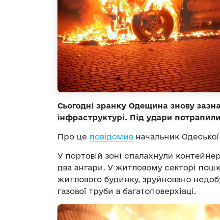
Сьогодні зранку Одещина знову зазн
інфраструктурі. Під удари потрапили
Про це
повідомив
начальник Одеської 
У портовій зоні спалахнули контейнер
два ангари. У житловому секторі пош
житлового будинку, зруйновано недобу
газової труби в багатоповерхівці.