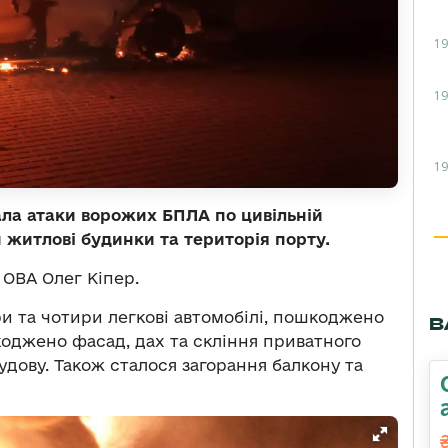
19
19
19
ала атаки ворожих БПЛА по цивільній
 житлові будинки та територія порту.
ОВА Олег Кіпер.
и та чотири легкові автомобілі, пошкоджено
В
коджено фасад, дах та скління приватного
дову. Також сталося загорання балкону та