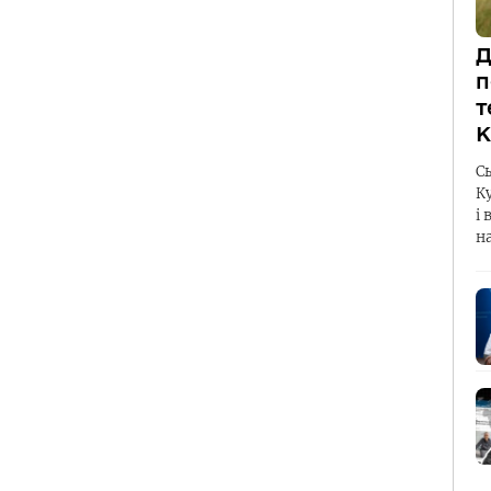
Д
п
т
К
С
К
і 
н