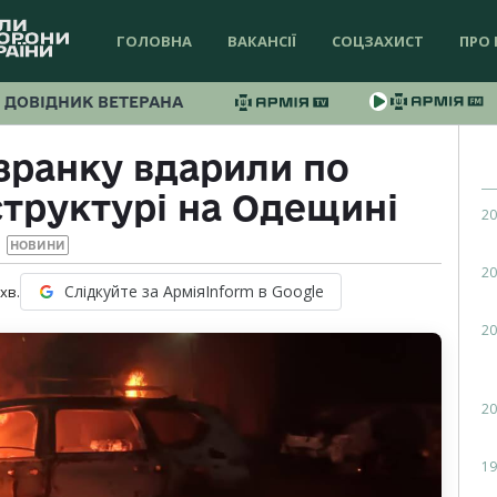
ГОЛОВНА
ВАКАНСІЇ
СОЦЗАХИСТ
ПРО 
ДОВІДНИК ВЕТЕРАНА
зранку вдарили по
структурі на Одещині
20
НОВИНИ
20
Слідкуйте за АрміяInform в Google
хв.
20
20
19