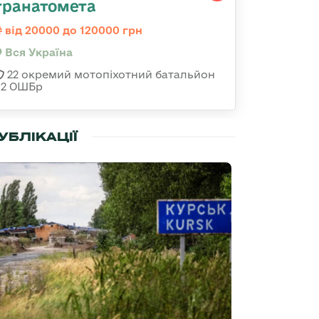
гранатомета
від 20000 до 120000 грн
Вся Україна
22 окремий мотопіхотний батальйон
92 ОШБр
УБЛІКАЦІЇ