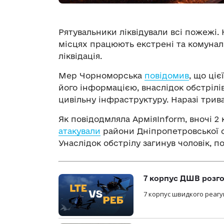
Рятувальники ліквідували всі пожежі.
місцях працюють екстрені та комунальн
ліквідація.
Мер Чорноморська
повідомив
, що ціє
його інформацією, внаслідок обстріл
цивільну інфраструктуру. Наразі три
Як повідодмляла АрміяInform, вночі 2 
атакували
райони Дніпропетровської о
Унаслідок обстрілу загинув чоловік, п
7 корпус ДШВ розго
7 корпус швидкого реагу