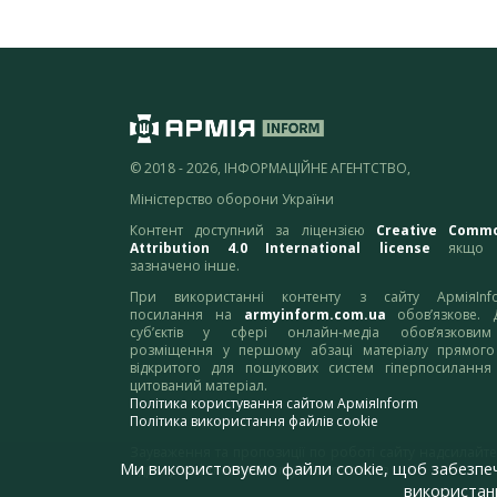
© 2018 - 2026, ІНФОРМАЦІЙНЕ АГЕНТСТВО,
Міністерство оборони України
Контент доступний за ліцензією
Creative Comm
Attribution 4.0 International license
якщо 
зазначено інше.
При використанні контенту з сайту АрміяInf
посилання на
armyinform.com.ua
обов’язкове. 
суб’єктів у сфері онлайн-медіа обов’язкови
розміщення у першому абзаці матеріалу прямого
відкритого для пошукових систем гіперпосилання
цитований матеріал.
Політика користування сайтом АрміяInform
Політика використання файлів cookie
Зауваження та пропозиції по роботі сайту надсилайте
Ми використовуємо файли cookie, щоб забезпе
адресу:
webmaster@armyinform.com.ua
використанн