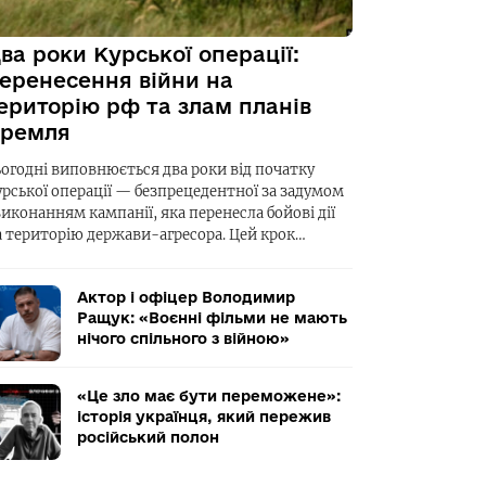
ва роки Курської операції:
еренесення війни на
ериторію рф та злам планів
ремля
ьогодні виповнюється два роки від початку
урської операції — безпрецедентної за задумом
виконанням кампанії, яка перенесла бойові дії
а територію держави-агресора. Цей крок…
Актор і офіцер Володимир
Ращук: «Воєнні фільми не мають
нічого спільного з війною»
«Це зло має бути переможене»:
історія українця, який пережив
російський полон