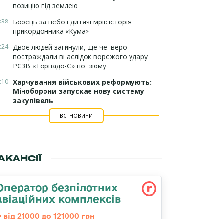
позицію під землею
:38
Борець за небо і дитячі мрії: історія
прикордонника «Кума»
:24
Двоє людей загинули, ще четверо
постраждали внаслідок ворожого удару
РСЗВ «Торнадо-С» по Ізюму
:10
Харчування військових реформують:
Міноборони запускає нову систему
закупівель
ВСІ НОВИНИ
АКАНСІЇ
Оператор безпілотних
авіаційних комплексів
від 21000 до 121000 грн