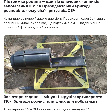
Підтримка родини — один із ключових чинників
запобігання СЗЧ: в Президентській бригаді
розповіли, чому сім’я рятує від СЗЧ
Командир артилерійського дивізіону Президентської бригади з
позивним «Махно» вважає, що підтримка сім'ї - надзвичайно
важливий фактор для військового.
За чотири години — мінус 11 ждунів: артилеристи
110-ї бригади розчистили шлях для побратимів
Артилеристи 110-ї ОМБр за чотири години знищили 11