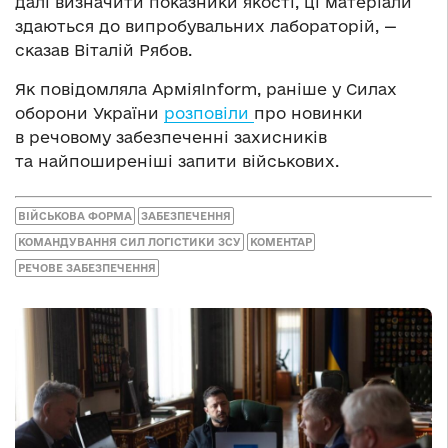
далі визначити показники якості, ці матеріали
здаються до випробувальних лабораторій, —
сказав Віталій Рябов.
Як повідомляла АрміяInform, раніше у Силах
оборони України
розповіли
про новинки
в речовому забезпеченні захисників
та найпоширеніші запити військових.
ВІЙСЬКОВА ФОРМА
ЗАБЕЗПЕЧЕННЯ
КОМАНДУВАННЯ СИЛ ЛОГІСТИКИ ЗСУ
КОМЕНТАР
РЕЧОВЕ ЗАБЕЗПЕЧЕННЯ