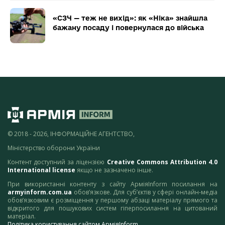
«СЗЧ — теж не вихід»: як «Ніка» знайшла
бажану посаду і повернулася до війська
© 2018 - 2026, ІНФОРМАЦІЙНЕ АГЕНТСТВО,
Міністерство оборони України
Контент доступний за ліцензією
Creative Commons Attribution 4.0
International license
якщо не зазначено інше.
При використанні контенту з сайту АрміяInform посилання на
armyinform.com.ua
обов’язкове. Для суб’єктів у сфері онлайн-медіа
обов’язковим є розміщення у першому абзаці матеріалу прямого та
відкритого для пошукових систем гіперпосилання на цитований
матеріал.
Політика користування сайтом АрміяInform