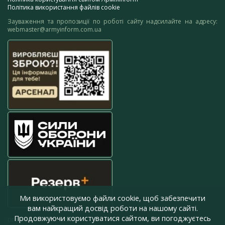
Політика використання файлів cookie
Зауваження та пропозиції по роботі сайту надсилайте на адресу:
webmaster@armyinform.com.ua
Ми використовуємо файли cookie, щоб забезпечити
вам найкращий досвід роботи на нашому сайті.
Продовжуючи користуватися сайтом, ви погоджуєтесь
press@armyinform.com.ua