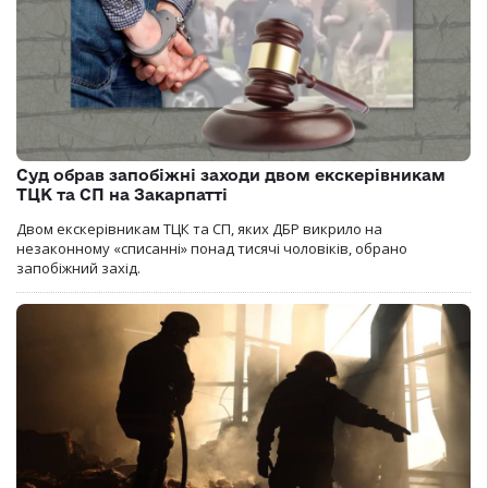
Суд обрав запобіжні заходи двом екскерівникам
ТЦК та СП на Закарпатті
Двом екскерівникам ТЦК та СП, яких ДБР викрило на
незаконному «списанні» понад тисячі чоловіків, обрано
запобіжний захід.