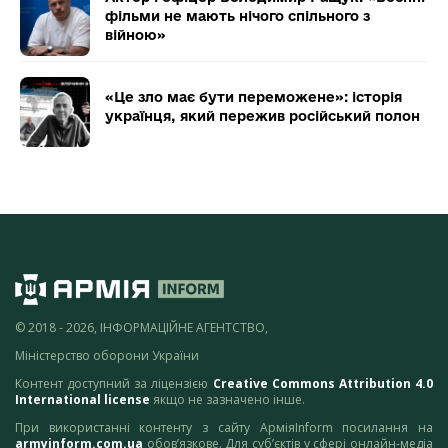
фільми не мають нічого спільного з
війною»
«Це зло має бути переможене»: історія
українця, який пережив російський полон
© 2018 - 2026, ІНФОРМАЦІЙНЕ АГЕНТСТВО,
Міністерство оборони України
Контент доступний за ліцензією
Creative Commons Attribution 4.0
International license
якщо не зазначено інше.
При використанні контенту з сайту АрміяInform посилання на
armyinform.com.ua
обов’язкове. Для суб’єктів у сфері онлайн-медіа