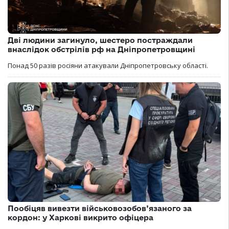
Дві людини загинуло, шестеро постраждали
внаслідок обстрілів рф на Дніпропетровщині
Понад 50 разів росіяни атакували Дніпропетровську області.
Пообіцяв вивезти військовозобов’язаного за
кордон: у Харкові викрито офіцера