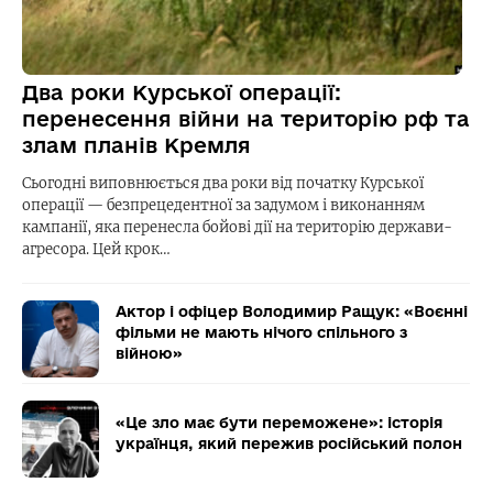
Два роки Курської операції:
перенесення війни на територію рф та
злам планів Кремля
Сьогодні виповнюється два роки від початку Курської
операції — безпрецедентної за задумом і виконанням
кампанії, яка перенесла бойові дії на територію держави-
агресора. Цей крок…
Актор і офіцер Володимир Ращук: «Воєнні
фільми не мають нічого спільного з
війною»
«Це зло має бути переможене»: історія
українця, який пережив російський полон