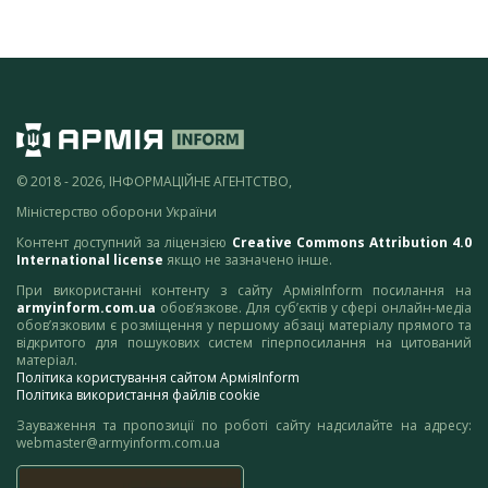
© 2018 - 2026, ІНФОРМАЦІЙНЕ АГЕНТСТВО,
Міністерство оборони України
Контент доступний за ліцензією
Creative Commons Attribution 4.0
International license
якщо не зазначено інше.
При використанні контенту з сайту АрміяInform посилання на
armyinform.com.ua
обов’язкове. Для суб’єктів у сфері онлайн-медіа
обов’язковим є розміщення у першому абзаці матеріалу прямого та
відкритого для пошукових систем гіперпосилання на цитований
матеріал.
Політика користування сайтом АрміяInform
Політика використання файлів cookie
Зауваження та пропозиції по роботі сайту надсилайте на адресу:
webmaster@armyinform.com.ua