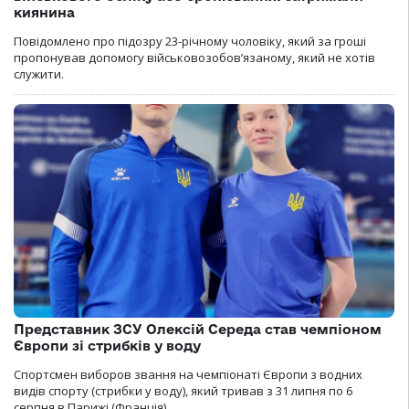
киянина
Повідомлено про підозру 23-річному чоловіку, який за гроші
пропонував допомогу військовозобов’язаному, який не хотів
служити.
Представник ЗСУ Олексій Середа став чемпіоном
Європи зі стрибків у воду
Спортсмен виборов звання на чемпіонаті Європи з водних
видів спорту (стрибки у воду), який тривав з 31 липня по 6
серпня в Парижі (Франція).