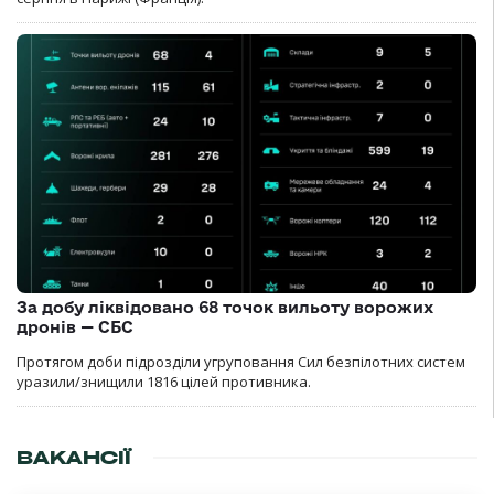
За добу ліквідовано 68 точок вильоту ворожих
дронів — СБС
Протягом доби підрозділи угруповання Сил безпілотних систем
уразили/знищили 1816 цілей противника.
ВАКАНСІЇ