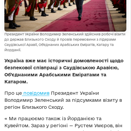
Президент України Володимир Зеленський здійснив робочі візити
до держав Близького Сходу й провів перемовини з лідерами
Саудівської Аравії, Об’єднаних Арабських Еміратів, Катару та
Йорданії.
Україна вже має історичні домовленості щодо
безпекової співпраці з Саудівською Аравією,
Об’єднаними Арабськими Еміратами та
Катаром.
Про це
повідомив
Президент України
Володимир Зеленський за підсумками візиту в
регіон Близького Сходу.
« Ми працюємо також із Йорданією та
Кувейтом. Зараз у регіоні — Рустем Умєров, він