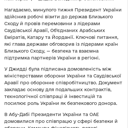
Нагадаємо, минулого тижня Президент України
здійснив робочі візити до держав Близького
Сходу й провів перемовини з лідерами
Саудівської Аравії, Об’єднаних Арабських
Еміратів, Катару та Йорданії. Ключові питання,
які глава держави обговорив із лідерами країн
Близького Сходу, — безпека та взаємна
підтримка партнерів України в регіоні.
У Джидді була підписана домовленість між
міністерствами оборони України та Саудівської
Аравії про оборонне співробітництво. Документ
закладає основу для подальших контрактів,
технологічної співпраці й інвестицій та
посилює роль України як безпекового донора.
В Абу-Дабі Президенти України та ОАЕ
домовилися про співпрацю у сфері безпеки й
оборони. Команди фіналізують деталі