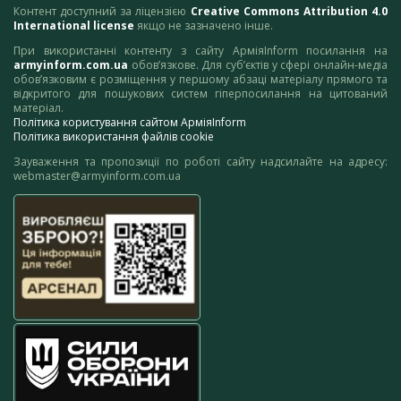
Контент доступний за ліцензією
Creative Commons Attribution 4.0
International license
якщо не зазначено інше.
При використанні контенту з сайту АрміяInform посилання на
armyinform.com.ua
обов’язкове. Для суб’єктів у сфері онлайн-медіа
обов’язковим є розміщення у першому абзаці матеріалу прямого та
відкритого для пошукових систем гіперпосилання на цитований
матеріал.
Політика користування сайтом АрміяInform
Політика використання файлів cookie
Зауваження та пропозиції по роботі сайту надсилайте на адресу:
webmaster@armyinform.com.ua