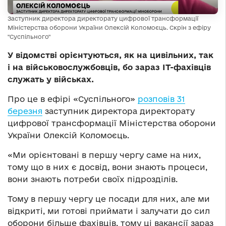
Заступник директора директорату цифрової трансформації
Міністерства оборони України Олексій Коломоєць. Скрін з ефіру
"Суспільного"
У відомстві орієнтуються, як на цивільних, так
і на військовослужбовців, бо зараз IT-фахівців
служать у військах.
Про це в ефірі «Суспільного»
розповів 31
березня
заступник директора директорату
цифрової трансформації Міністерства оборони
України Олексій Коломоєць.
«Ми орієнтовані в першу чергу саме на них,
тому що в них є досвід, вони знають процеси,
вони знають потреби своїх підрозділів.
Тому в першу чергу це посади для них, але ми
відкриті, ми готові приймати і залучати до сил
оборони більше фахівців, тому ці вакансії зараз