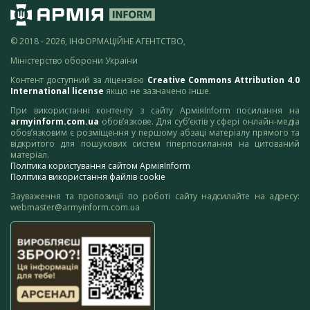
© 2018 - 2026, ІНФОРМАЦІЙНЕ АГЕНТСТВО,
Міністерство оборони України
Контент доступний за ліцензією
Creative Commons Attribution 4.0
International license
якщо не зазначено інше.
При використанні контенту з сайту АрміяInform посилання на
armyinform.com.ua
обов’язкове. Для суб’єктів у сфері онлайн-медіа
обов’язковим є розміщення у першому абзаці матеріалу прямого та
відкритого для пошукових систем гіперпосилання на цитований
матеріал.
Політика користування сайтом АрміяInform
Політика використання файлів cookie
Зауваження та пропозиції по роботі сайту надсилайте на адресу:
webmaster@armyinform.com.ua