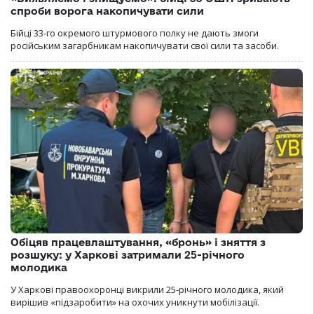
спроби ворога накопичувати сили
Бійці 33-го окремого штурмового полку не дають змоги
російським загарбникам накопичувати свої сили та засоби.
Обіцяв працевлаштування, «бронь» і зняття з
розшуку: у Харкові затримали 25-річного
молодика
У Харкові правоохоронці викрили 25-річного молодика, який
вирішив «підзаробити» на охочих уникнути мобілізації.