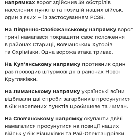
напрямках
ворог здійснив 39 обстрілів
населених пунктів та позицій наших військ,
один з яких — із застосуванням РСЗВ.
На Південно-Слобожанському напрямку
ворог
тричі намагався покращити своє положення
в районах Стариці, Вовчанських Хуторів
та Охрімівки. Одна ворожа атака триває.
На Куп’янському напрямку
противник один
раз проводив штурмові дії в районах Нової
Кругляківки.
На Лиманському напрямку
українські воїни
відбивали дві спроби загарбників просунутися
в бік населених пунктів Дробишеве та Лиман.
На Слов’янському напрямку
окупанти двічі
намагалися просунутися на позиції наших
військ у бік Різниківки та Рай-Олександрівки.