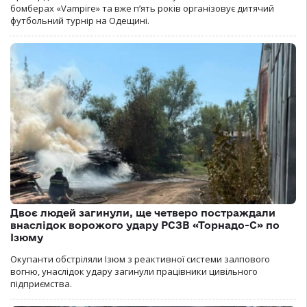
бомберах «Vampire» та вже п’ять років організовує дитячий
футбольний турнір на Одещині.
Двоє людей загинули, ще четверо постраждали
внаслідок ворожого удару РСЗВ «Торнадо-С» по
Ізюму
Окупанти обстріляли Ізюм з реактивної системи залпового
вогню, унаслідок удару загинули працівники цивільного
підприємства.