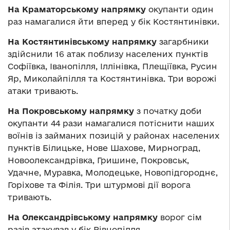
На Краматорському напрямку
окупанти один
раз намагалися йти вперед у бік Костянтинівки.
На Костянтинівському напрямку
загарбники
здійснили 16 атак поблизу населених пунктів
Софіївка, Іванопілля, Іллінівка, Плещіївка, Русин
Яр, Миколайпілля та Костянтинівка. Три ворожі
атаки тривають.
На Покровському напрямку
з початку доби
окупанти 44 рази намагалися потіснити наших
воїнів із займаних позицій у районах населених
пунктів Білицьке, Нове Шахове, Мирноград,
Новоолександрівка, Гришине, Покровськ,
Удачне, Муравка, Молодецьке, Новопідгороднє,
Горіхове та Філія. Три штурмові дії ворога
тривають.
На Олександрівському напрямку
ворог сім
разів атакував у бік Рівнопілля,