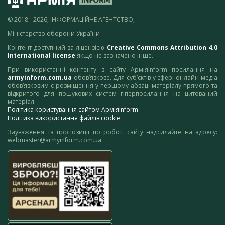
© 2018 - 2026, ІНФОРМАЦІЙНЕ АГЕНТСТВО,
Міністерство оборони України
Контент доступний за ліцензією
Creative Commons Attribution 4.0
International license
якщо не зазначено інше.
При використанні контенту з сайту АрміяInform посилання на
armyinform.com.ua
обов’язкове. Для суб’єктів у сфері онлайн-медіа
обов’язковим є розміщення у першому абзаці матеріалу прямого та
відкритого для пошукових систем гіперпосилання на цитований
матеріал.
Політика користування сайтом АрміяInform
Політика використання файлів cookie
Зауваження та пропозиції по роботі сайту надсилайте на адресу:
webmaster@armyinform.com.ua