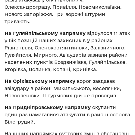
Олександрограду, Привілля, Новомиколаївки,
Нового Запоріжжя. Три ворожі штурми
тривають.
На Гуляйпільському напрямку
відбулося 11 атак
у бік позицій наших захисників у районах
Рівнопілля, Оленокостянтинівки, Залізничного,
Гуляйполя, Мирного. Авіаударів зазнали райони
населених пунктів Воздвижівка, Гуляйпільське,
Єгорівка, Долинка, Копані, Кринівка.
На Оріхівському напрямку
ворог завдавав
авіаудару в районі Микильського, Веселянки,
Новооленівки. Штурмових дій не проводив.
На Придніпровському напрямку
окупанти
один раз намагалися атакувати в районі острова
Білогрудий.
На інших напрямках суттєвих змін в обстановці