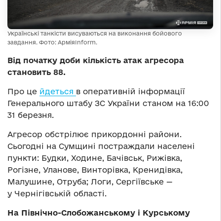
Українські танкісти висуваються на виконання бойового
завдання. Фото: АрміяInform.
Від початку доби кількість атак агресора
становить 88.
Про це
йдеться
в оперативній інформації
Генерального штабу ЗС України станом на 16:00
31 березня.
Агресор обстрілює прикордонні райони.
Сьогодні на Сумщині постраждали населені
пункти: Будки, Ходине, Бачівськ, Рижівка,
Рогізне, Уланове, Винторівка, Кренидівка,
Малушине, Отруба; Логи, Сергіївське —
у Чернігівській області.
На Північно-Слобожанському і Курському