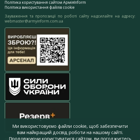
Політика користування сайтом АрміяInform
Політика використання файлів cookie
Зауваження та пропозиції по роботі сайту надсилайте на адресу:
webmaster@armyinform.com.ua
Ми використовуємо файли cookie, щоб забезпечити
вам найкращий досвід роботи на нашому сайті.
Продовжуючи користуватися сайтом, ви погоджуєтесь
press@armyinform.com.ua