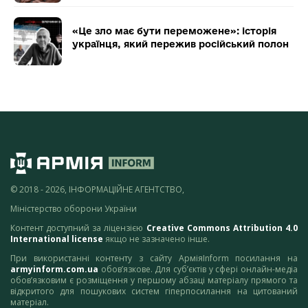
«Це зло має бути переможене»: історія
українця, який пережив російський полон
© 2018 - 2026, ІНФОРМАЦІЙНЕ АГЕНТСТВО,
Міністерство оборони України
Контент доступний за ліцензією
Creative Commons Attribution 4.0
International license
якщо не зазначено інше.
При використанні контенту з сайту АрміяInform посилання на
armyinform.com.ua
обов’язкове. Для суб’єктів у сфері онлайн-медіа
обов’язковим є розміщення у першому абзаці матеріалу прямого та
відкритого для пошукових систем гіперпосилання на цитований
матеріал.