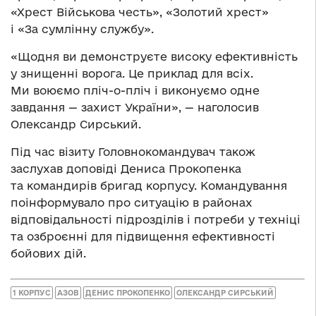
«Хрест Військова честь», «Золотий хрест»
і «За сумлінну службу».
«Щодня ви демонструєте високу ефективність
у знищенні ворога. Це приклад для всіх.
Ми воюємо пліч-о-пліч і виконуємо одне
завдання — захист України», — наголосив
Олександр Сирський.
Під час візиту Головнокомандувач також
заслухав доповіді Дениса Прокопенка
та командирів бригад корпусу. Командування
поінформувало про ситуацію в районах
відповідальності підрозділів і потреби у техніці
та озброєнні для підвищення ефективності
бойових дій.
1 КОРПУС
АЗОВ
ДЕНИС ПРОКОПЕНКО
ОЛЕКСАНДР СИРСЬКИЙ