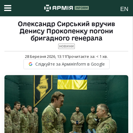
EN
Олександр Сирський вручив
Денису Прокопенку погони
бригадного генерала
НОВИНИ
28 Березня 2026, 13:11
Прочитаєте за:
< 1
хв.
Слідкуйте за АрміяInform в Google