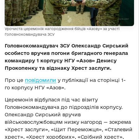
Урочиста церемонія нагородження бійців «Азову» за участі
Головнокомандувача ЗСУ
Головнокомандувач ЗСУ Олександр Сирський
особисто вручив погони бригадного генерала
командиру 1 корпусу НГУ «Азов» Денису
Прокопенку та відзнаку Хрест заслуги.
Про це
повідомили
у публікації на сторінці 1-
го корпусу НГУ «Азов».
Церемонія відбулася під час візиту
Головнокомандувача до підрозділів корпусу.
Олександр Сирський вручив
військовослужбовцям низку нагород — зокрема
«Хрест заслуги», «Щит Переможця», «Сталевий
хрест», «Хрест хоробрих», «Срібний хрест»,