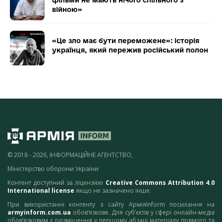
фільми не мають нічого спільного з
війною»
«Це зло має бути переможене»: історія
українця, який пережив російський полон
© 2018 - 2026, ІНФОРМАЦІЙНЕ АГЕНТСТВО,
Міністерство оборони України
Контент доступний за ліцензією
Creative Commons Attribution 4.0
International license
якщо не зазначено інше.
При використанні контенту з сайту АрміяInform посилання на
armyinform.com.ua
обов’язкове. Для суб’єктів у сфері онлайн-медіа
обов’язковим є розміщення у першому абзаці матеріалу прямого та